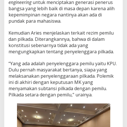
engineering
untuk menciptakan generasi penerus
i
bangsa yang lebih baik di masa depan karena alih
l
k
kepemimpinan negara nantinya akan ada di
a
pundak para mahasiswa.
d
a
Kemudian Aries menjelaskan terkait rezim pemilu
B
dan pilkada. Diterangkannya, bahwa di dalam
e
r
konstitusi sebenarnya tidak ada yang
i
mengungkapkan tentang penyelenggara pilkada.
n
t
“Yang ada adalah penyelenggara pemilu yaitu KPU.
e
Dulu pernah masyarakat bertanya, siapa yang
g
r
melaksanakan penyelenggaraan pilkada. Polemik
i
ini di akhiri dengan keputusan MK yang
t
menyamakan subtansi pilkada dengan pemilu.
a
Pilkada setara dengan pemilu,” urainya.
s