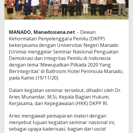
i
n
a
r
N
a
MANADO, Manadosiana.net
– Dewan
s
Kehormatan Penyelenggara Pemilu (DKPP)
i
bekerjasama dengan Universitas Negeri Manado
o
n
(Unima) menggelar Seminar Nasional Penguatan
a
Demokrasi dan Integritas Pemilu di Indonesia
l
dengan tema ‘Mewujudkan Pilkada 2020 Yang
D
Berintegritas’ di Ballroom Hotel Peninsula Manado,
e
pada Kamis (19/11/20).
m
o
k
Dalam kegiatan seminar tersebut, dihadiri oleh Dr.
r
Aries Munandar, M.Si, Kepala Bagian Hukum,
a
Kerjasama, dan Kepegawaian (HKK) DKPP RI.
s
i
d
Aries mengawali pemaparan materi dengan
a
menyebut tujuan kegiatan seminar nasional ini,
n
sebagai upaya kaderisasi, bagian dari
social
P