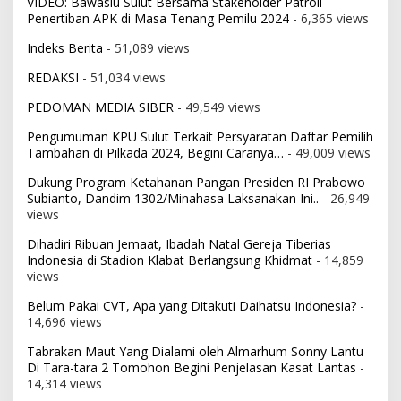
VIDEO: Bawaslu Sulut Bersama Stakeholder Patroli
Penertiban APK di Masa Tenang Pemilu 2024
- 6,365 views
Indeks Berita
- 51,089 views
REDAKSI
- 51,034 views
PEDOMAN MEDIA SIBER
- 49,549 views
Pengumuman KPU Sulut Terkait Persyaratan Daftar Pemilih
Tambahan di Pilkada 2024, Begini Caranya…
- 49,009 views
Dukung Program Ketahanan Pangan Presiden RI Prabowo
Subianto, Dandim 1302/Minahasa Laksanakan Ini..
- 26,949
views
Dihadiri Ribuan Jemaat, Ibadah Natal Gereja Tiberias
Indonesia di Stadion Klabat Berlangsung Khidmat
- 14,859
views
Belum Pakai CVT, Apa yang Ditakuti Daihatsu Indonesia?
-
14,696 views
Tabrakan Maut Yang Dialami oleh Almarhum Sonny Lantu
Di Tara-tara 2 Tomohon Begini Penjelasan Kasat Lantas
-
14,314 views