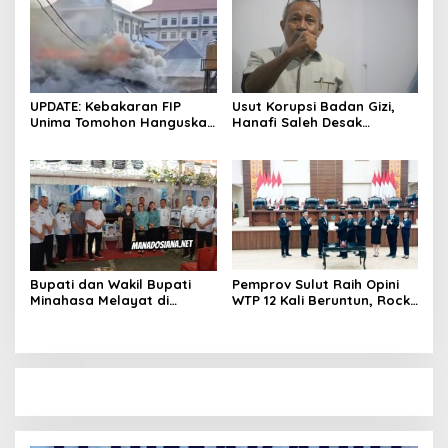
UPDATE: Kebakaran FIP
Usut Korupsi Badan Gizi,
Unima Tomohon Hanguskan
Hanafi Saleh Desak
6 Bilik Ruangan dari 3
Kejagung RI Bertindak
Gedung
Tegas Tanpa Pilih Kasih
Bupati dan Wakil Bupati
Pemprov Sulut Raih Opini
Minahasa Melayat di
WTP 12 Kali Beruntun, Rocky
Rumah Duka Alm. Dr. Ir.
Wowor: Bukti Kinerja Nyata
Pankie Pangemanan di
Remboken