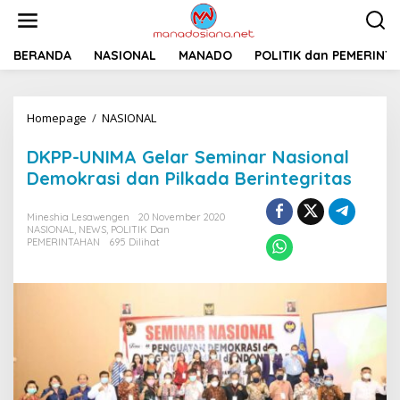
L
e
w
a
BERANDA
NASIONAL
MANADO
POLITIK dan PEMERINT
t
i
k
Homepage
/
NASIONAL
D
e
K
k
P
o
DKPP-UNIMA Gelar Seminar Nasional
P
n
Demokrasi dan Pilkada Berintegritas
-
t
U
e
N
n
Mineshia Lesawengen
20 November 2020
I
NASIONAL
,
NEWS
,
POLITIK Dan
PEMERINTAHAN
695 Dilihat
M
A
G
e
l
a
r
S
e
m