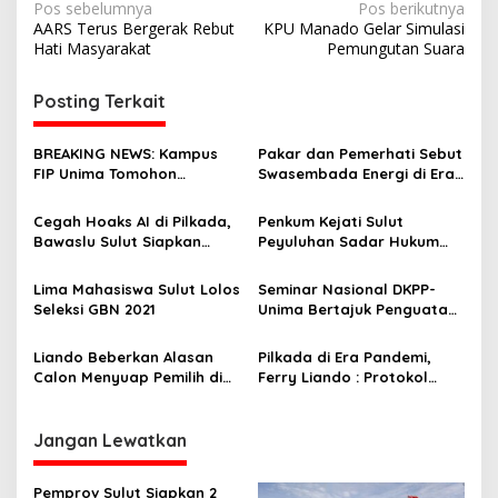
N
Pos sebelumnya
Pos berikutnya
AARS Terus Bergerak Rebut
KPU Manado Gelar Simulasi
a
Hati Masyarakat
Pemungutan Suara
v
i
Posting Terkait
g
BREAKING NEWS: Kampus
Pakar dan Pemerhati Sebut
a
FIP Unima Tomohon
Swasembada Energi di Era
s
Terbakar
Prabowo-Gibran Sudah
Terencana
Cegah Hoaks AI di Pilkada,
Penkum Kejati Sulut
i
Bawaslu Sulut Siapkan
Peyuluhan Sadar Hukum
p
‘Literasi Digital’ Massif
Buat Mahasiswa Unima
o
Lima Mahasiswa Sulut Lolos
Seminar Nasional DKPP-
Seleksi GBN 2021
Unima Bertajuk Penguatan
s
Demokrasi dan Integritas
Pemilu
Liando Beberkan Alasan
Pilkada di Era Pandemi,
Calon Menyuap Pemilih di
Ferry Liando : Protokol
Pilkada
Demokrasi jadi Korban
Jangan Lewatkan
Pemprov Sulut Siapkan 2