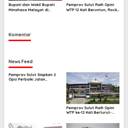
Bupati dan Wakil Bupati
Pemprov Sulut Raih Opini
Minahasa Melayat di
WTP 12 Kali Beruntun, Rocky
Rumah Duka Alm. Dr. Ir.
Wowor: Bukti Kinerja Nyata
Pankie Pangemanan di
Remboken
Komentar
News Feed
Pemprov Sulut Siapkan 2
Opsi Perbaiki Jalan
Salibabu Talaud: Lewat
APBD atau PSN
Pemprov Sulut Raih Opini
WTP ke-12 Kali Berturut-
Turut Melalui Sinergi Fiskal
yang Sehat dan Akuntabel