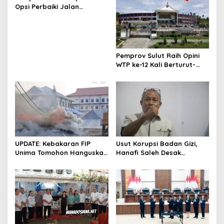
Opsi Perbaiki Jalan
Salibabu Talaud: Lewat
APBD atau PSN
Pemprov Sulut Raih Opini
WTP ke-12 Kali Berturut-
Turut Melalui Sinergi Fiskal
yang Sehat dan Akuntabel
UPDATE: Kebakaran FIP
Usut Korupsi Badan Gizi,
Unima Tomohon Hanguskan
Hanafi Saleh Desak
6 Bilik Ruangan dari 3
Kejagung RI Bertindak
Gedung
Tegas Tanpa Pilih Kasih