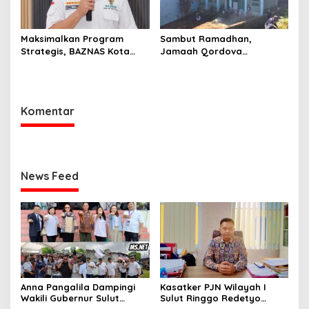
Maksimalkan Program
Sambut Ramadhan,
Strategis, BAZNAS Kota
Jamaah Qordova
Manado Siap Sambut
Malendeng Bersih-bersih
Ramadan
Masjid dan Lingkungan
Komentar
News Feed
Anna Pangalila Dampingi
Kasatker PJN Wilayah I
Wakili Gubernur Sulut
Sulut Ringgo Redetyo