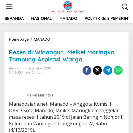
L
e
w
a
BERANDA
NASIONAL
MANADO
POLITIK dan PEMERINT
t
i
k
Homepage
/
MANADO
R
e
e
k
s
o
Reses di Winangun, Meikel Maringka
e
n
Tampung Aspirasi Warga
s
t
d
e
Redaksi
5 Desember 2019
i
n
MANADO
616 Dilihat
W
i
n
a
Meikel Maringka
n
Manadosiana.net, Manado – Anggota Komisi I
g
u
DPRD Kota Manado, Meikel Maringka menggelar
n
masa reses II tahun 2019 di Jalan Beringin Nomor I,
,
Kelurahan Winangun I Lingkungan IV, Rabu
M
(4/12/2019).
e