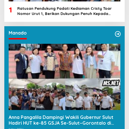
1
Ratusan Pendukung Padati Kediaman Cristy Toar
Nomor Urut 1, Berikan Dukungan Penuh Kepada
Calon Hukum Tua Walantakan
Manado
Anna Pangalila Dampingi Wakili Gubernur Sulut
Hadiri HUT ke-85 GSJA Se-Sulut–Gorontalo di
Langowan