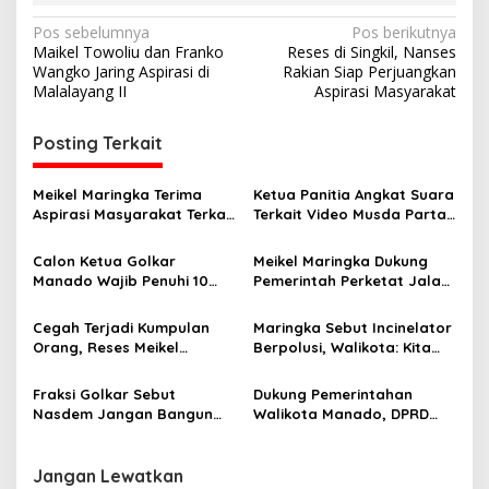
N
Pos sebelumnya
Pos berikutnya
Maikel Towoliu dan Franko
Reses di Singkil, Nanses
a
Wangko Jaring Aspirasi di
Rakian Siap Perjuangkan
v
Malalayang II
Aspirasi Masyarakat
i
Posting Terkait
g
a
Meikel Maringka Terima
Ketua Panitia Angkat Suara
s
Aspirasi Masyarakat Terkait
Terkait Video Musda Partai
Penolakan Pembangunan
Golkar Manado yang
i
Tower di Winangun
Beredar
Calon Ketua Golkar
Meikel Maringka Dukung
p
Manado Wajib Penuhi 10
Pemerintah Perketat Jalan
Syarat Musda
Masuk Manado
o
Cegah Terjadi Kumpulan
Maringka Sebut Incinelator
s
Orang, Reses Meikel
Berpolusi, Walikota: Kita
Maringka Dibuat di Lima
ada Konsultasi
Kelurahan
Fraksi Golkar Sebut
Dukung Pemerintahan
Nasdem Jangan Bangun
Walikota Manado, DPRD
Opini Keliru
Persiapkan Pansus Gerakan
“Good Goverment”
Jangan Lewatkan