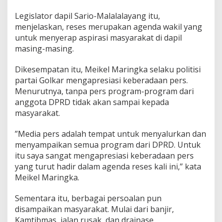
i
k
Legislator dapil Sario-Malalalayang itu,
e
menjelaskan, reses merupakan agenda wakil yang
l
untuk menyerap aspirasi masyarakat di dapil
M
masing-masing.
a
r
i
Dikesempatan itu, Meikel Maringka selaku politisi
n
partai Golkar mengapresiasi keberadaan pers.
g
Menurutnya, tanpa pers program-program dari
k
anggota DPRD tidak akan sampai kepada
a
T
masyarakat.
a
m
‌”Media pers adalah tempat untuk menyalurkan dan
p
menyampaikan semua program dari DPRD. Untuk
u
itu saya sangat mengapresiasi keberadaan pers
n
g
yang turut hadir dalam agenda reses kali ini,” kata
A
Meikel Maringka.
s
p
Sementara itu, berbagai persoalan pun
i
disampaikan masyarakat. Mulai dari banjir,
r
a
Kamtibmas, jalan rusak, dan drainase.