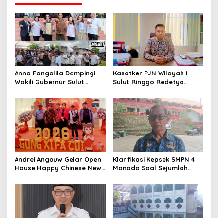
Anna Pangalila Dampingi
Kasatker PJN Wilayah I
Wakili Gubernur Sulut
Sulut Ringgo Redetyo
Hadiri HUT ke-85 GSJA Se-
Fokus Pulihkan Kondisi
Sulut–Gorontalo di
Jalan Jelang Idul Fitri 2026
Langowan
Andrei Angouw Gelar Open
Klarifikasi Kepsek SMPN 4
House Happy Chinese New
Manado Soal Sejumlah
Year 2577 di Manado
Siswa yang Diamankan
Polresta Manado