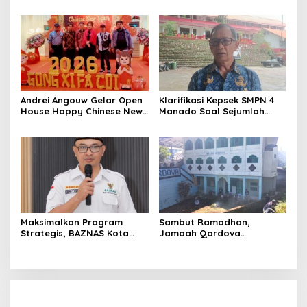
Hadiri HUT ke-85 GSJA Se-
Fokus Pulihkan Kondisi
Sulut–Gorontalo di
Jalan Jelang Idul Fitri 2026
Langowan
Andrei Angouw Gelar Open
Klarifikasi Kepsek SMPN 4
House Happy Chinese New
Manado Soal Sejumlah
Year 2577 di Manado
Siswa yang Diamankan
Polresta Manado
Maksimalkan Program
Sambut Ramadhan,
Strategis, BAZNAS Kota
Jamaah Qordova
Manado Siap Sambut
Malendeng Bersih-bersih
Ramadan
Masjid dan Lingkungan