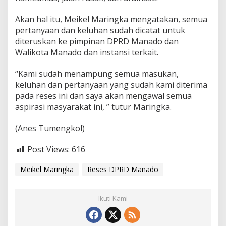
s
i
Akan hal itu, Meikel Maringka mengatakan, semua
W
pertanyaan dan keluhan sudah dicatat untuk
a
diteruskan ke pimpinan DPRD Manado dan
r
g
Walikota Manado dan instansi terkait.
a
“Kami sudah menampung semua masukan,
keluhan dan pertanyaan yang sudah kami diterima
pada reses ini dan saya akan mengawal semua
aspirasi masyarakat ini, ” tutur Maringka.
(Anes Tumengkol)
Post Views:
616
Meikel Maringka
Reses DPRD Manado
Ikuti Kami