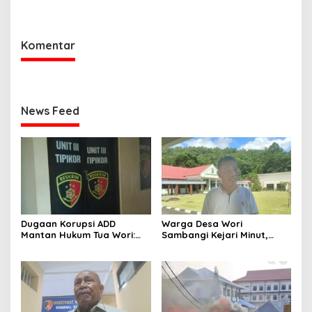
Semua Pejabat
Komentar
News Feed
Dugaan Korupsi ADD
Warga Desa Wori
Mantan Hukum Tua Wori:
Sambangi Kejari Minut,
Polresta Manado Tunggu
Pertanyakan Kelanjutan
Hasil Audit Inspektorat
Laporan Dugaan Korupsi
Dana Desa