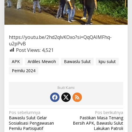
B
e
r
s
a
m
a
https://youtu.be/2hd2qlvKOxo?si=QqQAIMFhq-
S
u2pPvB
t
Post Views:
4,521
a
k
e
APK
Ardiles Mewoh
Bawaslu Sulut
kpu sulut
h
Pemilu 2024
o
l
d
e
Ikuti Kami
r
P
a
t
N
Pos sebelumnya
Pos berikutnya
r
Bawaslu Sulut Gelar
Pastikan Masa Tenang
o
a
Sosialisasi Pengawasan
Bersih APK, Bawaslu Sulut
l
v
Pemilu Partisipatif
Lakukan Patroli
i