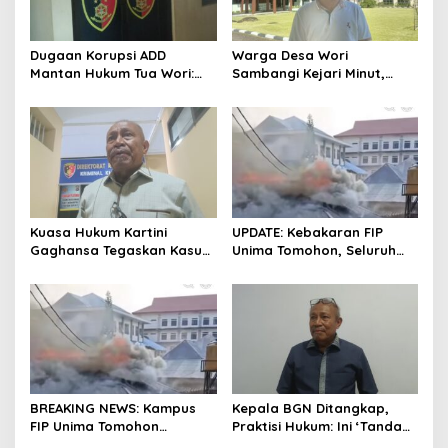
P
e
m
Dugaan Korupsi ADD
Warga Desa Wori
i
Mantan Hukum Tua Wori:
Sambangi Kejari Minut,
l
Polresta Manado Tunggu
Pertanyakan Kelanjutan
u
Hasil Audit Inspektorat
Laporan Dugaan Korupsi
2
Dana Desa
0
2
4
Kuasa Hukum Kartini
UPDATE: Kebakaran FIP
Gaghansa Tegaskan Kasus
Unima Tomohon, Seluruh
Harus Lanjut: Kami Sudah
Laboratorium Ludes
Buktikan Dua Alat Bukti Sah
Terbakar
BREAKING NEWS: Kampus
Kepala BGN Ditangkap,
FIP Unima Tomohon
Praktisi Hukum: Ini ‘Tanda
Terbakar
Awas’ dari Presiden untuk