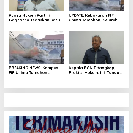
Kuasa Hukum Kartini
UPDATE: Kebakaran FIP
Gaghansa Tegaskan Kasus
Unima Tomohon, Seluruh
Harus Lanjut: Kami Sudah
Laboratorium Ludes
Buktikan Dua Alat Bukti Sah
Terbakar
BREAKING NEWS: Kampus
Kepala BGN Ditangkap,
FIP Unima Tomohon
Praktisi Hukum: Ini ‘Tanda
Terbakar
Awas’ dari Presiden untuk
Semua Pejabat