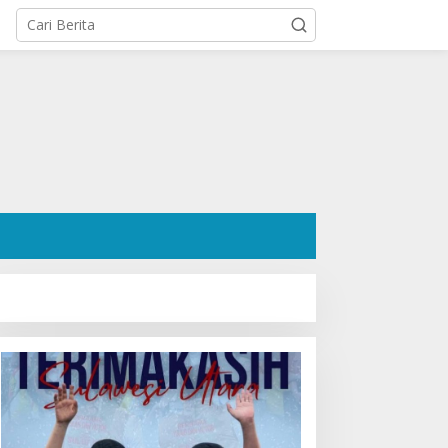
osok Hanafi Saleh SH:
Ratusan Pendukung Padati
engacara Dermawan
Kediaman Cristy Toar
esa Wori yang Cetak
Nomor Urut 1, Berikan
ekor Menang 3 Perkara
Dukungan Penuh Kepada