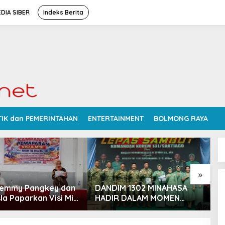
DIA SIBER
Indeks Berita
TIK dan PEMERINTAHAN
ENTERTAINMENT
BOLMONG RAYA
»
Femmy Pangkey dan
DANDIM 1302 MINAHASA
S
la Paparkan Visi Misi
HADIR DALAM MOMEN
P
 Kampanye
BERSEJARAH PERGANTIAN
D
ran di Balai Desa
DANREM 131 SANTAIGO
R