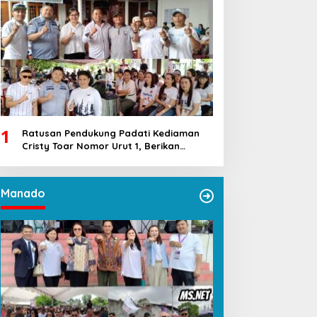
1
Ratusan Pendukung Padati Kediaman
Cristy Toar Nomor Urut 1, Berikan
Dukungan Penuh Kepada Calon Hukum
Tua Walantakan
Manado