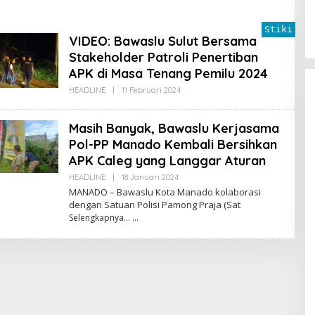
re
S
Stiki
VIDEO: Bawaslu Sulut Bersama
Stakeholder Patroli Penertiban
APK di Masa Tenang Pemilu 2024
HEADLINE
|
11 Februari 2024
O
L
E
H
Masih Banyak, Bawaslu Kerjasama
R
E
Pol-PP Manado Kembali Bersihkan
D
APK Caleg yang Langgar Aturan
A
K
HEADLINE
|
18 Januari 2024
O
S
L
I
MANADO – Bawaslu Kota Manado kolaborasi
E
dengan Satuan Polisi Pamong Praja (Sat
H
 Ketua MPR
Kabar Gembira bagi
Selengkapnya…
R
Momentum
Guru di Sulut:
E
D
irasi dan
Rekrutmen P3K
Di POLITIK Dan
A
|
24 Mei 2026
PEMERINTAHAN
|
24 Mei 2026
n
Disetop, Kini
K
an Desa
Dialihkan ke Jalur
S
I
CPNS
Praktisi Hukum
Bongkar Sengkar