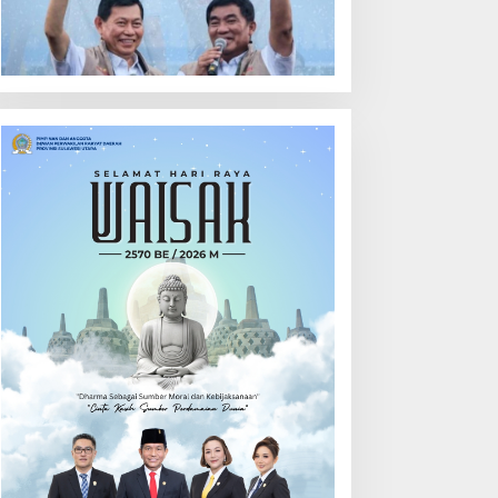
ehari
Calon Hukum Tua
Walantakan
ut