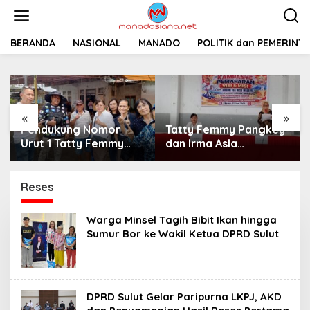
L
e
w
a
BERANDA
NASIONAL
MANADO
POLITIK dan PEMERINT
t
i
k
e
k
«
»
o
Pendukung Nomor
Tatty Femmy Pangkey
n
t
Urut 1 Tatty Femmy
dan Irma Asla
e
Pangkey Berikan
Paparkan Visi Misi
n
Dukungan Penuh Saat
dalam Kampanye
Pemaparan Visi dan
Pemaparan di Balai
Reses
Misi di Desa Waleure
Desa Waleure
Warga Minsel Tagih Bibit Ikan hingga
Sumur Bor ke Wakil Ketua DPRD Sulut
DPRD Sulut Gelar Paripurna LKPJ, AKD