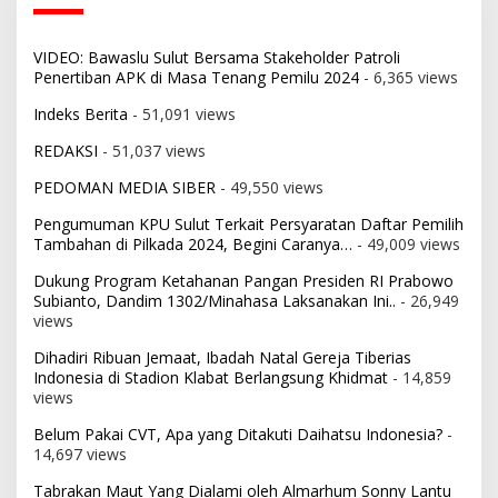
VIDEO: Bawaslu Sulut Bersama Stakeholder Patroli
Penertiban APK di Masa Tenang Pemilu 2024
- 6,365 views
Indeks Berita
- 51,091 views
REDAKSI
- 51,037 views
PEDOMAN MEDIA SIBER
- 49,550 views
Pengumuman KPU Sulut Terkait Persyaratan Daftar Pemilih
Tambahan di Pilkada 2024, Begini Caranya…
- 49,009 views
Dukung Program Ketahanan Pangan Presiden RI Prabowo
Subianto, Dandim 1302/Minahasa Laksanakan Ini..
- 26,949
views
Dihadiri Ribuan Jemaat, Ibadah Natal Gereja Tiberias
Indonesia di Stadion Klabat Berlangsung Khidmat
- 14,859
views
Belum Pakai CVT, Apa yang Ditakuti Daihatsu Indonesia?
-
14,697 views
Tabrakan Maut Yang Dialami oleh Almarhum Sonny Lantu