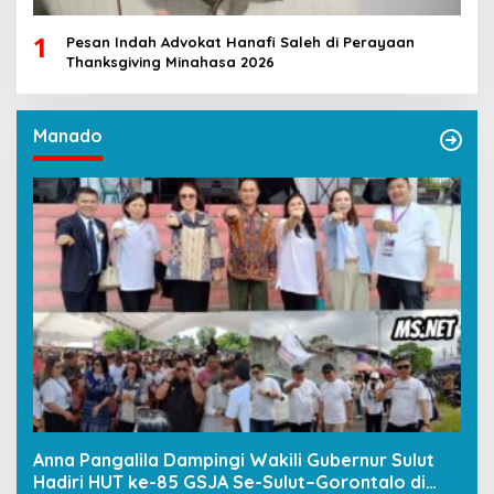
1
Pesan Indah Advokat Hanafi Saleh di Perayaan
Thanksgiving Minahasa 2026
Manado
Anna Pangalila Dampingi Wakili Gubernur Sulut
Hadiri HUT ke-85 GSJA Se-Sulut–Gorontalo di