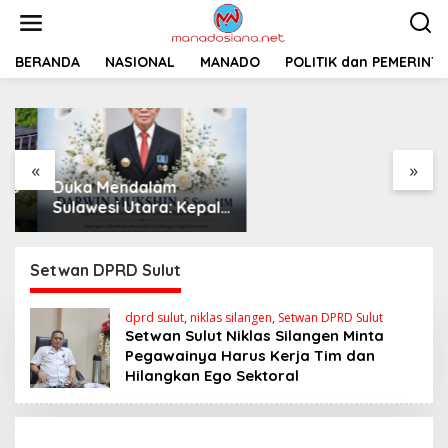
L
e
w
a
BERANDA
NASIONAL
MANADO
Pemprov Sulut
POLITIK dan PEMERINT
t
Siapkan 2 Opsi
i
Perbaiki Jalan
k
Salibabu Talaud: Lewat
e
APBD atau PSN
k
«
»
o
Duka Mendalam
n
t
Sulawesi Utara: Kepala
e
Dinas Perkebunan
n
Darwin Mukshin
Meninggal Dunia
Setwan DPRD Sulut
dprd sulut
,
niklas silangen
,
Setwan DPRD Sulut
Setwan Sulut Niklas Silangen Minta
Pegawainya Harus Kerja Tim dan
Hilangkan Ego Sektoral