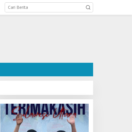
osok Hanafi Saleh SH:
Ratusan Pendukung Padati
engacara Dermawan
Kediaman Cristy Toar
esa Wori yang Cetak
Nomor Urut 1, Berikan
ekor Menang 3 Perkara
Dukungan Penuh Kepada