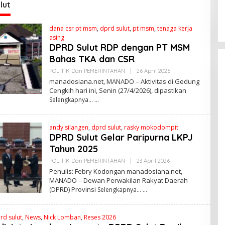
re
S
lut
dana csr pt msm
,
dprd sulut
,
pt msm
,
tenaga kerja
asing
DPRD Sulut RDP dengan PT MSM
Bahas TKA dan CSR
POLITIK Dan PEMERINTAHAN
|
26 April 2026
O
L
manadosiana.net, MANADO – Aktivitas di Gedung
E
Cengkih hari ini, Senin (27/4/2026), dipastikan
H
Selengkapnya…
R
E
D
A
andy silangen
,
dprd sulut
,
rasky mokodompit
K
S
DPRD Sulut Gelar Paripurna LKPJ
I
Tahun 2025
 Ketua MPR
Kabar Gembira bagi
Momentum
Guru di Sulut:
POLITIK Dan PEMERINTAHAN
|
23 April 2026
O
L
irasi dan
Rekrutmen P3K
Penulis: Febry Kodongan manadosiana.net,
Di POLITIK Dan
E
|
24 Mei 2026
PEMERINTAHAN
|
24 Mei 2026
n
MANADO – Dewan Perwakilan Rakyat Daerah
Disetop, Kini
H
(DPRD) Provinsi
Selengkapnya…
R
an Desa
Dialihkan ke Jalur
E
CPNS
D
Praktisi Hukum
A
rd sulut
,
News
,
Nick Lomban
,
Reses 2026
K
Bongkar Sengkar
S