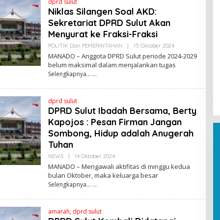
dprd sulut
K
S
Niklas Silangen Soal AKD:
I
Sekretariat DPRD Sulut Akan
Menyurat ke Fraksi-Fraksi
POLITIK Dan PEMERINTAHAN
|
15 Oktober 2024
O
L
MANADO – Anggota DPRD Sulut periode 2024-2029
E
belum maksimal dalam menjalankan tugas
H
Selengkapnya…
R
E
D
A
dprd sulut
K
S
DPRD Sulut Ibadah Bersama, Berty
I
Kapojos : Pesan Firman Jangan
Sombong, Hidup adalah Anugerah
Tuhan
NEWS
|
14 Oktober 2024
O
L
MANADO – Mengawali aktifitas di minggu kedua
E
bulan Oktober, maka keluarga besar
H
Selengkapnya…
R
E
D
A
amarah
,
dprd sulut
K
S