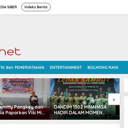
DIA SIBER
Indeks Berita
TIK dan PEMERINTAHAN
ENTERTAINMENT
BOLMONG RAYA
»
Femmy Pangkey dan
DANDIM 1302 MINAHASA
S
la Paparkan Visi Misi
HADIR DALAM MOMEN
P
 Kampanye
BERSEJARAH PERGANTIAN
D
ran di Balai Desa
DANREM 131 SANTAIGO
R