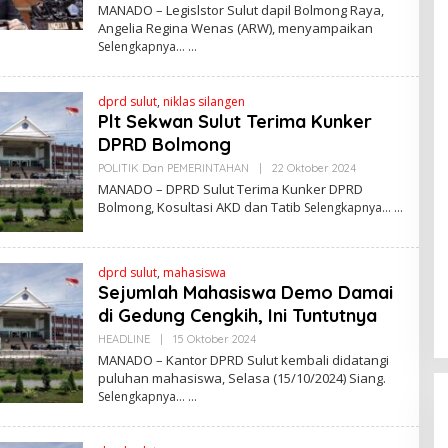
L
MANADO – Legislstor Sulut dapil Bolmong Raya,
E
Angelia Regina Wenas (ARW), menyampaikan
H
Selengkapnya…
R
E
D
A
dprd sulut
,
niklas silangen
K
S
Plt Sekwan Sulut Terima Kunker
I
DPRD Bolmong
POLITIK Dan PEMERINTAHAN
|
22 Oktober 2024
O
L
MANADO – DPRD Sulut Terima Kunker DPRD
E
Bolmong, Kosultasi AKD dan Tatib
Selengkapnya…
H
R
E
D
A
dprd sulut
,
mahasiswa
K
Sejumlah Mahasiswa Demo Damai
S
I
di Gedung Cengkih, Ini Tuntutnya
HEADLINE
|
15 Oktober 2024
O
L
MANADO – Kantor DPRD Sulut kembali didatangi
E
puluhan mahasiswa, Selasa (15/10/2024) Siang.
H
Selengkapnya…
R
E
D
A