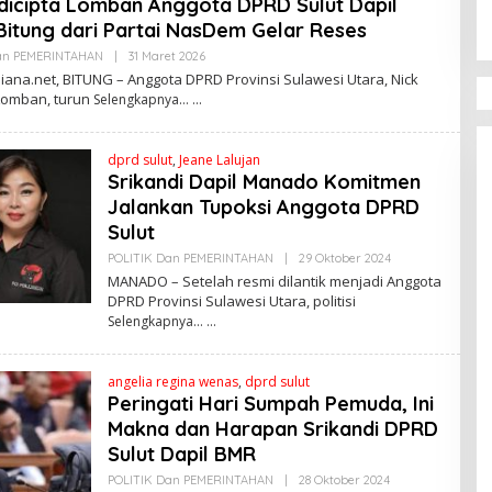
dicipta Lomban Anggota DPRD Sulut Dapil
Sertijab Desa Wor
Di POLITIK Dan
I
Bitung dari Partai NasDem Gelar Reses
PEMERINTAHAN
|
19 Mei
Nihil LPJ, Berpote
Langgar Hukum
an PEMERINTAHAN
|
31 Maret 2026
O
L
ana.net, BITUNG – Anggota DPRD Provinsi Sulawesi Utara, Nick
E
 Lomban, turun
Selengkapnya…
H
R
E
D
dprd sulut
,
Jeane Lalujan
A
Srikandi Dapil Manado Komitmen
K
S
Jalankan Tupoksi Anggota DPRD
I
Sulut
POLITIK Dan PEMERINTAHAN
|
29 Oktober 2024
O
L
MANADO – Setelah resmi dilantik menjadi Anggota
E
DPRD Provinsi Sulawesi Utara, politisi
H
Selengkapnya…
R
E
D
A
angelia regina wenas
,
dprd sulut
K
S
Peringati Hari Sumpah Pemuda, Ini
I
Makna dan Harapan Srikandi DPRD
Sulut Dapil BMR
POLITIK Dan PEMERINTAHAN
|
28 Oktober 2024
O