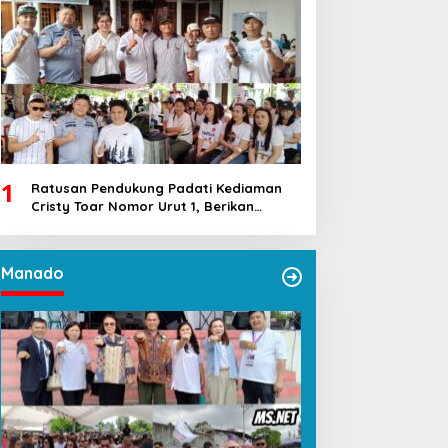
1
Ratusan Pendukung Padati Kediaman
Cristy Toar Nomor Urut 1, Berikan
Dukungan Penuh Kepada Calon Hukum
Tua Walantakan
Manado