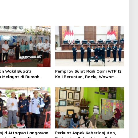
an Wakil Bupati
Pemprov Sulut Raih Opini WTP 12
 Melayat di Rumah
Kali Beruntun, Rocky Wowor:
Dr. Ir. Pankie
Bukti Kinerja Nyata
nan di Remboken
sjid Attaqwa Langowan
Perkuat Aspek Keberlanjutan,