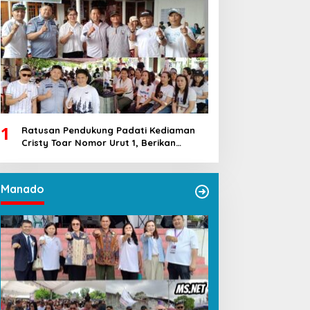
1
Ratusan Pendukung Padati Kediaman
Cristy Toar Nomor Urut 1, Berikan
Dukungan Penuh Kepada Calon Hukum
Tua Walantakan
Manado