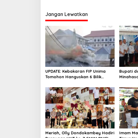
Sertifikat Redistribus
Jangan Lewatkan
UPDATE: Kebakaran FIP Unima
Bupati d
Tomohon Hanguskan 6 Bilik
Minahasa
Ruangan dari 3 Gedung
Duka Alm. 
Pangema
Meriah, Olly Dondokambey Hadiri
Imam Ma