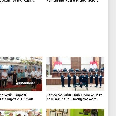
apkan Terima Kasih
Pertamina Patra Niaga Gelar
D-Vasung Atas Bantuan
Edukasi Pola Asuh Anak di
urban
Makassar
an Wakil Bupati
Pemprov Sulut Raih Opini WTP 12
 Melayat di Rumah
Kali Beruntun, Rocky Wowor:
Dr. Ir. Pankie
Bukti Kinerja Nyata
nan di Remboken