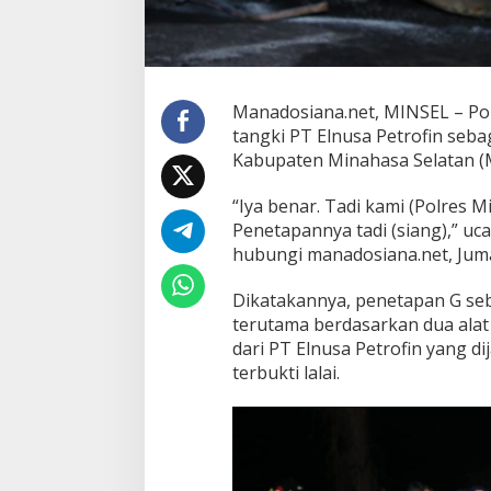
n
u
s
a
P
Manadosiana.net, MINSEL – Pol
e
tangki PT Elnusa Petrofin seb
t
r
Kabupaten Minahasa Selatan (M
o
f
“Iya benar. Tadi kami (Polres 
i
Penetapannya tadi (siang),” uc
n
hubungi manadosiana.net, Jumat
T
e
r
Dikatakannya, penetapan G seb
s
terutama berdasarkan dua alat
a
dari PT Elnusa Petrofin yang di
n
terbukti lalai.
g
k
a
T
a
b
r