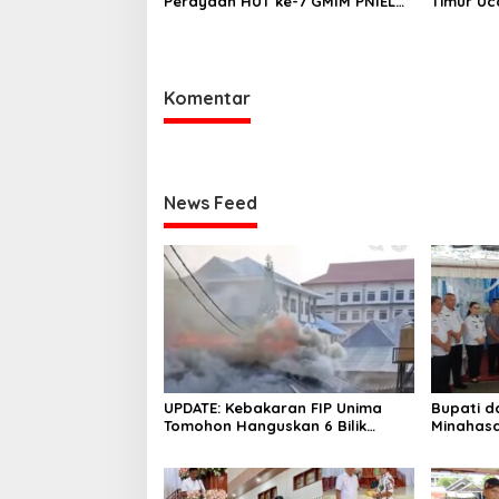
Perayaan HUT ke-7 GMIM PNIEL
Timur Uc
Leleko di Remboken
Bupati R
Hewan K
Komentar
News Feed
UPDATE: Kebakaran FIP Unima
Bupati d
Tomohon Hanguskan 6 Bilik
Minahasa
Ruangan dari 3 Gedung
Duka Alm. 
Pangema