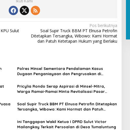
Ikuti Kami
Pos berikutnya
KPU Sulut
Soal Supir Truck BBM PT Elnusa Petrofin
Ditetapkan Tersangka, Wibowo: Kami Hormat
dan Patuh Ketetapan Hukum yang Berlaku
m
Polres Minsel Sementara Pendalaman Kasus
Dugaan Penganiayaan dan Pengrusakan di
Maruasey
at
Pricylia Rondo Serap Aspirasi di Minsel-Mitra,
Warga Ramai-Ramai Minta Revitalisasi Pasar
hingga Bantuan Pertanian
 Puasa
Soal Supir Truck BBM PT Elnusa Petrofin Ditetapkan
Tersangka, Wibowo: Kami Hormat dan Patuh
Ketetapan Hukum yang Berlaku
Ini Tanggapan Wakil Ketua I DPRD Sulut Victor
Mailangkay Terkait Persoalan di Desa Tumaluntung