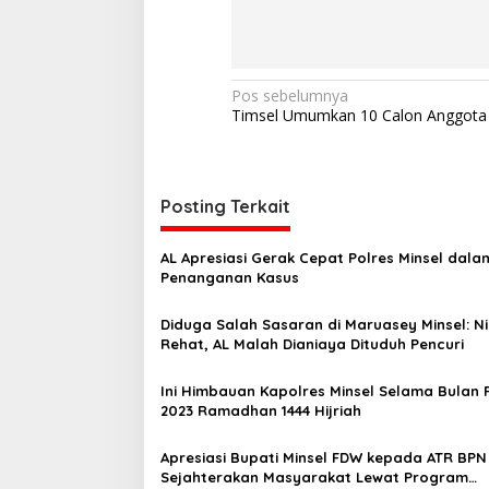
N
Pos sebelumnya
Timsel Umumkan 10 Calon Anggota 
a
v
i
Posting Terkait
g
a
AL Apresiasi Gerak Cepat Polres Minsel dala
s
Penanganan Kasus
i
Diduga Salah Sasaran di Maruasey Minsel: Ni
p
Rehat, AL Malah Dianiaya Dituduh Pencuri
o
Ini Himbauan Kapolres Minsel Selama Bulan
s
2023 Ramadhan 1444 Hijriah
Apresiasi Bupati Minsel FDW kepada ATR BPN
Sejahterakan Masyarakat Lewat Program