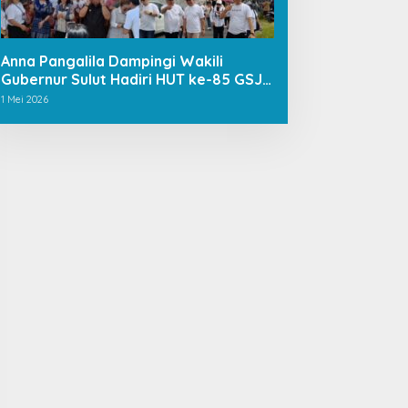
Anna Pangalila Dampingi Wakili
Gubernur Sulut Hadiri HUT ke-85 GSJA
Se-Sulut–Gorontalo di Langowan
1 Mei 2026