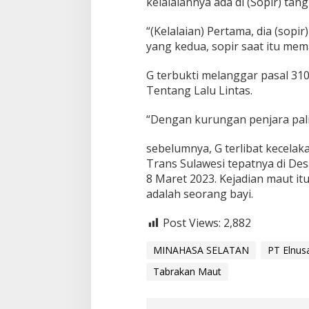
kelalaiannya ada di (Sopir) tang
“(Kelalaian) Pertama, dia (sop
yang kedua, sopir saat itu mem
G terbukti melanggar pasal 3
Tentang Lalu Lintas.
“Dengan kurungan penjara pali
sebelumnya, G terlibat kecelak
Trans Sulawesi tepatnya di De
8 Maret 2023. Kejadian maut it
adalah seorang bayi.
Post Views:
2,882
MINAHASA SELATAN
PT Elnusa
Tabrakan Maut