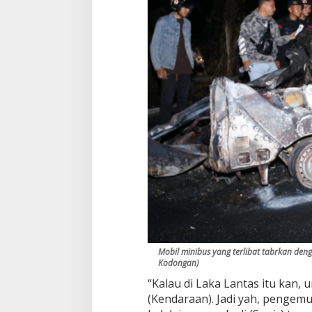
a
k
a
n
M
a
u
t
d
i
M
u
n
t
e
Mobil minibus yang terlibat tabrkan deng
Kodongan)
“Kalau di Laka Lantas itu kan
(Kendaraan). Jadi yah, pengem