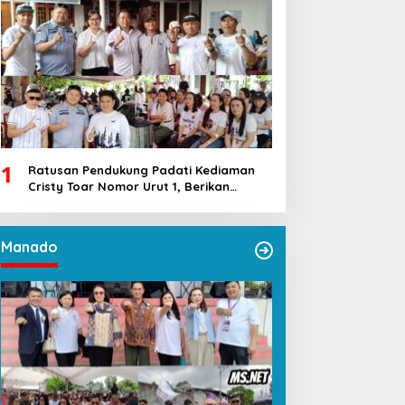
1
Ratusan Pendukung Padati Kediaman
Cristy Toar Nomor Urut 1, Berikan
Dukungan Penuh Kepada Calon Hukum
Tua Walantakan
Manado