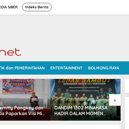
DIA SIBER
Indeks Berita
TIK dan PEMERINTAHAN
ENTERTAINMENT
BOLMONG RAYA
»
Femmy Pangkey dan
DANDIM 1302 MINAHASA
S
la Paparkan Visi Misi
HADIR DALAM MOMEN
P
 Kampanye
BERSEJARAH PERGANTIAN
D
ran di Balai Desa
DANREM 131 SANTAIGO
R