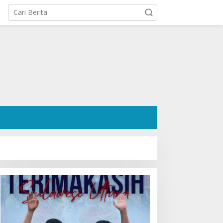
osok Hanafi Saleh SH:
Ratusan Pendukung Padati
engacara Dermawan
Kediaman Cristy Toar
esa Wori yang Cetak
Nomor Urut 1, Berikan
ekor Menang 3 Perkara
Dukungan Penuh Kepada