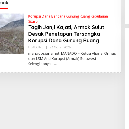
re
S
mak
Korupsi Dana Bencana Gunung Ruang Kepulauan
Sitaro
Tagih Janji Kajati, Armak Sulut
Desak Penetapan Tersangka
Korupsi Dana Gunung Ruang
HEADLINE
|
23 Maret 2026
O
L
manadosiana.net, MANADO – Ketua Aliansi Ormas
E
dan LSM Anti Korupsi (Armak) Sulawesi
H
Selengkapnya…
R
E
D
A
K
S
 Ketua MPR
Kabar Gembira bagi
I
Momentum
Guru di Sulut:
irasi dan
Rekrutmen P3K
Di POLITIK Dan
|
24 Mei 2026
PEMERINTAHAN
|
24 Mei 2026
n
Disetop, Kini
an Desa
Dialihkan ke Jalur
CPNS
Praktisi Hukum
Bongkar Sengkar