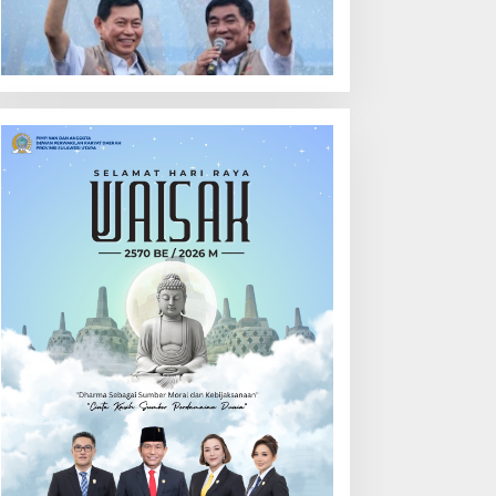
ehari
Calon Hukum Tua
Walantakan
ut