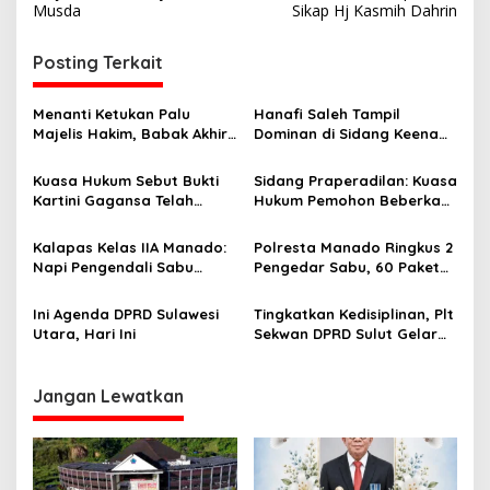
v
Musda
Sikap Hj Kasmih Dahrin
i
Posting Terkait
g
a
Menanti Ketukan Palu
Hanafi Saleh Tampil
s
Majelis Hakim, Babak Akhir
Dominan di Sidang Keenam,
Praperadilan di Tangan
Sinyal Kemenangan
i
Hanafi Saleh
Pemohon Menguat Jelang
Kuasa Hukum Sebut Bukti
Sidang Praperadilan: Kuasa
p
Kesimpulan
Kartini Gagansa Telah
Hukum Pemohon Beberkan
‘Konform’ dan Memenuhi
Bukti Inkrah atas Objek
o
Syarat
Sengketa
Kalapas Kelas IIA Manado:
Polresta Manado Ringkus 2
s
Napi Pengendali Sabu
Pengedar Sabu, 60 Paket
Bakal “Dibuang” ke
Narkoba Disita
Nusakambangan
Ini Agenda DPRD Sulawesi
Tingkatkan Kedisiplinan, Plt
Utara, Hari Ini
Sekwan DPRD Sulut Gelar
Pembinaan Rutin Tenaga
Kebersihan dan Keamanan
Jangan Lewatkan