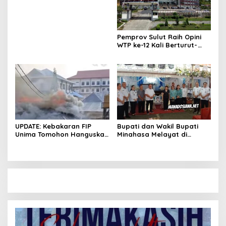
APBD atau PSN
Pemprov Sulut Raih Opini
WTP ke-12 Kali Berturut-
Turut Melalui Sinergi Fiskal
yang Sehat dan Akuntabel
UPDATE: Kebakaran FIP
Bupati dan Wakil Bupati
Unima Tomohon Hanguskan
Minahasa Melayat di
6 Bilik Ruangan dari 3
Rumah Duka Alm. Dr. Ir.
Gedung
Pankie Pangemanan di
Remboken