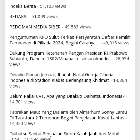
Indeks Berita
- 51,103 views
REDAKSI
- 51,049 views
PEDOMAN MEDIA SIBER
- 49,563 views
Pengumuman KPU Sulut Terkait Persyaratan Daftar Pemilih
Tambahan di Pilkada 2024, Begini Caranya…
- 49,013 views
Dukung Program Ketahanan Pangan Presiden RI Prabowo
Subianto, Dandim 1302/Minahasa Laksanakan Ini..
- 26,954
views
Dihadiri Ribuan Jemaat, Ibadah Natal Gereja Tiberias
Indonesia di Stadion Klabat Berlangsung Khidmat
- 14,864
views
Belum Pakai CVT, Apa yang Ditakuti Daihatsu Indonesia?
-
14,701 views
Tabrakan Maut Yang Dialami oleh Almarhum Sonny Lantu
Di Tara-tara 2 Tomohon Begini Penjelasan Kasat Lantas
-
14,323 views
Daihatsu Santai Penjualan Sirion Kalah Jauh dari Mobil
LCGC
- 10,594 views