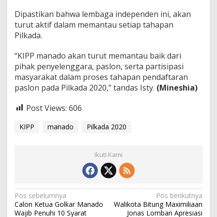
Dipastikan bahwa lembaga independen ini, akan
turut aktif dalam memantau setiap tahapan
Pilkada.
“KIPP manado akan turut memantau baik dari
pihak penyelenggara, paslon, serta partisipasi
masyarakat dalam proses tahapan pendaftaran
paslon pada Pilkada 2020,” tandas Isty.
(Mineshia)
Post Views:
606
KIPP
manado
Pilkada 2020
Ikuti Kami
N
Pos sebelumnya
Pos berikutnya
Calon Ketua Golkar Manado
Walikota Bitung Maximiliaan
a
Wajib Penuhi 10 Syarat
Jonas Lomban Apresiasi