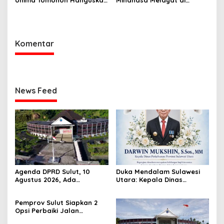
Unima Tomohon Hanguskan
Minahasa Melayat di
6 Bilik Ruangan dari 3
Rumah Duka Alm. Dr. Ir.
Gedung
Pankie Pangemanan di
Remboken
Komentar
News Feed
Agenda DPRD Sulut, 10
Duka Mendalam Sulawesi
Agustus 2026, Ada
Utara: Kepala Dinas
Paripurna
Perkebunan Darwin Mukshin
Penandatanganan KUA-
Meninggal Dunia
Pemprov Sulut Siapkan 2
PPAS 2027 hingga Rapat
Opsi Perbaiki Jalan
Banmus
Salibabu Talaud: Lewat