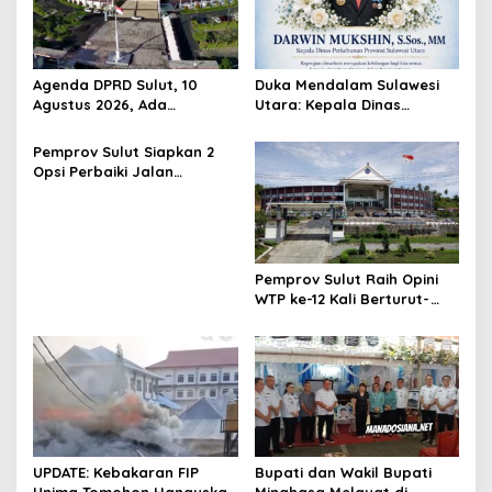
Agenda DPRD Sulut, 10
Duka Mendalam Sulawesi
Agustus 2026, Ada
Utara: Kepala Dinas
Paripurna
Perkebunan Darwin Mukshin
Penandatanganan KUA-
Meninggal Dunia
Pemprov Sulut Siapkan 2
PPAS 2027 hingga Rapat
Opsi Perbaiki Jalan
Banmus
Salibabu Talaud: Lewat
APBD atau PSN
Pemprov Sulut Raih Opini
WTP ke-12 Kali Berturut-
Turut Melalui Sinergi Fiskal
yang Sehat dan Akuntabel
UPDATE: Kebakaran FIP
Bupati dan Wakil Bupati