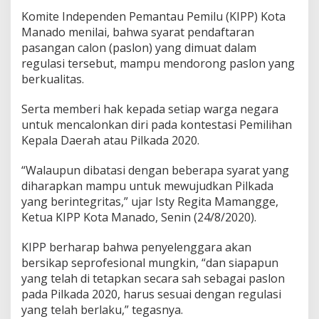
a
Komite Independen Pemantau Pemilu (KIPP) Kota
d
Manado menilai, bahwa syarat pendaftaran
a
2
pasangan calon (paslon) yang dimuat dalam
0
regulasi tersebut, mampu mendorong paslon yang
2
berkualitas.
0
Serta memberi hak kepada setiap warga negara
untuk mencalonkan diri pada kontestasi Pemilihan
Kepala Daerah atau Pilkada 2020.
“Walaupun dibatasi dengan beberapa syarat yang
diharapkan mampu untuk mewujudkan Pilkada
yang berintegritas,” ujar Isty Regita Mamangge,
Ketua KIPP Kota Manado, Senin (24/8/2020).
KIPP berharap bahwa penyelenggara akan
bersikap seprofesional mungkin, “dan siapapun
yang telah di tetapkan secara sah sebagai paslon
pada Pilkada 2020, harus sesuai dengan regulasi
yang telah berlaku,” tegasnya.