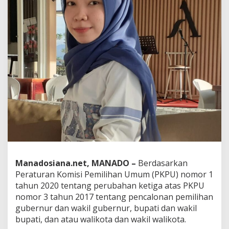
o
s
e
s
T
a
h
a
p
a
n
P
e
n
c
a
l
o
Manadosiana.net, MANADO –
Berdasarkan
n
Peraturan Komisi Pemilihan Umum (PKPU) nomor 1
a
tahun 2020 tentang perubahan ketiga atas PKPU
n
nomor 3 tahun 2017 tentang pencalonan pemilihan
P
i
gubernur dan wakil gubernur, bupati dan wakil
l
bupati, dan atau walikota dan wakil walikota.
k