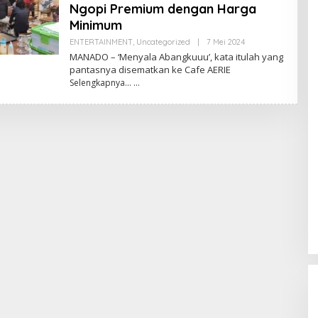
S
Ngopi Premium dengan Harga
A
M
Minimum
B
U
ENTERTAINMENT
,
Uncategorized
|
7 Mei 2024
O
A
L
MANADO – ‘Menyala Abangkuuu’, kata itulah yang
G
E
pantasnya disematkan ke Cafe AERIE
A
H
Selengkapnya…
R
E
D
A
K
S
I