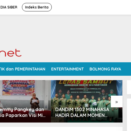
DIA SIBER
Indeks Berita
TIK dan PEMERINTAHAN
ENTERTAINMENT
BOLMONG RAYA
»
Femmy Pangkey dan
DANDIM 1302 MINAHASA
S
la Paparkan Visi Misi
HADIR DALAM MOMEN
P
 Kampanye
BERSEJARAH PERGANTIAN
D
ran di Balai Desa
DANREM 131 SANTAIGO
R