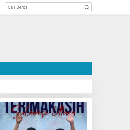
osok Hanafi Saleh SH:
Ratusan Pendukung Padati
engacara Dermawan
Kediaman Cristy Toar
esa Wori yang Cetak
Nomor Urut 1, Berikan
ekor Menang 3 Perkara
Dukungan Penuh Kepada