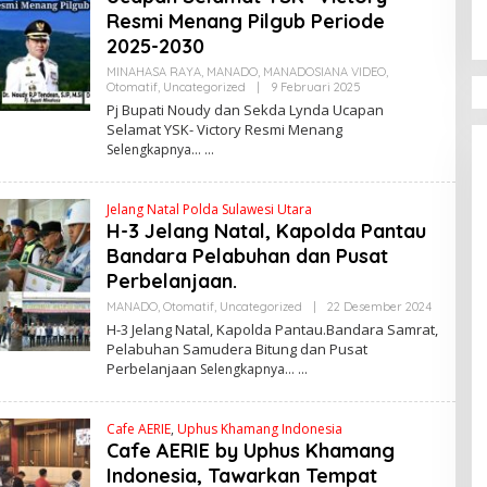
Sertijab Desa Wor
Di POLITIK Dan
R
Resmi Menang Pilgub Periode
PEMERINTAHAN
|
19 Mei
Nihil LPJ, Berpote
Y
2025-2030
A
Langgar Hukum
M
MINAHASA RAYA
,
MANADO
,
MANADOSIANA VIDEO
,
E
Otomatif
,
Uncategorized
|
9 Februari 2025
O
G
L
A
Pj Bupati Noudy dan Sekda Lynda Ucapan
E
Selamat YSK- Victory Resmi Menang
H
Selengkapnya…
A
N
D
R
Jelang Natal Polda Sulawesi Utara
E
A
H-3 Jelang Natal, Kapolda Pantau
N
Bandara Pelabuhan dan Pusat
O
S
Perbelanjaan.
A
M
MANADO
,
Otomatif
,
Uncategorized
|
22 Desember 2024
O
B
L
H-3 Jelang Natal, Kapolda Pantau.Bandara Samrat,
U
E
A
Pelabuhan Samudera Bitung dan Pusat
H
G
Perbelanjaan
Selengkapnya…
A
A
N
D
R
Cafe AERIE
,
Uphus Khamang Indonesia
E
A
Cafe AERIE by Uphus Khamang
N
Indonesia, Tawarkan Tempat
O