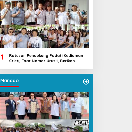
1
Ratusan Pendukung Padati Kediaman
Cristy Toar Nomor Urut 1, Berikan
Dukungan Penuh Kepada Calon Hukum
Tua Walantakan
Manado