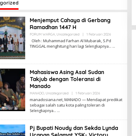
re
S
gorized
Menjemput Cahaya di Gerbang
Ramadhan 1447 H
FORUM WARGA
,
Uncategorized
|
1 Februari 2026
O
L
Oleh : Muhammad Farhan Al Mubarak, S.Pd
E
TINGGAL menghitung hari lagi
Selengkapnya…
H
A
N
G
G
A
Mahasiswa Asing Asal Sudan
W
I
Takjub dengan Toleransi di
R
Manado
Y
A
 Ketua MPR
Kabar Gembira bagi
MANADO
,
Uncategorized
|
1 Februari 2026
O
M
Momentum
Guru di Sulut:
L
E
manadosiana.net, MANADO — Mendapat predikat
E
irasi dan
Rekrutmen P3K
G
Di POLITIK Dan
sebagai salah satu kota paling toleran di
H
A
|
24 Mei 2026
PEMERINTAHAN
|
24 Mei 2026
n
Disetop, Kini
Selengkapnya…
A
an Desa
Dialihkan ke Jalur
N
G
CPNS
G
Praktisi Hukum
Pj Bupati Noudy dan Sekda Lynda
A
W
Bongkar Sengkar
Ucapan Selamat YSK- Victory
I