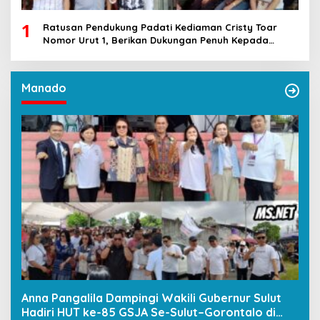
1
Ratusan Pendukung Padati Kediaman Cristy Toar
Nomor Urut 1, Berikan Dukungan Penuh Kepada
Calon Hukum Tua Walantakan
Manado
Anna Pangalila Dampingi Wakili Gubernur Sulut
Hadiri HUT ke-85 GSJA Se-Sulut–Gorontalo di