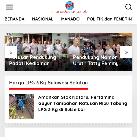
L
e
w
a
BERANDA
NASIONAL
MANADO
POLITIK dan PEMERINT
t
i
k
e
k
«
»
o
Ratusan Pendukung
Pendukung Nomor
n
t
Padati Kediaman
Urut 1 Tatty Femmy
e
Cristy Toar Nomor
Pangkey Berikan
n
Urut 1, Berikan
Dukungan Penuh Saat
Dukungan Penuh
Pemaparan Visi dan
Harga LPG 3 Kg Sulawesi Selatan
Kepada Calon Hukum
Misi di Desa Waleure
Tua Walantakan
Amankan Stok Nataru, Pertamina
Guyur Tambahan Ratusan Ribu Tabung
LPG 3 Kg di Sulselbar