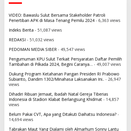
VIDEO: Bawaslu Sulut Bersama Stakeholder Patroli
Penertiban APK di Masa Tenang Pemilu 2024
- 6,363 views
Indeks Berita
- 51,087 views
REDAKSI
- 51,032 views
PEDOMAN MEDIA SIBER
- 49,547 views
Pengumuman KPU Sulut Terkait Persyaratan Daftar Pemilih
Tambahan di Pilkada 2024, Begini Caranya…
- 49,007 views
Dukung Program Ketahanan Pangan Presiden RI Prabowo
Subianto, Dandim 1302/Minahasa Laksanakan Ini..
- 26,947
views
Dihadiri Ribuan Jemaat, Ibadah Natal Gereja Tiberias
Indonesia di Stadion Klabat Berlangsung Khidmat
- 14,857
views
Belum Pakai CVT, Apa yang Ditakuti Daihatsu Indonesia?
-
14,694 views
Tabrakan Maut Yang Dialami oleh Almarhum Sonny Lantu