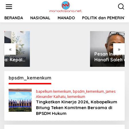
L
e
w
a
BERANDA
Pemprov Sulut
NASIONAL
MANADO
POLITIK dan PEMERINT
t
Siapkan 2 Opsi
i
Perbaiki Jalan
k
Salibabu Talaud: Lewat
e
APBD atau PSN
k
«
»
o
Pesan Indah Advokat
n
t
Hanafi Saleh di
e
Perayaan
n
Thanksgiving
Minahasa 2026
bpsdm_kemenkum
bapelkum kemenkum
,
bpsdm_kemenkum
,
James
Alexander Kaihatu
,
kemenkum
Tingkatkan Kinerja 2026, Kabapelkum
Bitung Teken Komitmen Bersama di
BPSDM Hukum