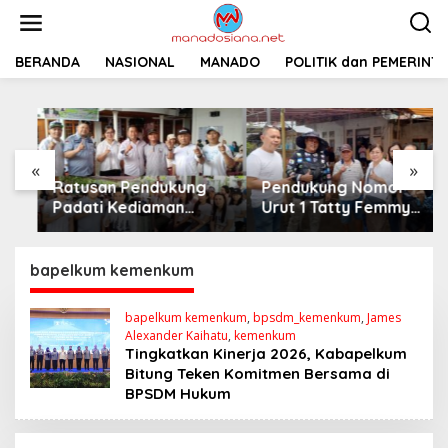
L
e
w
a
BERANDA
NASIONAL
MANADO
POLITIK dan PEMERINT
t
i
k
e
k
«
»
o
Ratusan Pendukung
Pendukung Nomor
n
t
Padati Kediaman
Urut 1 Tatty Femmy
e
Cristy Toar Nomor
Pangkey Berikan
n
Urut 1, Berikan
Dukungan Penuh Saat
Dukungan Penuh
Pemaparan Visi dan
bapelkum kemenkum
Kepada Calon Hukum
Misi di Desa Waleure
Tua Walantakan
bapelkum kemenkum
,
bpsdm_kemenkum
,
James
Alexander Kaihatu
,
kemenkum
Tingkatkan Kinerja 2026, Kabapelkum
Bitung Teken Komitmen Bersama di
BPSDM Hukum