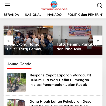
L
e
w
a
BERANDA
NASIONAL
MANADO
POLITIK dan PEMERINT
t
i
k
e
k
«
»
o
Pendukung Nomor
Tatty Femmy Pangkey
n
t
Urut 1 Tatty Femmy
dan Irma Asla
e
Pangkey Berikan
Paparkan Visi Misi
n
Dukungan Penuh Saat
dalam Kampanye
Pemaparan Visi dan
Pemaparan di Balai
Joune Ganda
Misi di Desa Waleure
Desa Waleure
Respons Cepat Laporan Warga, Plt
Hukum Tua Wori Reflin Rumengan
Inisiasi Penambalan Jalan Rusak
Dana Hibah Lahan Pekuburan Desa