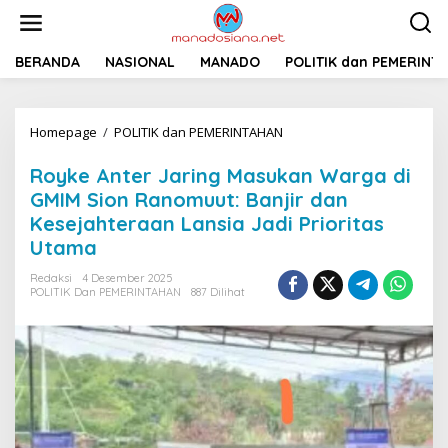
L
e
w
a
BERANDA
NASIONAL
MANADO
POLITIK dan PEMERINT
t
i
k
Homepage
/
POLITIK dan PEMERINTAHAN
R
e
o
k
y
o
Royke Anter Jaring Masukan Warga di
k
n
GMIM Sion Ranomuut: Banjir dan
e
t
Kesejahteraan Lansia Jadi Prioritas
A
e
n
n
Utama
t
e
Redaksi
4 Desember 2025
POLITIK Dan PEMERINTAHAN
887 Dilihat
r
J
a
r
i
n
g
M
a