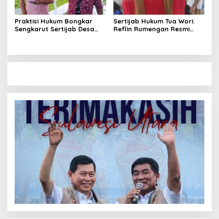
Praktisi Hukum Bongkar
Sertijab Hukum Tua Wori:
Sengkarut Sertijab Desa
Reflin Rumengan Resmi
Wori: Nihil LPJ, Berpotensi
Gantikan Vera Sengke, Ini
Langgar Hukum
Pesan Camat Oktavianus
Wayuntu