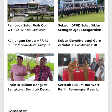
Pemprov Sulut Raih Opini
Sekwan DPRD Sulut Niklas
WTP ke-12 Kali Berturut-
Silangen Ajak Masyarakat
Turut Melalui Sinergi Fiskal
Maknai Hari Lahir Pancasila
yang Sehat dan Akuntabel
sebagai Perekat Persatuan
Kunjungan Ketua MPR ke
Kabar Gembira bagi Guru
Bangsa
Sulut: Momentum Jemput
di Sulut: Rekrutmen P3K
Aspirasi dan Percepatan
Disetop, Kini Dialihkan ke
Pembangunan Desa
Jalur CPNS
Praktisi Hukum Bongkar
Sertijab Hukum Tua Wori:
Sengkarut Sertijab Desa
Reflin Rumengan Resmi
Wori: Nihil LPJ, Berpotensi
Gantikan Vera Sengke, Ini
Langgar Hukum
Pesan Camat Oktavianus
Wayuntu
Komentar