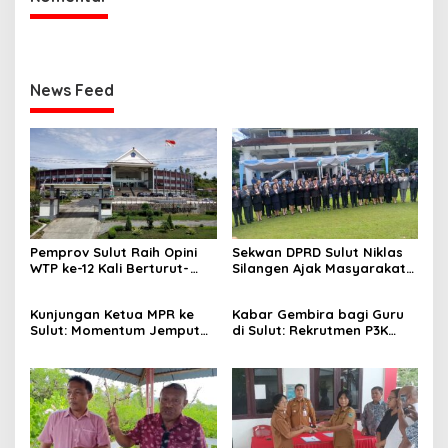
News Feed
Pemprov Sulut Raih Opini
Sekwan DPRD Sulut Niklas
WTP ke-12 Kali Berturut-
Silangen Ajak Masyarakat
Turut Melalui Sinergi Fiskal
Maknai Hari Lahir Pancasila
yang Sehat dan Akuntabel
sebagai Perekat Persatuan
Kunjungan Ketua MPR ke
Kabar Gembira bagi Guru
Bangsa
Sulut: Momentum Jemput
di Sulut: Rekrutmen P3K
Aspirasi dan Percepatan
Disetop, Kini Dialihkan ke
Pembangunan Desa
Jalur CPNS