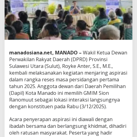
s
u
k
a
n
W
a
r
g
a
manadosiana.net, MANADO –
Wakil Ketua Dewan
d
Perwakilan Rakyat Daerah (DPRD) Provinsi
i
Sulawesi Utara (Sulut), Royke Anter, S.E., M.E.,
G
kembali melaksanakan kegiatan menjaring aspirasi
M
dalam rangka reses masa persidangan pertama
I
M
tahun 2025. Anggota dewan dari Daerah Pemilihan
S
(Dapil) Kota Manado ini memilih GMIM Sion
i
Ranomuut sebagai lokasi interaksi langsungnya
o
dengan konstituen pada Rabu (3/12/2025).
n
R
a
Acara penyerapan aspirasi ini diawali dengan
n
ibadah bersama dan berlangsung khidmat, dihadiri
o
oleh ratusan masyarakat. Peserta yang hadir
m