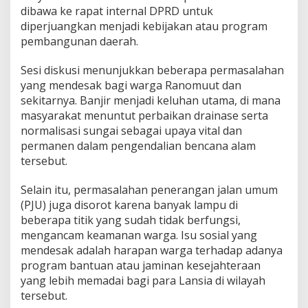
n
dibawa ke rapat internal DPRD untuk
L
diperjuangkan menjadi kebijakan atau program
a
pembangunan daerah.
n
s
Sesi diskusi menunjukkan beberapa permasalahan
i
a
yang mendesak bagi warga Ranomuut dan
J
sekitarnya. Banjir menjadi keluhan utama, di mana
a
masyarakat menuntut perbaikan drainase serta
d
normalisasi sungai sebagai upaya vital dan
i
P
permanen dalam pengendalian bencana alam
r
tersebut.
i
o
Selain itu, permasalahan penerangan jalan umum
r
(PJU) juga disorot karena banyak lampu di
i
t
beberapa titik yang sudah tidak berfungsi,
a
mengancam keamanan warga. Isu sosial yang
s
mendesak adalah harapan warga terhadap adanya
U
program bantuan atau jaminan kesejahteraan
t
yang lebih memadai bagi para Lansia di wilayah
a
m
tersebut.
a