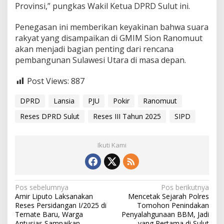
Provinsi,” pungkas Wakil Ketua DPRD Sulut ini.
Penegasan ini memberikan keyakinan bahwa suara
rakyat yang disampaikan di GMIM Sion Ranomuut
akan menjadi bagian penting dari rencana
pembangunan Sulawesi Utara di masa depan.
Post Views:
887
DPRD
Lansia
PJU
Pokir
Ranomuut
Reses DPRD Sulut
Reses III Tahun 2025
SIPD
Ikuti Kami
N
Pos sebelumnya
Pos berikutnya
Amir Liputo Laksanakan
Mencetak Sejarah Polres
a
Reses Persidangan I/2025 di
Tomohon Penindakan
v
Ternate Baru, Warga
Penyalahgunaan BBM, Jadi
Antusias Sampaikan
yang Pertama di Sulut