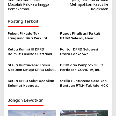
i
Masalah Relokasi hingga
Melimpahkan Kasus ke
Pemakaman
Kejaksaan
g
a
Posting Terkait
s
i
Pakar: Pilkada Tak
Rapat Finalisasi Terkait
p
Langsung Bisa Perkuat
RTRW Selesai, Henry
Kepemimpinan, Asal Parpol
Walukow: Besok di
o
Direformasi
Paripurnakan
Ketua Komisi III DPRD
Kantor DPRD Sulawesi
s
Bolmut: Fasilitas Pertanian
Utara Lockdown
Wajib Disentuh Merata di
Wilayah Lumbung Pangan
Stella Runtuwene: Fraksi
DPRD dan Pemprov Sulut
NasDem Setuju DPRD Sulut
Perdakan COVID-19, Ini
Tetapkan Perda
Sanksi Bagi Pelanggar
Penyandang Disabilitas
Protokol Kesehatan
Ketua DPRD Sulut Ucapkan
Stella Runtuwene Sesalkan
dan Pengendalian Sampah
Selamat Kepada
Bantuan RTLH Tak Ada MCK
Plastik di Sulut
Pemerintah Provinsi Sulut
yang Sudah Meraih WTP
dari BPK RI
Jangan Lewatkan