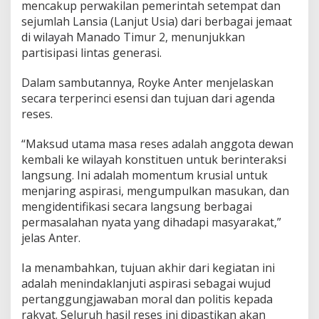
mencakup perwakilan pemerintah setempat dan
u
u
sejumlah Lansia (Lanjut Usia) dari berbagai jemaat
t
di wilayah Manado Timur 2, menunjukkan
:
partisipasi lintas generasi.
B
a
Dalam sambutannya, Royke Anter menjelaskan
n
j
secara terperinci esensi dan tujuan dari agenda
i
reses.
r
d
“Maksud utama masa reses adalah anggota dewan
a
kembali ke wilayah konstituen untuk berinteraksi
n
K
langsung. Ini adalah momentum krusial untuk
e
menjaring aspirasi, mengumpulkan masukan, dan
s
mengidentifikasi secara langsung berbagai
e
permasalahan nyata yang dihadapi masyarakat,”
j
jelas Anter.
a
h
t
Ia menambahkan, tujuan akhir dari kegiatan ini
e
adalah menindaklanjuti aspirasi sebagai wujud
r
pertanggungjawaban moral dan politis kepada
a
rakyat. Seluruh hasil reses ini dipastikan akan
a