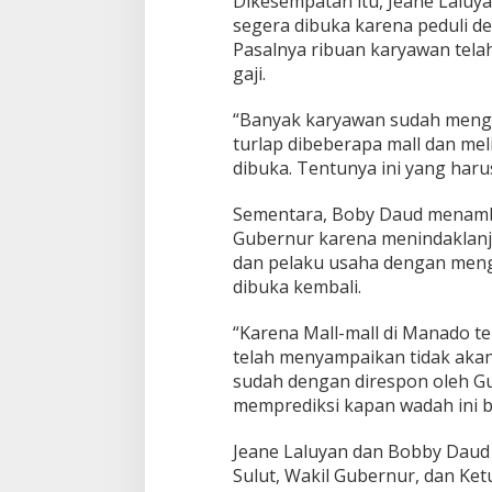
Dikesempatan itu, Jeane Laluya
r
segera dibuka karena peduli de
Pasalnya ribuan karyawan telah
gaji.
“Banyak karyawan sudah menge
turlap dibeberapa mall dan mel
dibuka. Tentunya ini yang haru
Sementara, Boby Daud menamba
Gubernur karena menindaklanju
dan pelaku usaha dengan meng
dibuka kembali.
“Karena Mall-mall di Manado tel
telah menyampaikan tidak akan
sudah dengan direspon oleh G
memprediksi kapan wadah ini be
Jeane Laluyan dan Bobby Dau
Sulut, Wakil Gubernur, dan K