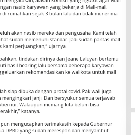
n mengatakan, alasan komisi I yang ngotot agar Mall
ngan nasib karyawan yang bekerja di Mall-mall.
 di rumahkan sejak 3 bulan lalu dan tidak menerima
luh akan nasib mereka dan pengusaha. Kami telah
ihat sudah memenuhi standar. Jadi sudah pantas mall
s kami perjuangkan,” ujarnya.
hkan, tindakan dirinya dan Jeane Laluyan bertemu
ti hasil hearing lalu bersama beberapa karyawan
geluarkan rekomendasikan ke walikota untuk mall
ah siap dibuka dengan protal covid. Pak wali juga
 mengingkari janji. Dan bersyukur semua terjawab
ubernur. Walaupun memang kita belum bisa
rakhir,” katanya.
d pun mengucapkan terimakasih kepada Gubernur
etua DPRD yang sudah merespon dan menyambut