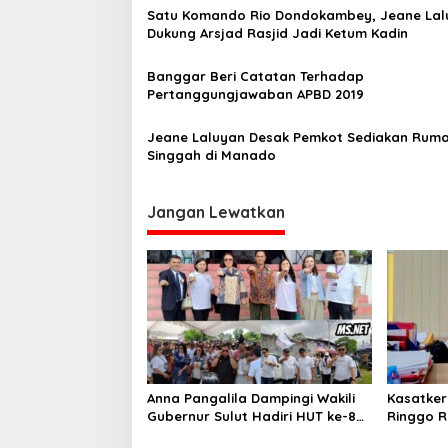
Satu Komando Rio Dondokambey, Jeane Lal
i
Dukung Arsjad Rasjid Jadi Ketum Kadin
p
o
Banggar Beri Catatan Terhadap
Pertanggungjawaban APBD 2019
s
Jeane Laluyan Desak Pemkot Sediakan Rum
Singgah di Manado
Jangan Lewatkan
Anna Pangalila Dampingi Wakili
Kasatker
Gubernur Sulut Hadiri HUT ke-85
Ringgo R
GSJA Se-Sulut–Gorontalo di
Kondisi J