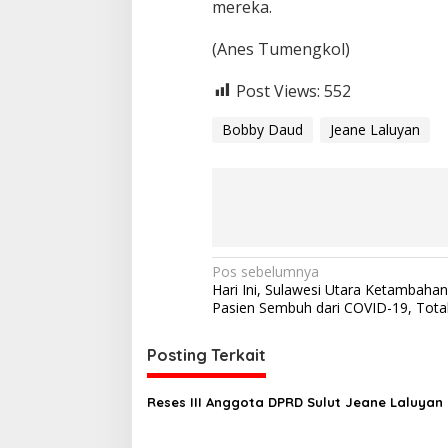
mereka.
(Anes Tumengkol)
Post Views:
552
Bobby Daud
Jeane Laluyan
N
Pos sebelumnya
Hari Ini, Sulawesi Utara Ketambaha
a
Pasien Sembuh dari COVID-19, Tota
v
i
Posting Terkait
g
Reses III Anggota DPRD Sulut Jeane Laluyan
a
s