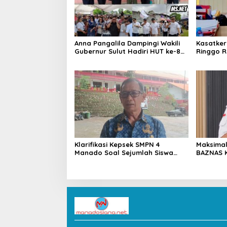
Anna Pangalila Dampingi Wakili
Kasatker
Gubernur Sulut Hadiri HUT ke-85
Ringgo R
GSJA Se-Sulut–Gorontalo di
Kondisi J
Langowan
2026
Klarifikasi Kepsek SMPN 4
Maksimal
Manado Soal Sejumlah Siswa
BAZNAS 
yang Diamankan Polresta
Sambut 
Manado