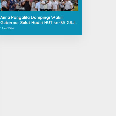
Anna Pangalila Dampingi Wakili
Gubernur Sulut Hadiri HUT ke-85 GSJA
Se-Sulut–Gorontalo di Langowan
1 Mei 2026