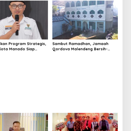
kan Program Strategis,
Sambut Ramadhan, Jamaah
Kota Manado Siap
Qordova Malendeng Bersih-
Ramadan
bersih Masjid dan Lingkungan