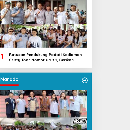
1
Ratusan Pendukung Padati Kediaman
Cristy Toar Nomor Urut 1, Berikan
Dukungan Penuh Kepada Calon Hukum
Tua Walantakan
Manado