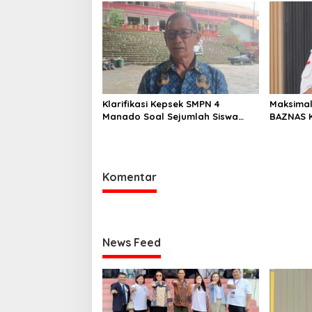
Langowan
2026
Klarifikasi Kepsek SMPN 4
Maksimal
Manado Soal Sejumlah Siswa
BAZNAS 
yang Diamankan Polresta
Sambut 
Manado
Komentar
News Feed