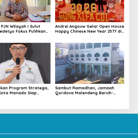
 PJN Wilayah I Sulut
Andrei Angouw Gelar Open House
edetyo Fokus Pulihkan
Happy Chinese New Year 2577 di
alan Jelang Idul Fitri
Manado
kan Program Strategis,
Sambut Ramadhan, Jamaah
Kota Manado Siap
Qordova Malendeng Bersih-
Ramadan
bersih Masjid dan Lingkungan