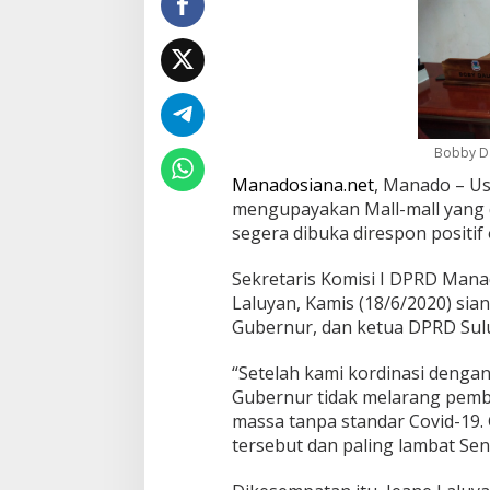
g
e
r
a
D
i
b
Bobby Da
u
k
Manadosiana.net
, Manado – U
a
mengupayakan Mall-mall yang 
D
segera dibuka direspon positif 
i
r
e
Sekretaris Komisi I DPRD Mana
s
Laluyan, Kamis (18/6/2020) sia
p
Gubernur, dan ketua DPRD Sulu
o
n
G
“Setelah kami kordinasi denga
u
Gubernur tidak melarang pemb
b
massa tanpa standar Covid-19.
e
tersebut dan paling lambat Sen
r
n
u