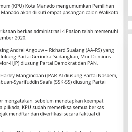
Umum (KPU) Kota Manado mengumumkan Pemilihan
a Manado akan diikuti empat pasangan calon Walikota
riksaan berkas administrasi 4 Paslon telah memenuhi
sember 2020.
ng Andrei Angouw – Richard Sualang (AA-RS) yang
idukung Partai Gerindra. Sedangkan, Mor Dominus
Mor-HJP) diusung Partai Demokrat dan PAN.
Harley Mangindaan (JPAR-AI diusung Partai Nasdem,
buan-Syarifuddin Saafa (SSK-SS) diusung Partai
or mengatakan, sebelum menetapkan keempat
ta pilkada, KPU sudah memeriksa semua berkas
ak mendftar dan diverfikasi secara faktual di