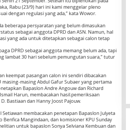
 Senin 21 September. Setelah itu diplenokan pada
ka, Rabu (23/9) hari ini kami menggelar pleno
uai dengan regulasi yang ada,” kata Wowor.
a beberapa persyaratan yang belum dimasukan
rstatus sebagai anggota DPRD dan ASN. Namun, hal
asi yang ada untuk ditetapkan sebagai calon tetap
mbaga DPRD sebagai anggota memang belum ada, tapi
ing lambat 30 hari sebelum pemungutan suara,” tutur
an keempat pasangan calon ini sendiri dibacakan
U masing-masing Abdul Gafur Subaer yang pertama
enetapkan Bapaslon Andre Angouw dan Richard
 Ismail Harun, membacakan hasil.pemeriksaan
D. Bastiaan dan Hanny Joost Pajouw.
 Setiawan membacakan penetapan Bapaslon Julyeta
do Benfica Mangindaan, dan komisioner KPU Sunday
elitian untuk bapaslon Sonya Selviana Kembuan dan