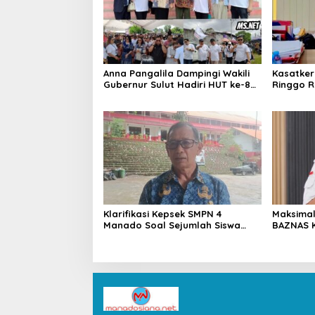
Anna Pangalila Dampingi Wakili
Kasatker
Gubernur Sulut Hadiri HUT ke-85
Ringgo R
GSJA Se-Sulut–Gorontalo di
Kondisi J
Langowan
2026
Klarifikasi Kepsek SMPN 4
Maksimal
Manado Soal Sejumlah Siswa
BAZNAS 
yang Diamankan Polresta
Sambut 
Manado