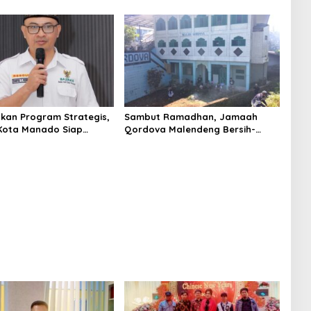
alan Jelang Idul Fitri
Manado
kan Program Strategis,
Sambut Ramadhan, Jamaah
Kota Manado Siap
Qordova Malendeng Bersih-
Ramadan
bersih Masjid dan Lingkungan