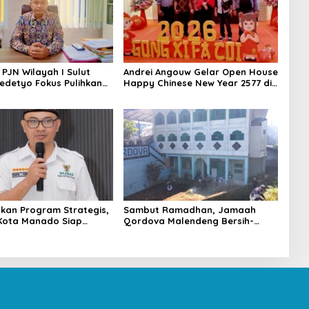
 PJN Wilayah I Sulut
Andrei Angouw Gelar Open House
edetyo Fokus Pulihkan
Happy Chinese New Year 2577 di
alan Jelang Idul Fitri
Manado
kan Program Strategis,
Sambut Ramadhan, Jamaah
Kota Manado Siap
Qordova Malendeng Bersih-
Ramadan
bersih Masjid dan Lingkungan