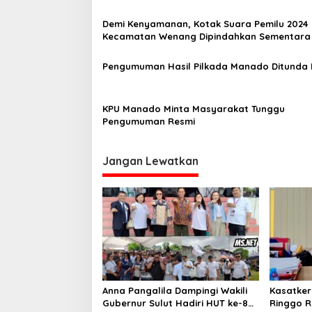
i
Demi Kenyamanan, Kotak Suara Pemilu 2024
p
Kecamatan Wenang Dipindahkan Sementara 
Kantor KPU Sulut
o
Pengumuman Hasil Pilkada Manado Ditunda
s
KPU Manado Minta Masyarakat Tunggu
Pengumuman Resmi
Jangan Lewatkan
Anna Pangalila Dampingi Wakili
Kasatker
Gubernur Sulut Hadiri HUT ke-85
Ringgo R