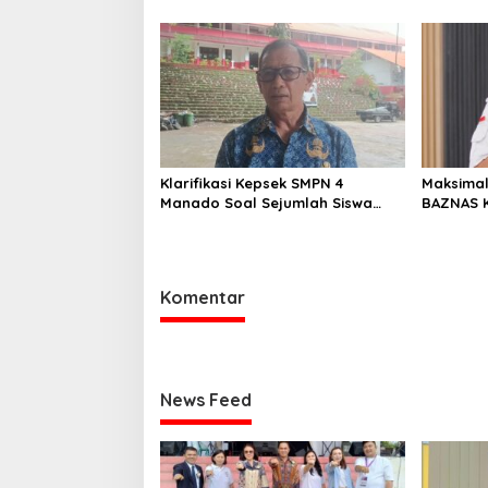
GSJA Se-Sulut–Gorontalo di
Kondisi J
Langowan
2026
Klarifikasi Kepsek SMPN 4
Maksimal
Manado Soal Sejumlah Siswa
BAZNAS 
yang Diamankan Polresta
Sambut 
Manado
Komentar
News Feed