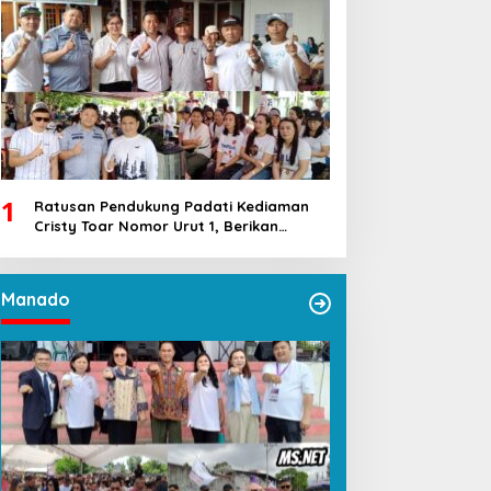
1
Ratusan Pendukung Padati Kediaman
Cristy Toar Nomor Urut 1, Berikan
Dukungan Penuh Kepada Calon Hukum
Tua Walantakan
Manado