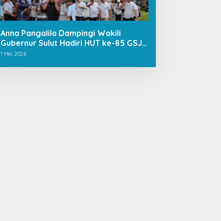
Anna Pangalila Dampingi Wakili
Gubernur Sulut Hadiri HUT ke-85 GSJA
Se-Sulut–Gorontalo di Langowan
1 Mei 2026