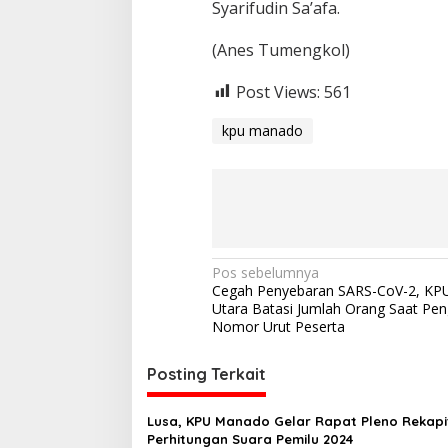
Syarifudin Sa’afa.
(Anes Tumengkol)
Post Views:
561
kpu manado
N
Pos sebelumnya
Cegah Penyebaran SARS-CoV-2, KPU
a
Utara Batasi Jumlah Orang Saat Pe
v
Nomor Urut Peserta
i
Posting Terkait
g
a
Lusa, KPU Manado Gelar Rapat Pleno Rekapi
s
Perhitungan Suara Pemilu 2024