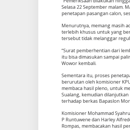
“Pemeriksaan dilakukan hingga
Selasa 22 September malam. Ma
penetapan pasangan calon, ses
Menurutnya, memang masih ad
terlebih khusus untuk yang be
tersebut tidak melanggar regul
“Surat pemberhentian dari le
itu bisa dimasukan sampai pal
Wowor kembali.
Sementara itu, proses penetap
berurutan oleh komisioner KP
membaca hasil pleno, untuk m
Sualang, kemudian dilanjutkan
terhadap berkas Bapaslon Mor 
Komisioner Mohammad Syahrul
P Runtuwene dan Harley Alfre
Rompas, membacakan hasil pen