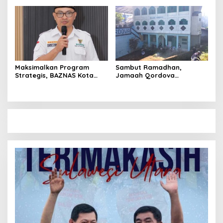
Polresta Manado
Maksimalkan Program
Sambut Ramadhan,
Strategis, BAZNAS Kota
Jamaah Qordova
Manado Siap Sambut
Malendeng Bersih-bersih
Ramadan
Masjid dan Lingkungan