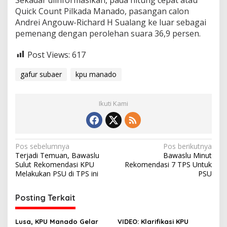
Quick Count Pilkada Manado, pasangan calon
Andrei Angouw-Richard H Sualang ke luar sebagai
pemenang dengan perolehan suara 36,9 persen.
Post Views:
617
gafur subaer
kpu manado
Ikuti Kami
N
Pos sebelumnya
Pos berikutnya
Terjadi Temuan, Bawaslu
Bawaslu Minut
a
Sulut Rekomendasi KPU
Rekomendasi 7 TPS Untuk
v
Melakukan PSU di TPS ini
PSU
i
Posting Terkait
g
a
Lusa, KPU Manado Gelar
VIDEO: Klarifikasi KPU