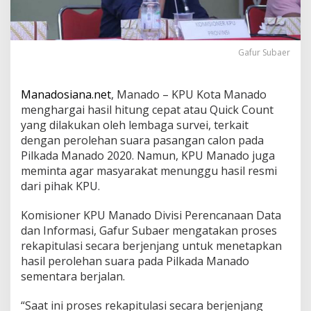
a
r
a
k
Gafur Subaer
a
t
T
Manadosiana.net
, Manado – KPU Kota Manado
u
n
menghargai hasil hitung cepat atau Quick Count
g
yang dilakukan oleh lembaga survei, terkait
g
dengan perolehan suara pasangan calon pada
u
Pilkada Manado 2020. Namun, KPU Manado juga
P
e
meminta agar masyarakat menunggu hasil resmi
n
dari pihak KPU.
g
u
Komisioner KPU Manado Divisi Perencanaan Data
m
dan Informasi, Gafur Subaer mengatakan proses
u
m
rekapitulasi secara berjenjang untuk menetapkan
a
hasil perolehan suara pada Pilkada Manado
n
sementara berjalan.
R
e
“Saat ini proses rekapitulasi secara berjenjang
s