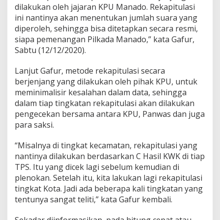
m
dilakukan oleh jajaran KPU Manado. Rekapitulasi
i
ini nantinya akan menentukan jumlah suara yang
diperoleh, sehingga bisa ditetapkan secara resmi,
siapa pemenangan Pilkada Manado,” kata Gafur,
Sabtu (12/12/2020).
Lanjut Gafur, metode rekapitulasi secara
berjenjang yang dilakukan oleh pihak KPU, untuk
meminimalisir kesalahan dalam data, sehingga
dalam tiap tingkatan rekapitulasi akan dilakukan
pengecekan bersama antara KPU, Panwas dan juga
para saksi.
“Misalnya di tingkat kecamatan, rekapitulasi yang
nantinya dilakukan berdasarkan C Hasil KWK di tiap
TPS. Itu yang dicek lagi sebelum kemudian di
plenokan. Setelah itu, kita lakukan lagi rekapitulasi
tingkat Kota. Jadi ada beberapa kali tingkatan yang
tentunya sangat teliti,” kata Gafur kembali.
Sekadar diinformasikan, pada hitung cepat atau