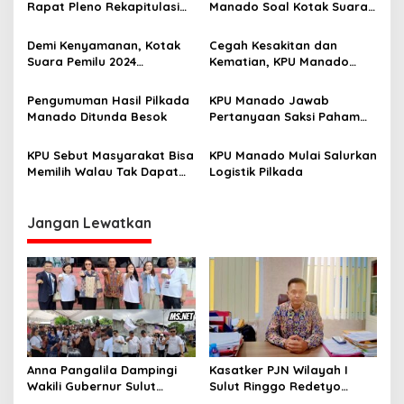
s
Rapat Pleno Rekapitulasi
Manado Soal Kotak Suara
Perhitungan Suara Pemilu
di Graha Gubernuran
i
2024
Demi Kenyamanan, Kotak
Cegah Kesakitan dan
p
Suara Pemilu 2024
Kematian, KPU Manado
Kecamatan Wenang
akan Kondisikan seluruh
o
Dipindahkan Sementara di
KPPS di Pemilu 2024
Pengumuman Hasil Pilkada
KPU Manado Jawab
s
Kantor KPU Sulut
Manado Ditunda Besok
Pertanyaan Saksi Paham
Soal Form A5
KPU Sebut Masyarakat Bisa
KPU Manado Mulai Salurkan
Memilih Walau Tak Dapat
Logistik Pilkada
Surat Undangan
Jangan Lewatkan
Anna Pangalila Dampingi
Kasatker PJN Wilayah I
Wakili Gubernur Sulut
Sulut Ringgo Redetyo
Hadiri HUT ke-85 GSJA Se-
Fokus Pulihkan Kondisi