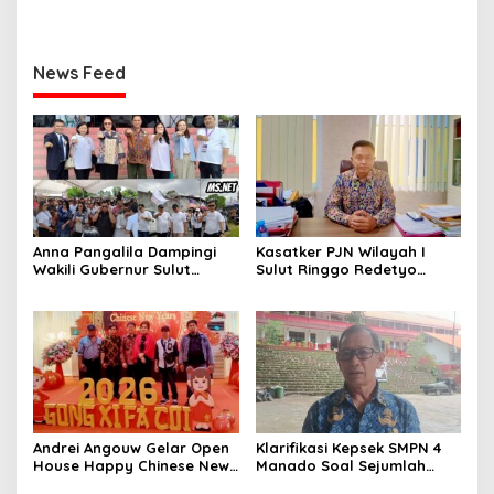
News Feed
Anna Pangalila Dampingi
Kasatker PJN Wilayah I
Wakili Gubernur Sulut
Sulut Ringgo Redetyo
Hadiri HUT ke-85 GSJA Se-
Fokus Pulihkan Kondisi
Sulut–Gorontalo di
Jalan Jelang Idul Fitri 2026
Langowan
Andrei Angouw Gelar Open
Klarifikasi Kepsek SMPN 4
House Happy Chinese New
Manado Soal Sejumlah
Year 2577 di Manado
Siswa yang Diamankan