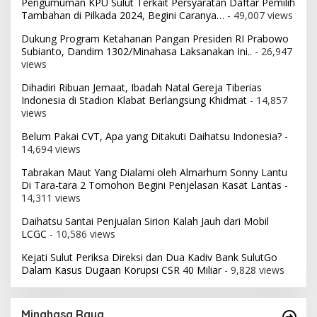
Pengumuman KPU Sulut Terkait Persyaratan Daftar Pemilih
Tambahan di Pilkada 2024, Begini Caranya…
- 49,007 views
Dukung Program Ketahanan Pangan Presiden RI Prabowo
Subianto, Dandim 1302/Minahasa Laksanakan Ini..
- 26,947
views
Dihadiri Ribuan Jemaat, Ibadah Natal Gereja Tiberias
Indonesia di Stadion Klabat Berlangsung Khidmat
- 14,857
views
Belum Pakai CVT, Apa yang Ditakuti Daihatsu Indonesia?
-
14,694 views
Tabrakan Maut Yang Dialami oleh Almarhum Sonny Lantu
Di Tara-tara 2 Tomohon Begini Penjelasan Kasat Lantas
-
14,311 views
Daihatsu Santai Penjualan Sirion Kalah Jauh dari Mobil
LCGC
- 10,586 views
Kejati Sulut Periksa Direksi dan Dua Kadiv Bank SulutGo
Dalam Kasus Dugaan Korupsi CSR 40 Miliar
- 9,828 views
Minahasa Raya