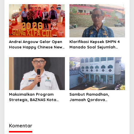
Sulut–Gorontalo di
Jalan Jelang Idul Fitri 2026
Langowan
Andrei Angouw Gelar Open
Klarifikasi Kepsek SMPN 4
House Happy Chinese New
Manado Soal Sejumlah
Year 2577 di Manado
Siswa yang Diamankan
Polresta Manado
Maksimalkan Program
Sambut Ramadhan,
Strategis, BAZNAS Kota
Jamaah Qordova
Manado Siap Sambut
Malendeng Bersih-bersih
Ramadan
Masjid dan Lingkungan
Komentar