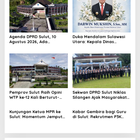
Agenda DPRD Sulut, 10
Duka Mendalam Sulawesi
Agustus 2026, Ada
Utara: Kepala Dinas
Paripurna
Perkebunan Darwin Mukshin
Penandatanganan KUA-
Meninggal Dunia
PPAS 2027 hingga Rapat
Banmus
Pemprov Sulut Raih Opini
Sekwan DPRD Sulut Niklas
WTP ke-12 Kali Berturut-
Silangen Ajak Masyarakat
Turut Melalui Sinergi Fiskal
Maknai Hari Lahir Pancasila
yang Sehat dan Akuntabel
sebagai Perekat Persatuan
Kunjungan Ketua MPR ke
Kabar Gembira bagi Guru
Bangsa
Sulut: Momentum Jemput
di Sulut: Rekrutmen P3K
Aspirasi dan Percepatan
Disetop, Kini Dialihkan ke
Pembangunan Desa
Jalur CPNS