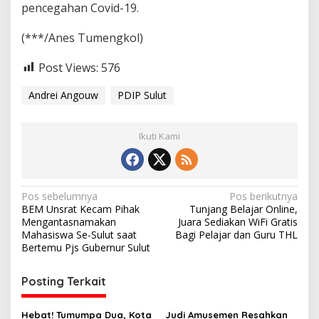
pencegahan Covid-19.
(***/Anes Tumengkol)
Post Views:
576
Andrei Angouw
PDIP Sulut
Ikuti Kami
N
Pos sebelumnya
Pos berikutnya
BEM Unsrat Kecam Pihak
Tunjang Belajar Online,
a
Mengantasnamakan
Juara Sediakan WiFi Gratis
v
Mahasiswa Se-Sulut saat
Bagi Pelajar dan Guru THL
Bertemu Pjs Gubernur Sulut
i
g
Posting Terkait
a
Hebat! Tumumpa Dua, Kota
Judi Amusemen Resahkan