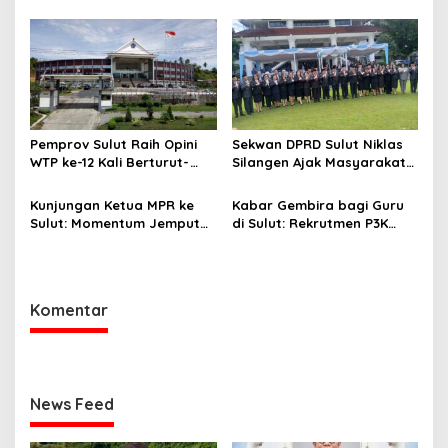
Paripurna
Perkebunan Darwin Mukshin
Penandatanganan KUA-
Meninggal Dunia
PPAS 2027 hingga Rapat
Banmus
Pemprov Sulut Raih Opini
Sekwan DPRD Sulut Niklas
WTP ke-12 Kali Berturut-
Silangen Ajak Masyarakat
Turut Melalui Sinergi Fiskal
Maknai Hari Lahir Pancasila
yang Sehat dan Akuntabel
sebagai Perekat Persatuan
Kunjungan Ketua MPR ke
Kabar Gembira bagi Guru
Bangsa
Sulut: Momentum Jemput
di Sulut: Rekrutmen P3K
Aspirasi dan Percepatan
Disetop, Kini Dialihkan ke
Pembangunan Desa
Jalur CPNS
Komentar
News Feed