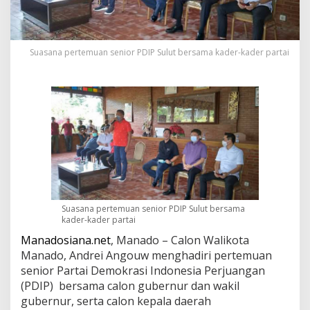
r
-
k
a
Suasana pertemuan senior PDIP Sulut bersama kader-kader partai
d
e
r
,
A
n
d
r
e
i
A
n
g
Suasana pertemuan senior PDIP Sulut bersama
o
kader-kader partai
u
Manadosiana.net
, Manado – Calon Walikota
w
Manado, Andrei Angouw menghadiri pertemuan
A
p
senior Partai Demokrasi Indonesia Perjuangan
r
(PDIP) bersama calon gubernur dan wakil
e
gubernur, serta calon kepala daerah
s