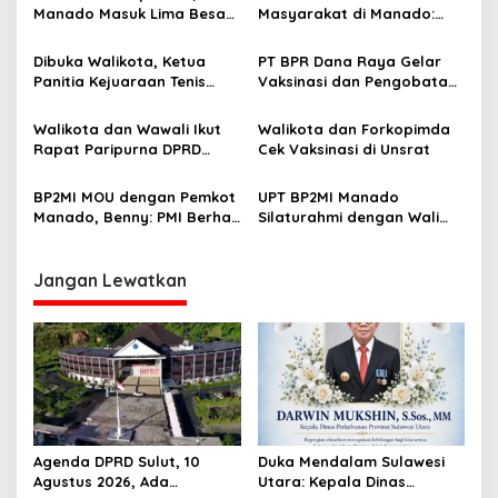
s
Manado Masuk Lima Besar
Masyarakat di Manado:
i
Lomba Kelurahan Nasional
Kapolda dan Wali Kota
p
Diminta Berantas
Dibuka Walikota, Ketua
PT BPR Dana Raya Gelar
Panitia Kejuaraan Tenis
Vaksinasi dan Pengobatan
o
Meja se-Sulut Ucapkan
Gratis
s
Selamat Bertanding
Walikota dan Wawali Ikut
Walikota dan Forkopimda
Rapat Paripurna DPRD
Cek Vaksinasi di Unsrat
Manado Dengarkan Pidato
Presiden
BP2MI MOU dengan Pemkot
UPT BP2MI Manado
Manado, Benny: PMI Berhak
Silaturahmi dengan Wali
Diperlakukan Warga
Kota Manado Andrei
Negara VVIP
Angouw, Bahas Peluang
Kerja Luar Negeri
Jangan Lewatkan
Agenda DPRD Sulut, 10
Duka Mendalam Sulawesi
Agustus 2026, Ada
Utara: Kepala Dinas