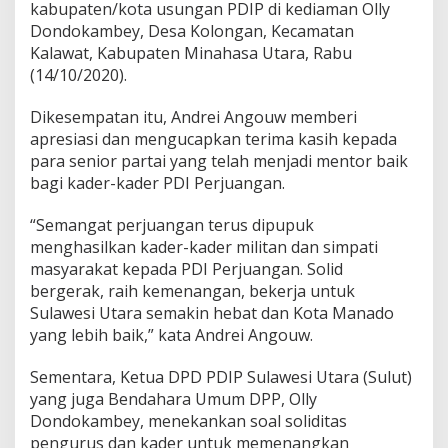
kabupaten/kota usungan PDIP di kediaman Olly
i
a
Dondokambey, Desa Kolongan, Kecamatan
s
Kalawat, Kabupaten Minahasa Utara, Rabu
i
(14/10/2020).
S
e
Dikesempatan itu, Andrei Angouw memberi
n
i
apresiasi dan mengucapkan terima kasih kepada
o
para senior partai yang telah menjadi mentor baik
r
bagi kader-kader PDI Perjuangan.
P
D
“Semangat perjuangan terus dipupuk
I
P
menghasilkan kader-kader militan dan simpati
masyarakat kepada PDI Perjuangan. Solid
bergerak, raih kemenangan, bekerja untuk
Sulawesi Utara semakin hebat dan Kota Manado
yang lebih baik,” kata Andrei Angouw.
Sementara, Ketua DPD PDIP Sulawesi Utara (Sulut)
yang juga Bendahara Umum DPP, Olly
Dondokambey, menekankan soal soliditas
pengurus dan kader untuk memenangkan