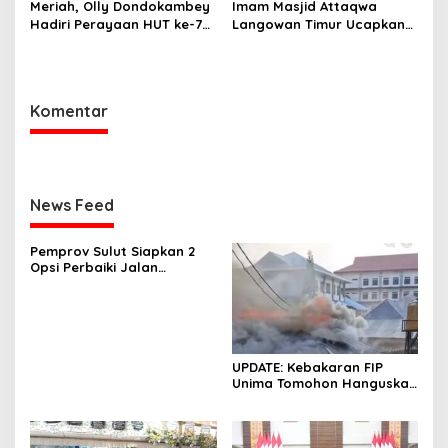
Meriah, Olly Dondokambey
Imam Masjid Attaqwa
Hadiri Perayaan HUT ke-7
Langowan Timur Ucapkan
GMIM PNIEL Leleko di
Terima Kasih Bupati RD-
Remboken
Vasung Atas Bantuan
Hewan Kurban
Komentar
News Feed
Pemprov Sulut Siapkan 2
Opsi Perbaiki Jalan
Salibabu Talaud: Lewat
APBD atau PSN
UPDATE: Kebakaran FIP
Unima Tomohon Hanguskan
6 Bilik Ruangan dari 3
Gedung