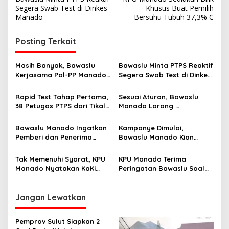
a
Segera Swab Test di Dinkes
Khusus Buat Pemilih
v
Manado
Bersuhu Tubuh 37,3% C
i
Posting Terkait
g
a
Masih Banyak, Bawaslu
Bawaslu Minta PTPS Reaktif
s
Kerjasama Pol-PP Manado
Segera Swab Test di Dinkes
Kembali Bersihkan APK
Manado
i
Caleg yang Langgar
Rapid Test Tahap Pertama,
Sesuai Aturan, Bawaslu
p
Aturan
38 Petugas PTPS dari Tikala
Manado Larang
dan Malalayang Reaktif
Pemasangan Iklan
o
Kampanye di Media
Bawaslu Manado Ingatkan
Kampanye Dimulai,
s
Pemberi dan Penerima
Bawaslu Manado Kian
Politik Uang Dapat
Perhatikan Kegiatan Paslon
Dipidana
Tak Memenuhi Syarat, KPU
KPU Manado Terima
Manado Nyatakan KaKi
Peringatan Bawaslu Soal
Gugur
Batas Waktu Cek Perbaikan
Dukungan Kaki
Jangan Lewatkan
Pemprov Sulut Siapkan 2