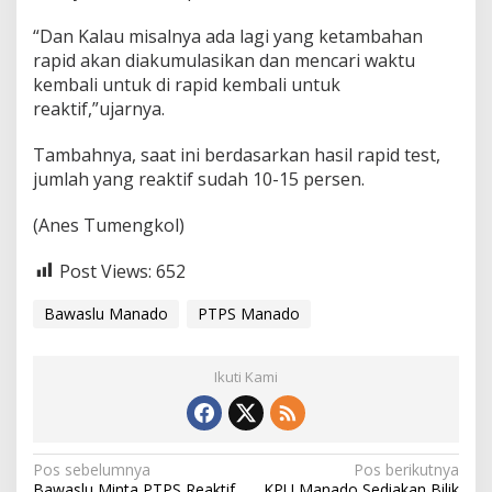
“Dan Kalau misalnya ada lagi yang ketambahan
rapid akan diakumulasikan dan mencari waktu
kembali untuk di rapid kembali untuk
reaktif,”ujarnya.
Tambahnya, saat ini berdasarkan hasil rapid test,
jumlah yang reaktif sudah 10-15 persen.
(Anes Tumengkol)
Post Views:
652
Bawaslu Manado
PTPS Manado
Ikuti Kami
N
Pos sebelumnya
Pos berikutnya
Bawaslu Minta PTPS Reaktif
KPU Manado Sediakan Bilik