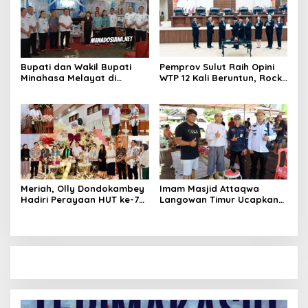
Bupati dan Wakil Bupati
Pemprov Sulut Raih Opini
Minahasa Melayat di
WTP 12 Kali Beruntun, Rocky
Rumah Duka Alm. Dr. Ir.
Wowor: Bukti Kinerja Nyata
Pankie Pangemanan di
Remboken
Meriah, Olly Dondokambey
Imam Masjid Attaqwa
Hadiri Perayaan HUT ke-7
Langowan Timur Ucapkan
GMIM PNIEL Leleko di
Terima Kasih Bupati RD-
Remboken
Vasung Atas Bantuan
Hewan Kurban