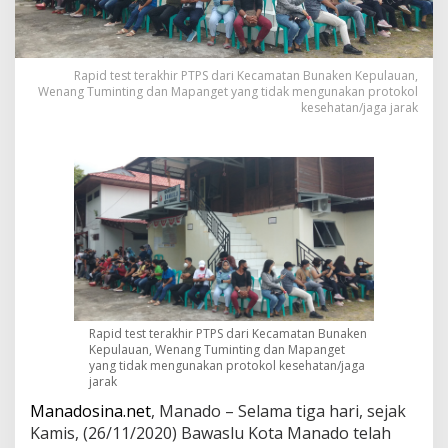
o
B
e
l
Rapid test terakhir PTPS dari Kecamatan Bunaken Kepulauan,
u
Wenang Tuminting dan Mapanget yang tidak mengunakan protokol
m
kesehatan/jaga jarak
D
i
r
a
p
i
d
T
e
s
t
Rapid test terakhir PTPS dari Kecamatan Bunaken
Kepulauan, Wenang Tuminting dan Mapanget
yang tidak mengunakan protokol kesehatan/jaga
jarak
Manadosina.net
, Manado – Selama tiga hari, sejak
Kamis, (26/11/2020) Bawaslu Kota Manado telah