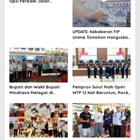
Opsi Perbaiki Jalan
Salibabu Talaud: Lewat
APBD atau PSN
UPDATE: Kebakaran FIP
Unima Tomohon Hanguskan
6 Bilik Ruangan dari 3
Gedung
Bupati dan Wakil Bupati
Pemprov Sulut Raih Opini
Minahasa Melayat di
WTP 12 Kali Beruntun, Rocky
Rumah Duka Alm. Dr. Ir.
Wowor: Bukti Kinerja Nyata
Pankie Pangemanan di
Remboken