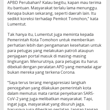
APBD Perubahan? Kalau begitu, kapan mau terima
m
itu bantuan. Masyarakat terlalu lama menunggu.
p
a
Kenapa bukan sekarang, seperti daerah lain. Itu
k
sedikit koreksi terhadap Pemkot Tomohon,” kata
C
Lumentut.
o
r
Tak hanya itu, Lumentut juga meminta kepada
o
n
Pemerintah Kota Tomohon untuk memberikan
a
perhatian lebih dan pengamanan kesehatan untuk
para petugas yang melakukan patroli ataupun
penjagaan portal masuk di masing-masing
lingkungan. Menurutnya, para petugas itu harus
dibekali dengan peralatan APD yang memadai agar
bukan mereka yang terkena Corona.
“Saya terus terang mengapresiasi langkah
pencegahan yang dilakukan pemerintah kota
dalam memutus mata rantai penyebaran SARS-
CoV-2 yang juga melibatkan masyarakat. Tapi,
ingat juga, masyarakat yang disuruh jaga,
harusnya juga diberikan perlatan. Jangan tangan