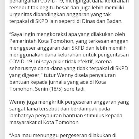
penanganan COVID-19, mengingat dana kelurahan
e
tersebut tak begitu besar dan juga lebih memiliki
r
urgenitas dibandingkan anggaran yang tak
i
B
terpakai di SKPD lain seperti di Dinas dan Badan.
a
n
“Saya ingin mengkoreksi apa yang dilakukan oleh
t
Pemerintah Kota Tomohon, yang terkesan enggan
u
menggeser anggaran dari SKPD dan lebih memilih
a
n
menggunakan dana kelurahan untuk pengentasan
M
COVID-19. Ini saya pikir tidak efektif, karena
a
seharusnya dana-dana yang tidak terpakai di SKPD
s
yang digeser,” tutur Wenny disela penyaluran
y
bantuan kepada jurnalis yang ada di Kota
a
r
Tomohon, Senin (18/5) sore tadi.
a
k
Wenny juga mengkritik pergeseran anggaran yang
a
sangat lama tersebut dan berdampak pada
t
lambatnya penyaluran bantuan stimulus kepada
T
e
masyarakat di Kota Tomohon.
r
d
“Apa mau menunggu pergeseran dilakukan di
a