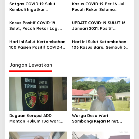
i
Warga
COVID-19 Meski Sudah PPKM
Satgas COVID-19 Sulut
Kasus COVID-19 Per 16 Juli
p
Level 2
Kembali Ingatkan
Pecah Rekor Selama
Masyarakat Patuhi Prokes,
Pandemi, Ini Penjelasan
o
Kasus Corona Kembali
Satgas
Kasus Positif COVID-19
UPDATE COVID-19 SULUT 16
s
Pecah Rekor
Sulut, Pecah Rekor Lagi,
Januari 2021: Positif
Bertambah 242 Kasus Baru
Bertambah 173, Sembuh 82
Meninggal 6
Hari Ini Sulut Kertambahan
Hari Ini Sulut Ketambahan
100 Pasien Positif COVID-19,
106 Kasus Baru, Sembuh 38,
Terbanyak dari Tomohon,
Meninggal 0
Mitra dan Manado
Jangan Lewatkan
Dugaan Korupsi ADD
Warga Desa Wori
Mantan Hukum Tua Wori:
Sambangi Kejari Minut,
Polresta Manado Tunggu
Pertanyakan Kelanjutan
Hasil Audit Inspektorat
Laporan Dugaan Korupsi
Dana Desa