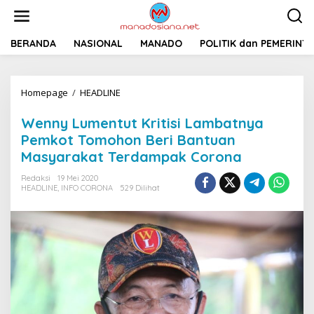
L
e
w
a
BERANDA
NASIONAL
MANADO
POLITIK dan PEMERINT
t
i
k
Homepage
/
HEADLINE
W
e
e
k
n
o
Wenny Lumentut Kritisi Lambatnya
n
n
Pemkot Tomohon Beri Bantuan
y
t
Masyarakat Terdampak Corona
L
e
u
n
Redaksi
19 Mei 2020
m
HEADLINE
,
INFO CORONA
529 Dilihat
e
n
t
u
t
K
r
i
t
i