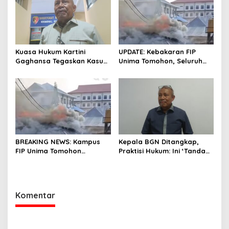
Kuasa Hukum Kartini
UPDATE: Kebakaran FIP
Gaghansa Tegaskan Kasus
Unima Tomohon, Seluruh
Harus Lanjut: Kami Sudah
Laboratorium Ludes
Buktikan Dua Alat Bukti Sah
Terbakar
BREAKING NEWS: Kampus
Kepala BGN Ditangkap,
FIP Unima Tomohon
Praktisi Hukum: Ini ‘Tanda
Terbakar
Awas’ dari Presiden untuk
Semua Pejabat
Komentar