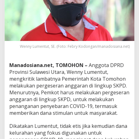
s
i
L
a
m
b
a
t
Wenny Lumentut, SE. (Foto: Febry Kodongan/manadosiana.net)
n
y
a
P
Manadosiana.net, TOMOHON –
Anggota DPRD
e
Provinsi Sulawesi Utara, Wenny Lumentut,
m
mengkritik lambatnya Pemerintah Kota Tomohon
k
melakukan pergeseran anggaran di lingkup SKPD.
o
Menurutnya, Pemkot harus melakukan pergeseran
t
T
anggaran di lingkup SKPD, untuk melakukan
o
penanganan penyebaran COVID-19, termasuk
m
memberikan dana stimulan untuk masyarakat.
o
h
Dikatakan Lumentut, tidak etis jika kemudian dana
o
n
kelurahan yang fokus digunakan untuk
B