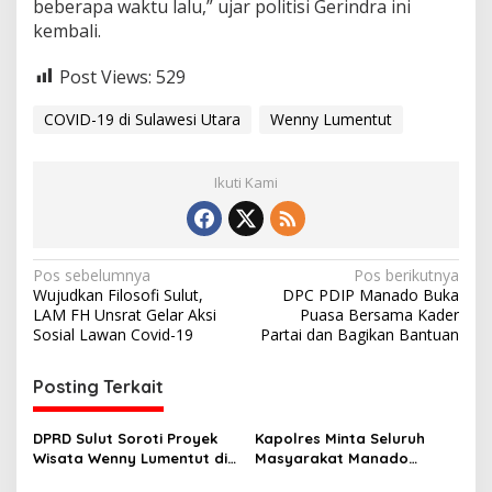
beberapa waktu lalu,” ujar politisi Gerindra ini
kembali.
Post Views:
529
COVID-19 di Sulawesi Utara
Wenny Lumentut
Ikuti Kami
N
Pos sebelumnya
Pos berikutnya
Wujudkan Filosofi Sulut,
DPC PDIP Manado Buka
a
LAM FH Unsrat Gelar Aksi
Puasa Bersama Kader
v
Sosial Lawan Covid-19
Partai dan Bagikan Bantuan
i
Posting Terkait
g
a
DPRD Sulut Soroti Proyek
Kapolres Minta Seluruh
s
Wisata Wenny Lumentut di
Masyarakat Manado
Minahasa yang Dikeluhkan
Jangan Lengah Hadapi