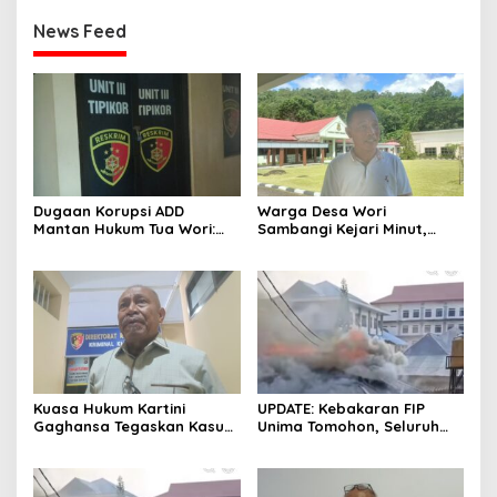
News Feed
Dugaan Korupsi ADD
Warga Desa Wori
Mantan Hukum Tua Wori:
Sambangi Kejari Minut,
Polresta Manado Tunggu
Pertanyakan Kelanjutan
Hasil Audit Inspektorat
Laporan Dugaan Korupsi
Dana Desa
Kuasa Hukum Kartini
UPDATE: Kebakaran FIP
Gaghansa Tegaskan Kasus
Unima Tomohon, Seluruh
Harus Lanjut: Kami Sudah
Laboratorium Ludes
Buktikan Dua Alat Bukti Sah
Terbakar