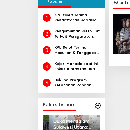
Populer
ingga Rapat
Wisata
KPU Minut Terima
1
Pendaftaran Bapaslon
Joune Ganda dan Kevin
Lotulung
Pengumuman KPU Sulut
2
Terkait Persyaratan
Daftar Pemilih
Tambahan di Pilkada
KPU Sulut Terima
3
2024, Begini Caranya…
Masukan & Tanggapan
Masyarakat Calon
Gubernur dan Wakil
Kejari Manado saat ini
4
Gubernur Sulut Tahun
Fokus Tuntaskan Dua
2024
Perkara Dugaan
Korupsi di DLH dan
Dukung Program
5
Dinsos
Ketahanan Pangan
Presiden RI Prabowo
Subianto, Dandim
1302/Minahasa
Politik Terbaru
Laksanakan Ini..
da DPRD Sulut,
Duka Mendalam
Pemprov Su
gustus 2026, Ada
Sulawesi Utara:
Opini WTP k