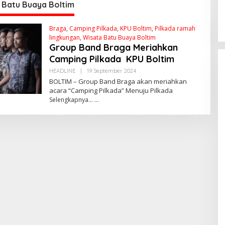
C
 Batu Buaya Boltim
W
Braga
,
Camping Pilkada
,
KPU Boltim
,
Pilkada ramah
lingkungan
,
Wisata Batu Buaya Boltim
Group Band Braga Meriahkan
Camping Pilkada KPU Boltim
HEADLINE
|
19 September 2024
O
L
BOLTIM – Group Band Braga akan meriahkan
E
acara “Camping Pilkada” Menuju Pilkada
H
Selengkapnya…
R
E
D
A
K
S
I
Kunjungan Ketua
ke Sulut: Momen
Jemput Aspirasi 
Di POLITIK Dan
PEMERINTAHAN
|
24 Mei
Percepatan
Pembangunan De
lut Raih
Sekwan DPRD Sulut
e-12 Kali
Niklas Silangen Ajak