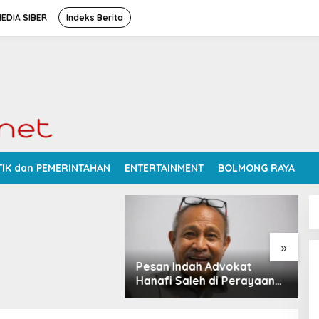
EDIA SIBER
Indeks Berita
v Sulut Siapkan 2
TIK dan PEMERINTAHAN
ENTERTAINMENT
BOLMONG RAYA
rbaiki Jalan
bu Talaud: Lewat
tau PSN
»
Pesan Indah Advokat
R
Hanafi Saleh di Perayaan
K
Thanksgiving Minahasa
N
2026
D