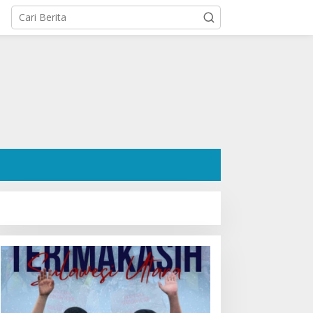
atusan Pendukung Padati
Agenda DPRD Sulut, 10
ediaman Cristy Toar
Agustus 2026, Ada
omor Urut 1, Berikan
Paripurna
ukungan Penuh Kepada
Penandatanganan KUA-