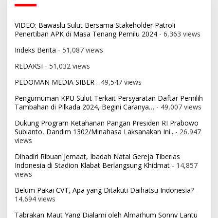
VIDEO: Bawaslu Sulut Bersama Stakeholder Patroli
Penertiban APK di Masa Tenang Pemilu 2024
- 6,363 views
Indeks Berita
- 51,087 views
REDAKSI
- 51,032 views
PEDOMAN MEDIA SIBER
- 49,547 views
Pengumuman KPU Sulut Terkait Persyaratan Daftar Pemilih
Tambahan di Pilkada 2024, Begini Caranya…
- 49,007 views
Dukung Program Ketahanan Pangan Presiden RI Prabowo
Subianto, Dandim 1302/Minahasa Laksanakan Ini..
- 26,947
views
Dihadiri Ribuan Jemaat, Ibadah Natal Gereja Tiberias
Indonesia di Stadion Klabat Berlangsung Khidmat
- 14,857
views
Belum Pakai CVT, Apa yang Ditakuti Daihatsu Indonesia?
-
14,694 views
Tabrakan Maut Yang Dialami oleh Almarhum Sonny Lantu