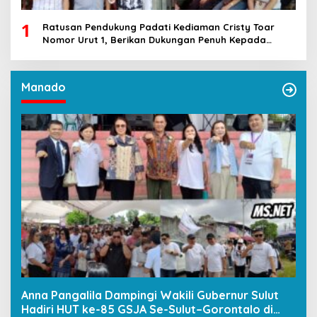
1
Ratusan Pendukung Padati Kediaman Cristy Toar
Nomor Urut 1, Berikan Dukungan Penuh Kepada
Calon Hukum Tua Walantakan
Manado
Anna Pangalila Dampingi Wakili Gubernur Sulut
Hadiri HUT ke-85 GSJA Se-Sulut–Gorontalo di