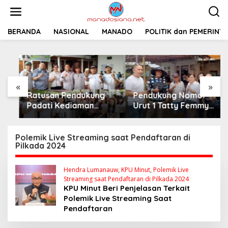
L
e
w
a
BERANDA
NASIONAL
MANADO
POLITIK dan PEMERINT
t
i
k
e
k
«
»
o
Ratusan Pendukung
Pendukung Nomor
n
t
Padati Kediaman
Urut 1 Tatty Femmy
e
Cristy Toar Nomor
Pangkey Berikan
n
Urut 1, Berikan
Dukungan Penuh Saat
Dukungan Penuh
Pemaparan Visi dan
Polemik Live Streaming saat Pendaftaran di
Pilkada 2024
Kepada Calon Hukum
Misi di Desa Waleure
Tua Walantakan
Hendra Lumanauw
,
KPU Minut
,
Polemik Live
Streaming saat Pendaftaran di Pilkada 2024
KPU Minut Beri Penjelasan Terkait
Polemik Live Streaming Saat
Pendaftaran