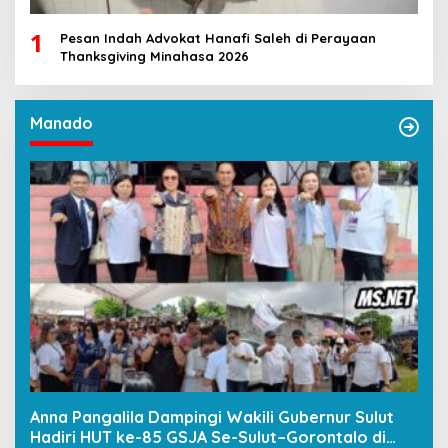
1
Pesan Indah Advokat Hanafi Saleh di Perayaan
Thanksgiving Minahasa 2026
Manado
Anna Pangalila Dampingi Wakili Gubernur Sulut
Hadiri HUT ke-85 GSJA Se-Sulut–Gorontalo di