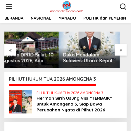
L
e
w
a
BERANDA
NASIONAL
MANADO
Pemprov Sulut
POLITIK dan PEMERINT
t
Siapkan 2 Opsi
i
Perbaiki Jalan
k
Salibabu Talaud: Lewat
e
APBD atau PSN
k
«
»
o
Duka Mendalam
n
t
Sulawesi Utara: Kepala
e
Dinas Perkebunan
n
Darwin Mukshin
Meninggal Dunia
PILHUT HUKUM TUA 2026 AMONGENA 3
PILHUT HUKUM TUA 2026 AMONGENA 3
Herman Sirih Usung Visi “TERBAIK”
untuk Amongena 3, Siap Bawa
Perubahan Nyata di Pilhut 2026