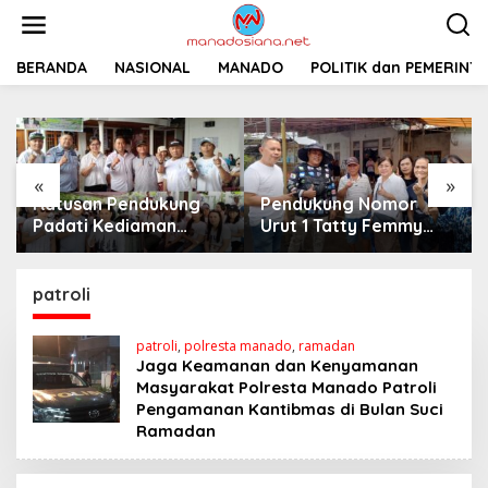
L
e
w
a
BERANDA
NASIONAL
MANADO
POLITIK dan PEMERINT
t
i
k
e
k
«
»
o
Ratusan Pendukung
Pendukung Nomor
n
t
Padati Kediaman
Urut 1 Tatty Femmy
e
Cristy Toar Nomor
Pangkey Berikan
n
Urut 1, Berikan
Dukungan Penuh Saat
Dukungan Penuh
Pemaparan Visi dan
patroli
Kepada Calon Hukum
Misi di Desa Waleure
Tua Walantakan
patroli
,
polresta manado
,
ramadan
Jaga Keamanan dan Kenyamanan
Masyarakat Polresta Manado Patroli
Pengamanan Kantibmas di Bulan Suci
Ramadan