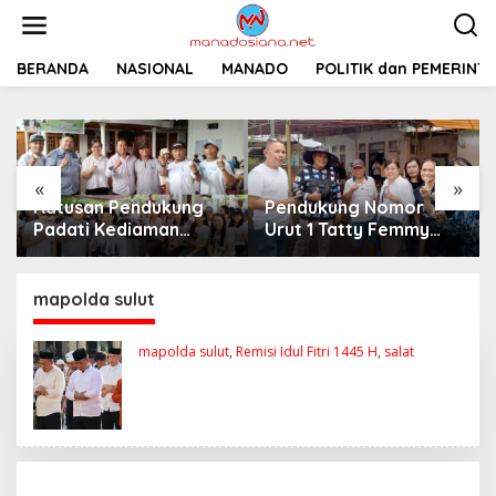
L
e
w
a
BERANDA
NASIONAL
MANADO
POLITIK dan PEMERINT
t
i
k
e
k
«
»
o
Pendukung Nomor
Tatty Femmy Pangkey
n
t
Urut 1 Tatty Femmy
dan Irma Asla
e
Pangkey Berikan
Paparkan Visi Misi
n
Dukungan Penuh Saat
dalam Kampanye
Pemaparan Visi dan
Pemaparan di Balai
mapolda sulut
Misi di Desa Waleure
Desa Waleure
mapolda sulut
,
Remisi Idul Fitri 1445 H
,
salat