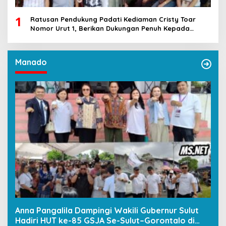
1
Ratusan Pendukung Padati Kediaman Cristy Toar
Nomor Urut 1, Berikan Dukungan Penuh Kepada
Calon Hukum Tua Walantakan
Manado
Anna Pangalila Dampingi Wakili Gubernur Sulut
Hadiri HUT ke-85 GSJA Se-Sulut–Gorontalo di