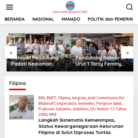
L
e
w
a
BERANDA
NASIONAL
MANADO
POLITIK dan PEMERINT
t
i
k
e
k
«
»
o
Ratusan Pendukung
Pendukung Nomor
n
t
Padati Kediaman
Urut 1 Tatty Femmy
e
Cristy Toar Nomor
Pangkey Berikan
n
Urut 1, Berikan
Dukungan Penuh Saat
Dukungan Penuh
Pemaparan Visi dan
Filipina
Kepada Calon Hukum
Misi di Desa Waleure
Tua Walantakan
BIN
,
BNPT
,
Filipina
,
Imigrasi
,
Joint Commission for
Bilateral Cooperation
,
kemenko
,
Pemprov Sulut
,
Prabowo Subianto
,
statelees
,
UU Nomor 12 Tahun
2006
,
WNI
Langkah Sistematis Kemenimpas,
Status Kewarganegaraan Keturunan
Filipina di Sulut Diproses Tuntas