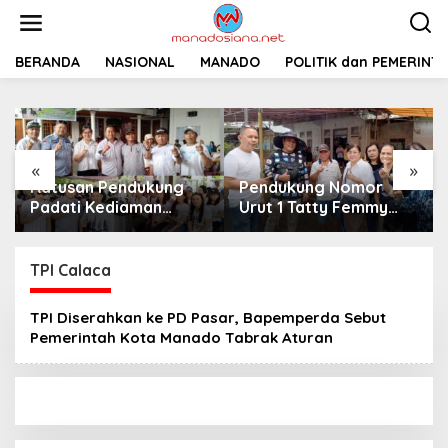
L
e
w
a
BERANDA
NASIONAL
MANADO
POLITIK dan PEMERINT
t
i
k
e
k
«
»
o
Pendukung Nomor
Tatty Femmy Pangkey
n
t
Urut 1 Tatty Femmy
dan Irma Asla
e
Pangkey Berikan
Paparkan Visi Misi
n
Dukungan Penuh Saat
dalam Kampanye
Pemaparan Visi dan
Pemaparan di Balai
TPI Calaca
Misi di Desa Waleure
Desa Waleure
TPI Diserahkan ke PD Pasar, Bapemperda Sebut
Pemerintah Kota Manado Tabrak Aturan