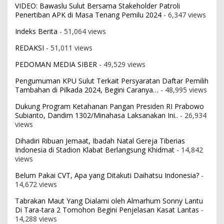
VIDEO: Bawaslu Sulut Bersama Stakeholder Patroli
Penertiban APK di Masa Tenang Pemilu 2024
- 6,347 views
Indeks Berita
- 51,064 views
REDAKSI
- 51,011 views
PEDOMAN MEDIA SIBER
- 49,529 views
Pengumuman KPU Sulut Terkait Persyaratan Daftar Pemilih
Tambahan di Pilkada 2024, Begini Caranya…
- 48,995 views
Dukung Program Ketahanan Pangan Presiden RI Prabowo
Subianto, Dandim 1302/Minahasa Laksanakan Ini..
- 26,934
views
Dihadiri Ribuan Jemaat, Ibadah Natal Gereja Tiberias
Indonesia di Stadion Klabat Berlangsung Khidmat
- 14,842
views
Belum Pakai CVT, Apa yang Ditakuti Daihatsu Indonesia?
-
14,672 views
Tabrakan Maut Yang Dialami oleh Almarhum Sonny Lantu
Di Tara-tara 2 Tomohon Begini Penjelasan Kasat Lantas
-
14,288 views