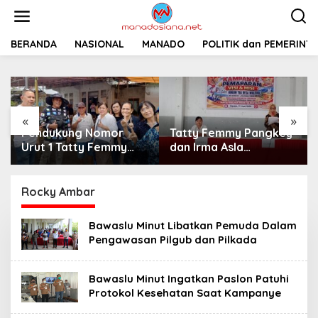
L
e
w
a
BERANDA
NASIONAL
MANADO
POLITIK dan PEMERINT
t
i
k
e
k
«
»
o
Pendukung Nomor
Tatty Femmy Pangkey
n
t
Urut 1 Tatty Femmy
dan Irma Asla
e
Pangkey Berikan
Paparkan Visi Misi
n
Dukungan Penuh Saat
dalam Kampanye
Pemaparan Visi dan
Pemaparan di Balai
Rocky Ambar
Misi di Desa Waleure
Desa Waleure
Bawaslu Minut Libatkan Pemuda Dalam
Pengawasan Pilgub dan Pilkada
Bawaslu Minut Ingatkan Paslon Patuhi
Protokol Kesehatan Saat Kampanye