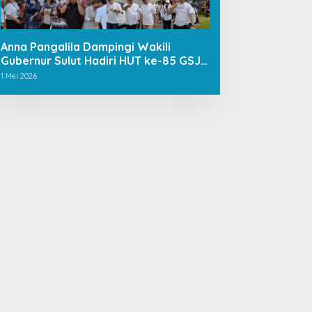
Anna Pangalila Dampingi Wakili
Gubernur Sulut Hadiri HUT ke-85 GSJA
Se-Sulut–Gorontalo di Langowan
1 Mei 2026