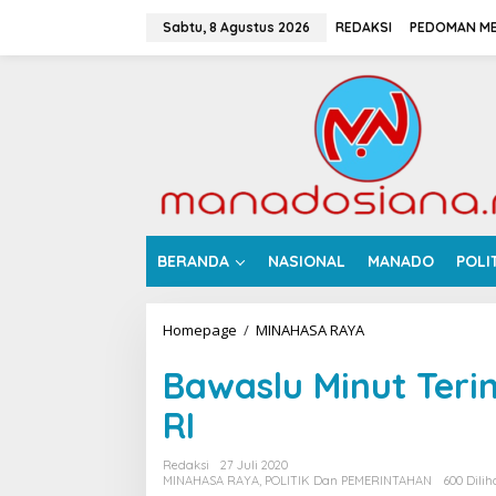
L
e
Sabtu, 8 Agustus 2026
REDAKSI
PEDOMAN ME
w
a
t
i
k
e
k
o
n
t
e
BERANDA
NASIONAL
MANADO
POLI
n
Homepage
/
MINAHASA RAYA
B
a
w
Bawaslu Minut Teri
a
s
RI
l
u
Redaksi
27 Juli 2020
M
MINAHASA RAYA
,
POLITIK Dan PEMERINTAHAN
600 Dilih
i