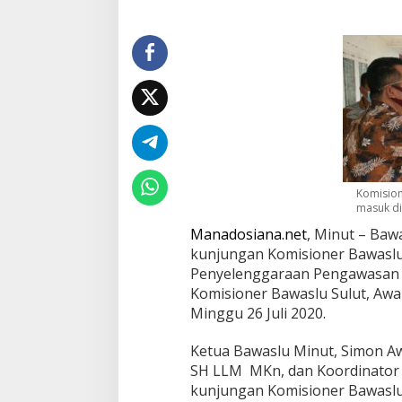
n
e
r
R
I
Komision
masuk di
Manadosiana.net
, Minut – Ba
kunjungan Komisioner Bawaslu
Penyelenggaraan Pengawasan P
Komisioner Bawaslu Sulut, Awa
Minggu 26 Juli 2020.
Ketua Bawaslu Minut, Simon A
SH LLM MKn, dan Koordinator s
kunjungan Komisioner Bawasl