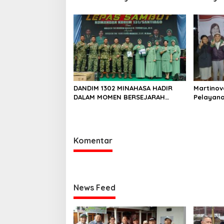
Urut 1, Berikan Dukungan Penuh
Dukunga
Kepada Calon Hukum Tua
Pemapara
Walantakan
Waleure
DANDIM 1302 MINAHASA HADIR
Martino
DALAM MOMEN BERSEJARAH
Pelayana
PERGANTIAN DANREM 131
Mewujud
SANTAIGO
yang Ama
Sejahter
Komentar
News Feed