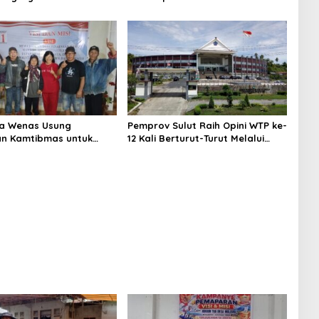
n Penuh Saat
Kampanye Pemaparan di Balai
n Visi dan Misi di Desa
Desa Waleure
va Wenas Usung
Pemprov Sulut Raih Opini WTP ke-
n Kamtibmas untuk
12 Kali Berturut-Turut Melalui
kan Desa Pinaesaan
Sinergi Fiskal yang Sehat dan
n, Damai, dan
Akuntabel
a