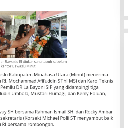
er Bawaslu RI diukur suhu tubuh sebelum
 kantor Bawaslu Minut
waslu Kabupaten Minahasa Utara (Minut) menerima
 RI, Mochammad Afifuddin SThI MSi dan Karo Teknis
emilu DR La Bayoni SIP yang didampingi tiga
ludin Umbola, Mustari Humagi, dan Kenly Poluan,
wuy SH bersama Rahman Ismail SH, dan Rocky Ambar
ekretaris (Korsek) Michael Polii ST menyambut baik
u RI bersama rombongan.