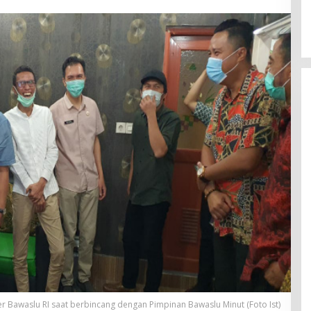
r Bawaslu RI saat berbincang dengan Pimpinan Bawaslu Minut (Foto Ist)