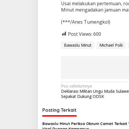
Usai melakukan pertemuan, ro
Minut mengadakan jamuan ma
(***/Anes Tumengkol)
Post Views:
600
Bawaslu Minut
Michael Polii
N
Pos sebelumnya
Deklarasi Militan Ungu Muda Sulawe
a
Sepakat Dukung ODSK
v
i
Posting Terkait
g
Bawaslu Minut Periksa Oknum Camat Terkait
a
Viral Dugaan Kampanye