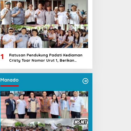
1
Ratusan Pendukung Padati Kediaman
Cristy Toar Nomor Urut 1, Berikan
Dukungan Penuh Kepada Calon Hukum
Tua Walantakan
Manado