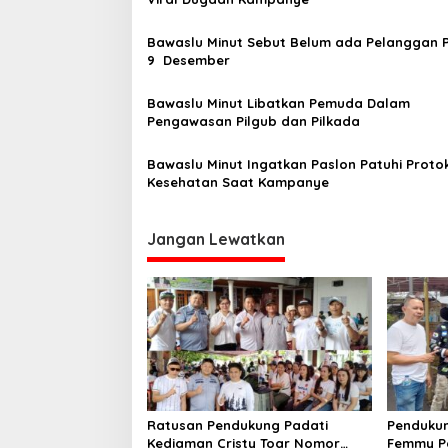
s
Bawaslu Minut Sebut Belum ada Pelanggan 
i
9 Desember
p
o
Bawaslu Minut Libatkan Pemuda Dalam
Pengawasan Pilgub dan Pilkada
s
Bawaslu Minut Ingatkan Paslon Patuhi Proto
Kesehatan Saat Kampanye
Jangan Lewatkan
Ratusan Pendukung Padati
Pendukun
Kediaman Cristy Toar Nomor
Femmy P