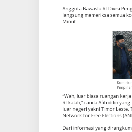
Anggota Bawaslu RI Divisi Penga
langsung memeriksa semua kon
Minut.
Komision
Pimpinan
“Wah, luar biasa ruangan kerja
RI kalah,” canda Afifuddin yan
luar negeri yakni Timor Leste,
Network for Free Elections (AN
Dari informasi yang dirangku