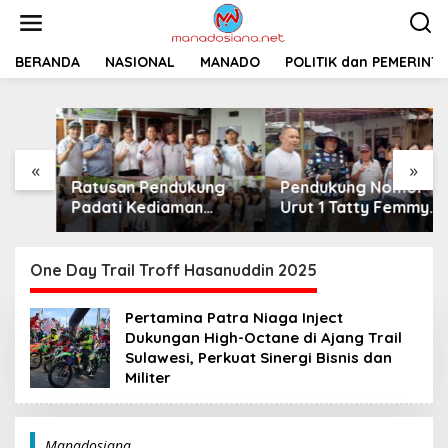
L
e
w
a
BERANDA
NASIONAL
MANADO
POLITIK dan PEMERINT
t
i
k
e
k
«
»
o
Ratusan Pendukung
Pendukung Nomor
n
t
Padati Kediaman
Urut 1 Tatty Femmy
e
Cristy Toar Nomor
Pangkey Berikan
n
Urut 1, Berikan
Dukungan Penuh Saat
Dukungan Penuh
Pemaparan Visi dan
One Day Trail Troff Hasanuddin 2025
Kepada Calon Hukum
Misi di Desa Waleure
Tua Walantakan
Pertamina Patra Niaga Inject
Dukungan High-Octane di Ajang Trail
Sulawesi, Perkuat Sinergi Bisnis dan
Militer
Manadosiana