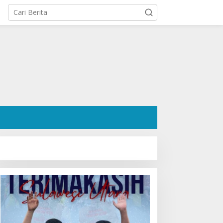
osok Hanafi Saleh SH:
Ratusan Pendukung Padati
engacara Dermawan
Kediaman Cristy Toar
esa Wori yang Cetak
Nomor Urut 1, Berikan
ekor Menang 3 Perkara
Dukungan Penuh Kepada