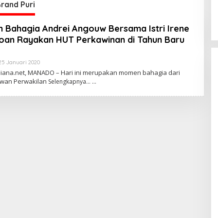
re
S
rand Puri
Bahagia Andrei Angouw Bersama Istri Irene
oan Rayakan HUT Perkawinan di Tahun Baru
25 Januari 2020
O
L
ana.net, MANADO – Hari ini merupakan momen bahagia dari
E
wan Perwakilan
Selengkapnya…
H
R
E
D
A
K
S
I
 Ketua MPR
Kabar Gembira bagi
Momentum
Guru di Sulut:
irasi dan
Rekrutmen P3K
Di POLITIK Dan
|
24 Mei 2026
PEMERINTAHAN
|
24 Mei 2026
n
Disetop, Kini
an Desa
Dialihkan ke Jalur
CPNS
Praktisi Hukum
Bongkar Sengkar