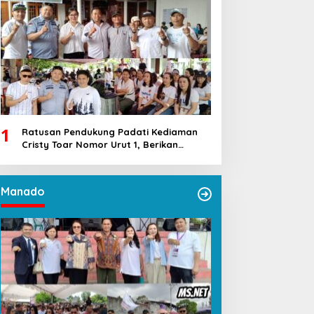
1
Ratusan Pendukung Padati Kediaman
Cristy Toar Nomor Urut 1, Berikan
Dukungan Penuh Kepada Calon Hukum
Tua Walantakan
Manado