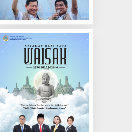
ehari
Calon Hukum Tua
Walantakan
ut