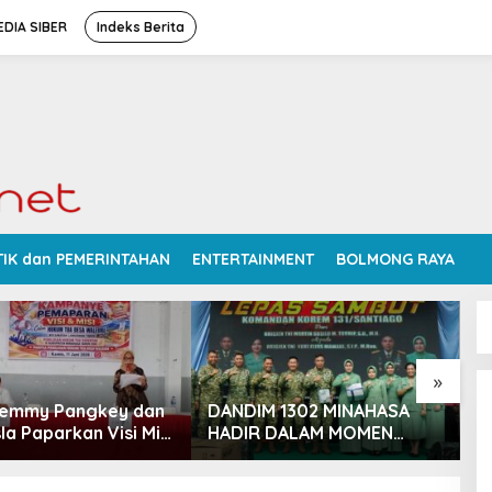
DIA SIBER
Indeks Berita
TIK dan PEMERINTAHAN
ENTERTAINMENT
BOLMONG RAYA
»
Femmy Pangkey dan
DANDIM 1302 MINAHASA
S
la Paparkan Visi Misi
HADIR DALAM MOMEN
P
 Kampanye
BERSEJARAH PERGANTIAN
D
ran di Balai Desa
DANREM 131 SANTAIGO
R