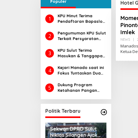
Populer
 Tua
Misi di Desa Waleure
Waleu
Hotel G
KPU Minut Terima
Momen 
1
Pendaftaran Bapaslon
Pinont
Joune Ganda dan Kevin
Imlek
Lotulung
Pengumuman KPU Sulut
2
Terkait Persyaratan
NEWS
|
Daftar Pemilih
Manadosi
Tambahan di Pilkada
KPU Sulut Terima
Ketua De
3
2024, Begini Caranya…
Masukan & Tanggapan
Masyarakat Calon
Gubernur dan Wakil
Kejari Manado saat ini
4
Gubernur Sulut Tahun
Fokus Tuntaskan Dua
2024
Perkara Dugaan
Korupsi di DLH dan
Dukung Program
5
Dinsos
Ketahanan Pangan
Kunjungan
Presiden RI Prabowo
ke Sulut: 
Subianto, Dandim
Jemput Asp
Di POLITIK Dan
1302/Minahasa
PEMERINTAHAN
Politik Terbaru
Percepata
Laksanakan Ini..
Pembangun
rov Sulut Raih
Sekwan DPRD Sulut
i WTP ke-12 Kali
Niklas Silangen Ajak