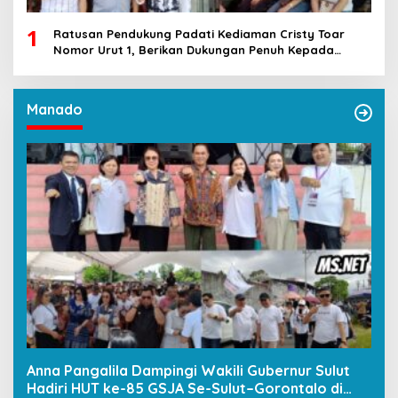
1
Ratusan Pendukung Padati Kediaman Cristy Toar
Nomor Urut 1, Berikan Dukungan Penuh Kepada
Calon Hukum Tua Walantakan
Manado
Anna Pangalila Dampingi Wakili Gubernur Sulut
Hadiri HUT ke-85 GSJA Se-Sulut–Gorontalo di