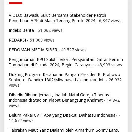
VIDEO: Bawaslu Sulut Bersama Stakeholder Patroli
Penertiban APK di Masa Tenang Pemilu 2024
- 6,347 views
Indeks Berita
- 51,062 views
REDAKSI
- 51,008 views
PEDOMAN MEDIA SIBER
- 49,527 views
Pengumuman KPU Sulut Terkait Persyaratan Daftar Pemilih
Tambahan di Pilkada 2024, Begini Caranya…
- 48,993 views
Dukung Program Ketahanan Pangan Presiden RI Prabowo
Subianto, Dandim 1302/Minahasa Laksanakan Ini..
- 26,932
views
Dihadiri Ribuan Jemaat, Ibadah Natal Gereja Tiberias
Indonesia di Stadion Klabat Berlangsung Khidmat
- 14,842
views
Belum Pakai CVT, Apa yang Ditakuti Daihatsu Indonesia?
-
14,672 views
Tabrakan Maut Yang Dialami oleh Almarhum Sonny Lantu