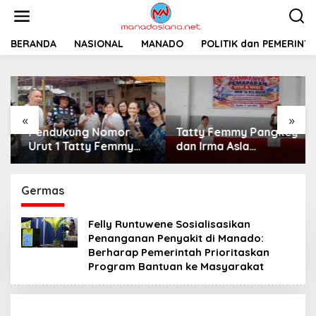
L
e
w
a
BERANDA
NASIONAL
MANADO
POLITIK dan PEMERINT
t
i
k
e
k
«
»
o
Pendukung Nomor
Tatty Femmy Pangkey
n
t
Urut 1 Tatty Femmy
dan Irma Asla
e
Pangkey Berikan
Paparkan Visi Misi
n
Dukungan Penuh Saat
dalam Kampanye
Pemaparan Visi dan
Pemaparan di Balai
Germas
Misi di Desa Waleure
Desa Waleure
Felly Runtuwene Sosialisasikan
Penanganan Penyakit di Manado:
Berharap Pemerintah Prioritaskan
Program Bantuan ke Masyarakat