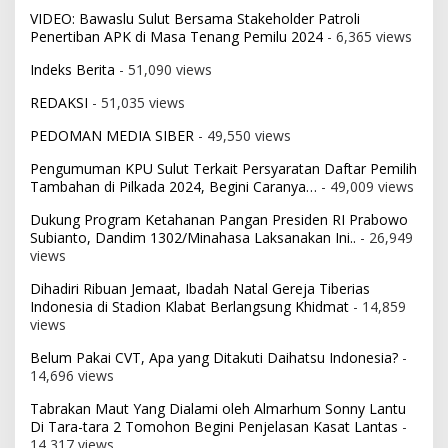
VIDEO: Bawaslu Sulut Bersama Stakeholder Patroli
Penertiban APK di Masa Tenang Pemilu 2024
- 6,365 views
Indeks Berita
- 51,090 views
REDAKSI
- 51,035 views
PEDOMAN MEDIA SIBER
- 49,550 views
Pengumuman KPU Sulut Terkait Persyaratan Daftar Pemilih
Tambahan di Pilkada 2024, Begini Caranya…
- 49,009 views
Dukung Program Ketahanan Pangan Presiden RI Prabowo
Subianto, Dandim 1302/Minahasa Laksanakan Ini..
- 26,949
views
Dihadiri Ribuan Jemaat, Ibadah Natal Gereja Tiberias
Indonesia di Stadion Klabat Berlangsung Khidmat
- 14,859
views
Belum Pakai CVT, Apa yang Ditakuti Daihatsu Indonesia?
-
14,696 views
Tabrakan Maut Yang Dialami oleh Almarhum Sonny Lantu
Di Tara-tara 2 Tomohon Begini Penjelasan Kasat Lantas
-
14,317 views