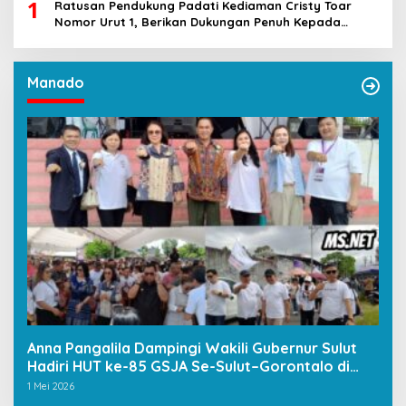
1
Ratusan Pendukung Padati Kediaman Cristy Toar
Nomor Urut 1, Berikan Dukungan Penuh Kepada
Calon Hukum Tua Walantakan
Manado
Anna Pangalila Dampingi Wakili Gubernur Sulut
Hadiri HUT ke-85 GSJA Se-Sulut–Gorontalo di
Langowan
1 Mei 2026