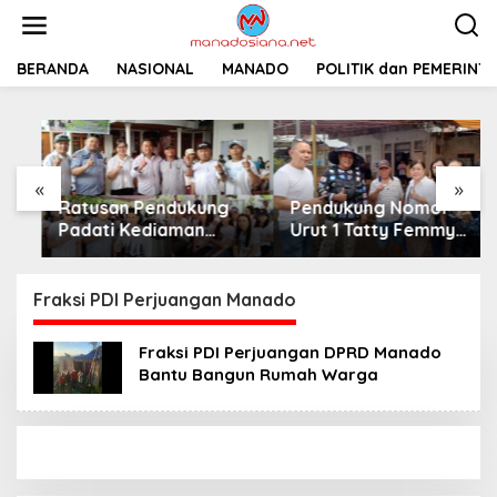
L
e
w
a
BERANDA
NASIONAL
MANADO
POLITIK dan PEMERINT
t
i
k
e
k
«
»
o
Ratusan Pendukung
Pendukung Nomor
n
t
Padati Kediaman
Urut 1 Tatty Femmy
e
Cristy Toar Nomor
Pangkey Berikan
n
Urut 1, Berikan
Dukungan Penuh Saat
Dukungan Penuh
Pemaparan Visi dan
Fraksi PDI Perjuangan Manado
Kepada Calon Hukum
Misi di Desa Waleure
Tua Walantakan
Fraksi PDI Perjuangan DPRD Manado
Bantu Bangun Rumah Warga