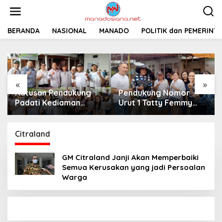
L
e
w
a
BERANDA
NASIONAL
MANADO
POLITIK dan PEMERINT
t
i
k
e
k
«
»
o
Ratusan Pendukung
Pendukung Nomor
n
t
Padati Kediaman
Urut 1 Tatty Femmy
e
Cristy Toar Nomor
Pangkey Berikan
n
Urut 1, Berikan
Dukungan Penuh Saat
Dukungan Penuh
Pemaparan Visi dan
Citraland
Kepada Calon Hukum
Misi di Desa Waleure
Tua Walantakan
GM Citraland Janji Akan Memperbaiki
Semua Kerusakan yang jadi Persoalan
Warga