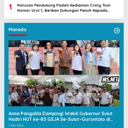
1
Ratusan Pendukung Padati Kediaman Cristy Toar
Nomor Urut 1, Berikan Dukungan Penuh Kepada
Calon Hukum Tua Walantakan
Manado
Anna Pangalila Dampingi Wakili Gubernur Sulut
Hadiri HUT ke-85 GSJA Se-Sulut–Gorontalo di
Langowan
1 Mei 2026