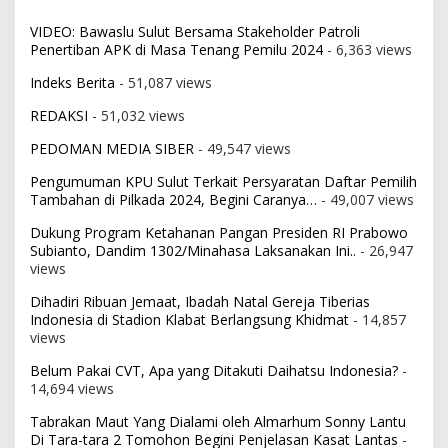
VIDEO: Bawaslu Sulut Bersama Stakeholder Patroli
Penertiban APK di Masa Tenang Pemilu 2024
- 6,363 views
Indeks Berita
- 51,087 views
REDAKSI
- 51,032 views
PEDOMAN MEDIA SIBER
- 49,547 views
Pengumuman KPU Sulut Terkait Persyaratan Daftar Pemilih
Tambahan di Pilkada 2024, Begini Caranya…
- 49,007 views
Dukung Program Ketahanan Pangan Presiden RI Prabowo
Subianto, Dandim 1302/Minahasa Laksanakan Ini..
- 26,947
views
Dihadiri Ribuan Jemaat, Ibadah Natal Gereja Tiberias
Indonesia di Stadion Klabat Berlangsung Khidmat
- 14,857
views
Belum Pakai CVT, Apa yang Ditakuti Daihatsu Indonesia?
-
14,694 views
Tabrakan Maut Yang Dialami oleh Almarhum Sonny Lantu
Di Tara-tara 2 Tomohon Begini Penjelasan Kasat Lantas
-