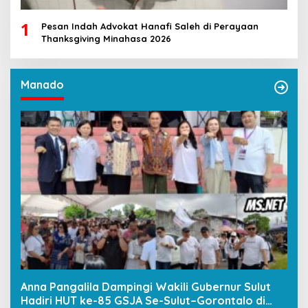
1
Pesan Indah Advokat Hanafi Saleh di Perayaan
Thanksgiving Minahasa 2026
Manado
Anna Pangalila Dampingi Wakili Gubernur Sulut
Hadiri HUT ke-85 GSJA Se-Sulut–Gorontalo di