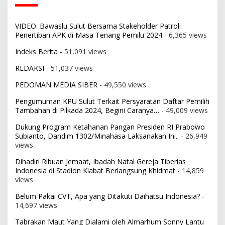
VIDEO: Bawaslu Sulut Bersama Stakeholder Patroli
Penertiban APK di Masa Tenang Pemilu 2024
- 6,365 views
Indeks Berita
- 51,091 views
REDAKSI
- 51,037 views
PEDOMAN MEDIA SIBER
- 49,550 views
Pengumuman KPU Sulut Terkait Persyaratan Daftar Pemilih
Tambahan di Pilkada 2024, Begini Caranya…
- 49,009 views
Dukung Program Ketahanan Pangan Presiden RI Prabowo
Subianto, Dandim 1302/Minahasa Laksanakan Ini..
- 26,949
views
Dihadiri Ribuan Jemaat, Ibadah Natal Gereja Tiberias
Indonesia di Stadion Klabat Berlangsung Khidmat
- 14,859
views
Belum Pakai CVT, Apa yang Ditakuti Daihatsu Indonesia?
-
14,697 views
Tabrakan Maut Yang Dialami oleh Almarhum Sonny Lantu