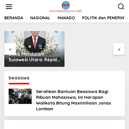
L
e
w
a
BERANDA
NASIONAL
MANADO
Pemprov Sulut
POLITIK dan PEMERINT
t
Siapkan 2 Opsi
i
Perbaiki Jalan
k
Salibabu Talaud: Lewat
e
APBD atau PSN
k
«
»
o
Duka Mendalam
n
t
Sulawesi Utara: Kepala
e
Dinas Perkebunan
n
Darwin Mukshin
Meninggal Dunia
beasiswa
Serahkan Bantuan Beasiswa Bagi
Ribuan Mahasiswa, Ini Harapan
Walikota Bitung Maximiliaan Jonas
Lomban