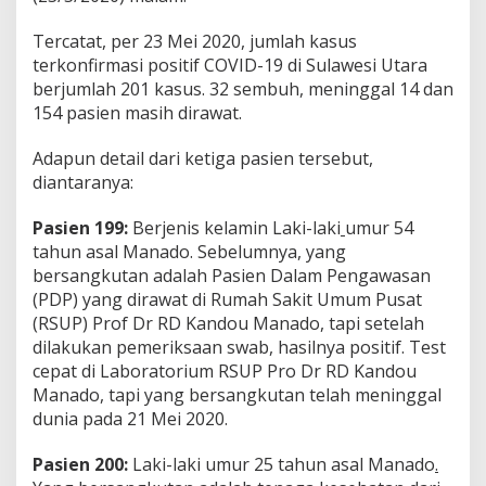
f
C
Tercatat, per 23 Mei 2020, jumlah kasus
o
terkonfirmasi positif COVID-19 di Sulawesi Utara
r
berjumlah 201 kasus. 32 sembuh, meninggal 14 dan
o
n
154 pasien masih dirawat.
a
d
Adapun detail dari ketiga pasien tersebut,
i
diantaranya:
S
u
Pasien 199:
Berjenis kelamin Laki-laki
umur 54
l
a
tahun asal Manado. Sebelumnya, yang
w
bersangkutan adalah Pasien Dalam Pengawasan
e
(PDP) yang dirawat di Rumah Sakit Umum Pusat
s
(RSUP) Prof Dr RD Kandou Manado, tapi setelah
i
U
dilakukan pemeriksaan swab, hasilnya positif. Test
t
cepat di Laboratorium RSUP Pro Dr RD Kandou
a
Manado, tapi yang bersangkutan telah meninggal
r
dunia pada 21 Mei 2020.
a
P
e
Pasien 200:
Laki-laki umur 25 tahun asal Manado
.
r