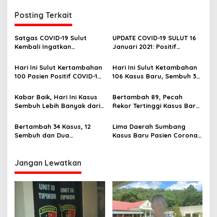
i
g
Posting Terkait
a
s
Satgas COVID-19 Sulut
UPDATE COVID-19 SULUT 16
Kembali Ingatkan
Januari 2021: Positif
i
Masyarakat Patuhi Prokes,
Bertambah 173, Sembuh 82
p
Kasus Corona Kembali
Meninggal 6
Hari Ini Sulut Kertambahan
Hari Ini Sulut Ketambahan
Pecah Rekor
100 Pasien Positif COVID-19,
106 Kasus Baru, Sembuh 38,
o
Terbanyak dari Tomohon,
Meninggal 0
s
Mitra dan Manado
Kabar Baik, Hari Ini Kasus
Bertambah 89, Pecah
Sembuh Lebih Banyak dari
Rekor Tertinggi Kasus Baru
Kasus Baru Positif COVID-19
Positif Corona di Sulut,
Berikut Detailnya
Bertambah 34 Kasus, 12
Lima Daerah Sumbang
Sembuh dan Dua
Kasus Baru Pasien Corona,
Meninggal, Pasien Corona
Berikut Data Update dari
di Sulut Masih Ada 829
GTPP COVID-19 Sulut
Jangan Lewatkan