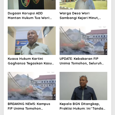
Dugaan Korupsi ADD
Warga Desa Wori
Mantan Hukum Tua Wori:
Sambangi Kejari Minut,
Polresta Manado Tunggu
Pertanyakan Kelanjutan
Hasil Audit Inspektorat
Laporan Dugaan Korupsi
Dana Desa
Kuasa Hukum Kartini
UPDATE: Kebakaran FIP
Gaghansa Tegaskan Kasus
Unima Tomohon, Seluruh
Harus Lanjut: Kami Sudah
Laboratorium Ludes
Buktikan Dua Alat Bukti Sah
Terbakar
BREAKING NEWS: Kampus
Kepala BGN Ditangkap,
FIP Unima Tomohon
Praktisi Hukum: Ini ‘Tanda
Terbakar
Awas’ dari Presiden untuk