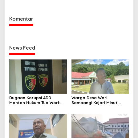
Semua Pejabat
Komentar
News Feed
Dugaan Korupsi ADD
Warga Desa Wori
Mantan Hukum Tua Wori:
Sambangi Kejari Minut,
Polresta Manado Tunggu
Pertanyakan Kelanjutan
Hasil Audit Inspektorat
Laporan Dugaan Korupsi
Dana Desa