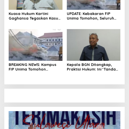
Kuasa Hukum Kartini
UPDATE: Kebakaran FIP
Gaghansa Tegaskan Kasus
Unima Tomohon, Seluruh
Harus Lanjut: Kami Sudah
Laboratorium Ludes
Buktikan Dua Alat Bukti Sah
Terbakar
BREAKING NEWS: Kampus
Kepala BGN Ditangkap,
FIP Unima Tomohon
Praktisi Hukum: Ini ‘Tanda
Terbakar
Awas’ dari Presiden untuk
Semua Pejabat