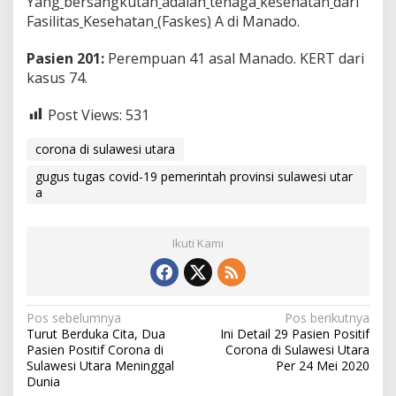
Yang
bersangkutan
adalah
tenaga
kesehatan
dari
2
Fasilitas
Kesehatan
(Faskes
)
A di Manado.
3
M
Pasien 201:
Perempuan 41 asal Manado. KERT dari
e
i
kasus 74.
2
0
Post Views:
531
2
0
corona di sulawesi utara
gugus tugas covid-19 pemerintah provinsi sulawesi utar
a
Ikuti Kami
N
Pos sebelumnya
Pos berikutnya
Turut Berduka Cita, Dua
Ini Detail 29 Pasien Positif
a
Pasien Positif Corona di
Corona di Sulawesi Utara
v
Sulawesi Utara Meninggal
Per 24 Mei 2020
Dunia