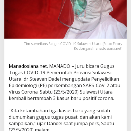
i
D
e
t
a
i
l
3
Tim surveilans Satgas COVID-19 Sulawesi Utara.(Foto: Febry
K
Kodongan/manadosiana.net)
a
s
u
Manadosiana.net
, MANADO – Juru bicara Gugus
s
P
Tugas COVID-19 Pemerintah Provinsi Sulawesi
a
Utara, dr Steaven Dadel mengupdate Penyelidikan
s
Epidemiologi (PE) perkembangan SARS-CoV-2 atau
i
Virus Corona. Sabtu (23/5/2020) Sulawesi Utara
e
n
kembali bertambah 3 kasus baru positif corona.
P
o
“Kita ketambahan tiga kasus baru yang sudah
s
diumumkan gugus tugas pusat, dan akan kami
i
sampaikan,” ujar Dandel saat jumpa pers, Sabtu
t
i
(23/5/2020) malam.