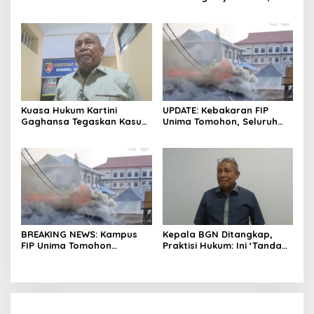
Polresta Manado Tunggu
Pertanyakan Kelanjutan
Hasil Audit Inspektorat
Laporan Dugaan Korupsi
Dana Desa
Kuasa Hukum Kartini
UPDATE: Kebakaran FIP
Gaghansa Tegaskan Kasus
Unima Tomohon, Seluruh
Harus Lanjut: Kami Sudah
Laboratorium Ludes
Buktikan Dua Alat Bukti Sah
Terbakar
BREAKING NEWS: Kampus
Kepala BGN Ditangkap,
FIP Unima Tomohon
Praktisi Hukum: Ini ‘Tanda
Terbakar
Awas’ dari Presiden untuk
Semua Pejabat