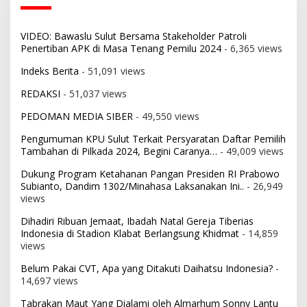
VIDEO: Bawaslu Sulut Bersama Stakeholder Patroli
Penertiban APK di Masa Tenang Pemilu 2024
- 6,365 views
Indeks Berita
- 51,091 views
REDAKSI
- 51,037 views
PEDOMAN MEDIA SIBER
- 49,550 views
Pengumuman KPU Sulut Terkait Persyaratan Daftar Pemilih
Tambahan di Pilkada 2024, Begini Caranya…
- 49,009 views
Dukung Program Ketahanan Pangan Presiden RI Prabowo
Subianto, Dandim 1302/Minahasa Laksanakan Ini..
- 26,949
views
Dihadiri Ribuan Jemaat, Ibadah Natal Gereja Tiberias
Indonesia di Stadion Klabat Berlangsung Khidmat
- 14,859
views
Belum Pakai CVT, Apa yang Ditakuti Daihatsu Indonesia?
-
14,697 views
Tabrakan Maut Yang Dialami oleh Almarhum Sonny Lantu