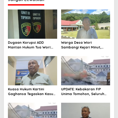
Dugaan Korupsi ADD
Warga Desa Wori
Mantan Hukum Tua Wori:
Sambangi Kejari Minut,
Polresta Manado Tunggu
Pertanyakan Kelanjutan
Hasil Audit Inspektorat
Laporan Dugaan Korupsi
Dana Desa
Kuasa Hukum Kartini
UPDATE: Kebakaran FIP
Gaghansa Tegaskan Kasus
Unima Tomohon, Seluruh
Harus Lanjut: Kami Sudah
Laboratorium Ludes
Buktikan Dua Alat Bukti Sah
Terbakar