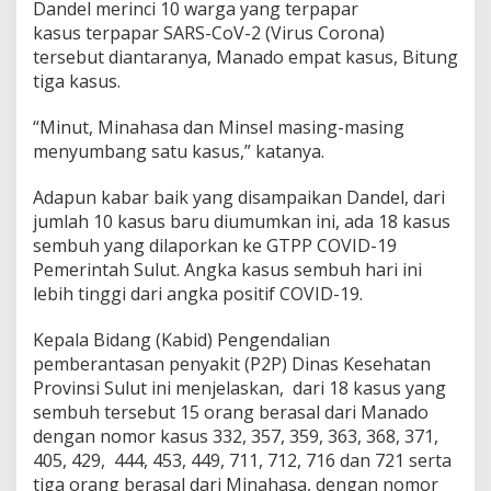
Dandel merinci 10 warga yang terpapar
k
kasus terpapar SARS-CoV-2 (Virus Corona)
u
t
tersebut diantaranya, Manado empat kasus, Bitung
D
tiga kasus.
a
t
“Minut, Minahasa dan Minsel masing-masing
a
menyumbang satu kasus,” katanya.
U
p
d
Adapun kabar baik yang disampaikan Dandel, dari
a
jumlah 10 kasus baru diumumkan ini, ada 18 kasus
t
sembuh yang dilaporkan ke GTPP COVID-19
e
Pemerintah Sulut. Angka kasus sembuh hari ini
d
a
lebih tinggi dari angka positif COVID-19.
r
i
Kepala Bidang (Kabid) Pengendalian
G
pemberantasan penyakit (P2P) Dinas Kesehatan
T
Provinsi Sulut ini menjelaskan, dari 18 kasus yang
P
P
sembuh tersebut 15 orang berasal dari Manado
C
dengan nomor kasus 332, 357, 359, 363, 368, 371,
O
405, 429, 444, 453, 449, 711, 712, 716 dan 721 serta
V
tiga orang berasal dari Minahasa, dengan nomor
I