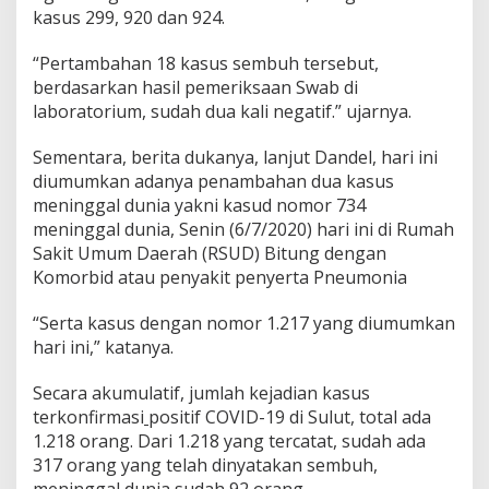
D
kasus 299, 920 dan 924.
-
1
“Pertambahan 18 kasus sembuh tersebut,
9
berdasarkan hasil pemeriksaan Swab di
S
laboratorium, sudah dua kali negatif.” ujarnya.
u
l
u
Sementara, berita dukanya, lanjut Dandel, hari ini
t
diumumkan adanya penambahan dua kasus
meninggal dunia yakni kasud nomor 734
meninggal dunia, Senin (6/7/2020) hari ini di Rumah
Sakit Umum Daerah (RSUD) Bitung dengan
Komorbid atau penyakit penyerta Pneumonia
“Serta kasus dengan nomor 1.217 yang diumumkan
hari ini,” katanya.
Secara akumulatif, jumlah kejadian kasus
terkonfirmasi
positif COVID-19 di Sulut, total ada
1.218 orang. Dari 1.218 yang tercatat, sudah ada
317 orang yang telah dinyatakan sembuh,
meninggal dunia sudah 92 orang.