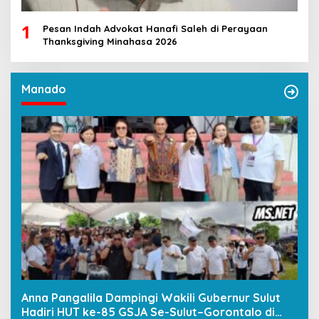
1
Pesan Indah Advokat Hanafi Saleh di Perayaan
Thanksgiving Minahasa 2026
Manado
Anna Pangalila Dampingi Wakili Gubernur Sulut
Hadiri HUT ke-85 GSJA Se-Sulut–Gorontalo di