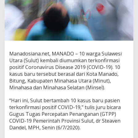
a
s
u
s
B
a
r
u
P
a
Manadosiana.net, MANADO – 10 warga Sulawesi
s
Utara (Sulut) kembali diumumkan terkonfirmasi
i
positif Coronavirus Disease 2019 (COVID-19). 10
e
kasus baru tersebut berasal dari Kota Manado,
n
Bitung, Kabupaten Minahasa Utara (Minut),
C
o
Minahasa dan Minahasa Selatan (Minsel).
r
o
“Hari ini, Sulut bertambah 10 kasus baru pasien
n
terkonfirmasi positif COVID-19,” tulis juru bicara
a
Gugus Tugas Percepatan Penanganan (GTPP)
,
B
COVID-19 Pemerintah Provinsi Sulut, dr Steaven
e
Dandel, MPH, Senin (6/7/2020).
r
i