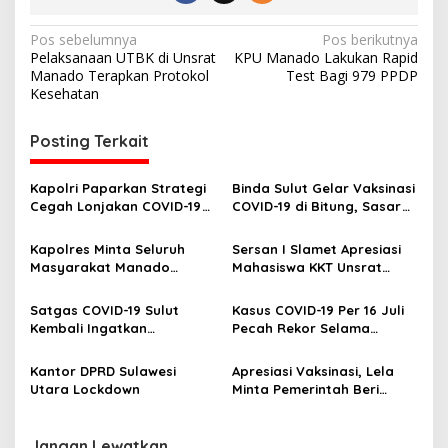
N
Pos sebelumnya
Pos berikutnya
Pelaksanaan UTBK di Unsrat
KPU Manado Lakukan Rapid
a
Manado Terapkan Protokol
Test Bagi 979 PPDP
v
Kesehatan
i
Posting Terkait
g
a
Kapolri Paparkan Strategi
Binda Sulut Gelar Vaksinasi
s
Cegah Lonjakan COVID-19
COVID-19 di Bitung, Sasar
saat Nataru
Masyarakat dan Pelajar
i
Kapolres Minta Seluruh
Sersan I Slamet Apresiasi
p
Masyarakat Manado
Mahasiswa KKT Unsrat
Jangan Lengah Hadapi
Posko Minahasa Lima
o
COVID-19 Meski Sudah PPKM
Satgas COVID-19 Sulut
Kasus COVID-19 Per 16 Juli
s
Level 2
Kembali Ingatkan
Pecah Rekor Selama
Masyarakat Patuhi Prokes,
Pandemi, Ini Penjelasan
Kasus Corona Kembali
Satgas
Kantor DPRD Sulawesi
Apresiasi Vaksinasi, Lela
Pecah Rekor
Utara Lockdown
Minta Pemerintah Beri
Bantuan Pada Masyarakat
Terdampak Covid-19
Jangan Lewatkan