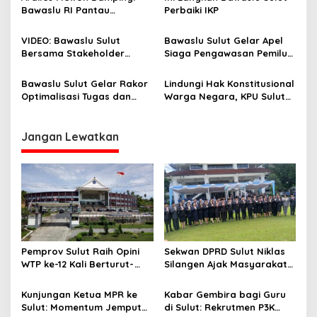
o
TPS
Bawaslu RI Pantau
Perbaiki IKP
s
Sejumlah TPS di Hari
Pencoblosan Pemilu 2024
VIDEO: Bawaslu Sulut
Bawaslu Sulut Gelar Apel
Bersama Stakeholder
Siaga Pengawasan Pemilu
Patroli Penertiban APK di
Serentak Tahun 2024
Masa Tenang Pemilu 2024
Bawaslu Sulut Gelar Rakor
Lindungi Hak Konstitusional
Optimalisasi Tugas dan
Warga Negara, KPU Sulut
Kerja Kelembagaan
Gelar Rakor Penyusunan
Bersama Media di Sulut
DPTb
Jangan Lewatkan
Pemprov Sulut Raih Opini
Sekwan DPRD Sulut Niklas
WTP ke-12 Kali Berturut-
Silangen Ajak Masyarakat
Turut Melalui Sinergi Fiskal
Maknai Hari Lahir Pancasila
yang Sehat dan Akuntabel
sebagai Perekat Persatuan
Kunjungan Ketua MPR ke
Kabar Gembira bagi Guru
Bangsa
Sulut: Momentum Jemput
di Sulut: Rekrutmen P3K