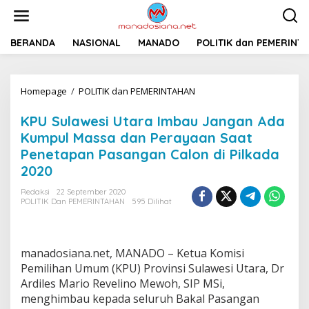
L
e
w
a
BERANDA
NASIONAL
MANADO
POLITIK dan PEMERINT
t
i
k
Homepage
/
POLITIK dan PEMERINTAHAN
K
e
P
k
U
o
KPU Sulawesi Utara Imbau Jangan Ada
S
n
Kumpul Massa dan Perayaan Saat
u
t
Penetapan Pasangan Calon di Pilkada
l
e
a
n
2020
w
e
Redaksi
22 September 2020
POLITIK Dan PEMERINTAHAN
595 Dilihat
s
i
U
t
manadosiana.net, MANADO – Ketua Komisi
a
r
Pemilihan Umum (KPU) Provinsi Sulawesi Utara, Dr
a
Ardiles Mario Revelino Mewoh, SIP MSi,
I
menghimbau kepada seluruh Bakal Pasangan
m