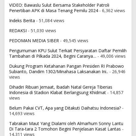
VIDEO: Bawaslu Sulut Bersama Stakeholder Patroli
Penertiban APK di Masa Tenang Pemilu 2024
- 6,362 views
Indeks Berita
- 51,084 views
REDAKSI
- 51,030 views
PEDOMAN MEDIA SIBER
- 49,545 views
Pengumuman KPU Sulut Terkait Persyaratan Daftar Pemilih
Tambahan di Pilkada 2024, Begini Caranya…
- 49,006 views
Dukung Program Ketahanan Pangan Presiden RI Prabowo
Subianto, Dandim 1302/Minahasa Laksanakan Ini..
- 26,946
views
Dihadiri Ribuan Jemaat, Ibadah Natal Gereja Tiberias
Indonesia di Stadion Klabat Berlangsung Khidmat
- 14,857
views
Belum Pakai CVT, Apa yang Ditakuti Daihatsu Indonesia?
-
14,693 views
Tabrakan Maut Yang Dialami oleh Almarhum Sonny Lantu
Di Tara-tara 2 Tomohon Begini Penjelasan Kasat Lantas
-
14,311 views