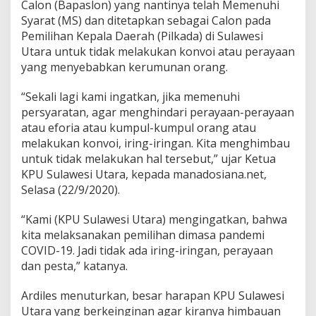
Calon (Bapaslon) yang nantinya telah Memenuhi
b
a
Syarat (MS) dan ditetapkan sebagai Calon pada
u
Pemilihan Kepala Daerah (Pilkada) di Sulawesi
J
Utara untuk tidak melakukan konvoi atau perayaan
a
yang menyebabkan kerumunan orang.
n
g
a
“Sekali lagi kami ingatkan, jika memenuhi
n
persyaratan, agar menghindari perayaan-perayaan
A
atau eforia atau kumpul-kumpul orang atau
d
melakukan konvoi, iring-iringan. Kita menghimbau
a
untuk tidak melakukan hal tersebut,” ujar Ketua
K
u
KPU Sulawesi Utara, kepada manadosiana.net,
m
Selasa (22/9/2020).
p
u
“Kami (KPU Sulawesi Utara) mengingatkan
,
bahwa
l
kita melaksanakan pemilihan dimasa pandemi
M
a
COVID-19. Jadi tidak ada iring-iringan, perayaan
s
dan pesta,” katanya.
s
a
Ardiles menuturkan, besar harapan KPU Sulawesi
d
Utara yang berkeinginan agar kiranya himbauan
a