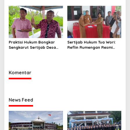
Aspirasi dan Percepatan
Disetop, Kini Dialihkan ke
Pembangunan Desa
Jalur CPNS
Praktisi Hukum Bongkar
Sertijab Hukum Tua Wori:
Sengkarut Sertijab Desa
Reflin Rumengan Resmi
Wori: Nihil LPJ, Berpotensi
Gantikan Vera Sengke, Ini
Langgar Hukum
Pesan Camat Oktavianus
Wayuntu
Komentar
News Feed