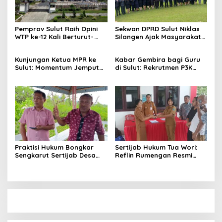
Pemprov Sulut Raih Opini
Sekwan DPRD Sulut Niklas
WTP ke-12 Kali Berturut-
Silangen Ajak Masyarakat
Turut Melalui Sinergi Fiskal
Maknai Hari Lahir Pancasila
yang Sehat dan Akuntabel
sebagai Perekat Persatuan
Kunjungan Ketua MPR ke
Kabar Gembira bagi Guru
Bangsa
Sulut: Momentum Jemput
di Sulut: Rekrutmen P3K
Aspirasi dan Percepatan
Disetop, Kini Dialihkan ke
Pembangunan Desa
Jalur CPNS
Praktisi Hukum Bongkar
Sertijab Hukum Tua Wori:
Sengkarut Sertijab Desa
Reflin Rumengan Resmi
Wori: Nihil LPJ, Berpotensi
Gantikan Vera Sengke, Ini
Langgar Hukum
Pesan Camat Oktavianus
Wayuntu