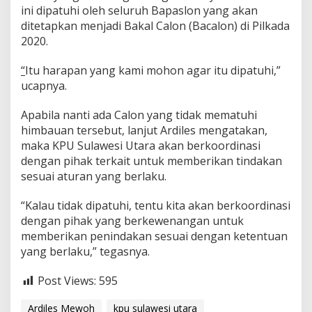
n
ini dipatuhi oleh seluruh Bapaslon yang akan
P
ditetapkan menjadi Bakal Calon (Bacalon) di Pilkada
e
2020.
r
a
“
Itu harapan yang kami mohon agar itu dipatuhi,”
y
a
ucapnya.
a
n
Apabila nanti ada Calon yang tidak mematuhi
S
himbauan tersebut, lanjut Ardiles mengatakan,
a
maka KPU Sulawesi Utara akan berkoordinasi
a
t
dengan pihak terkait untuk memberikan tindakan
P
sesuai aturan yang berlaku.
e
n
“Kalau tidak dipatuhi, tentu kita akan berkoordinasi
e
dengan pihak yang berkewenangan untuk
t
a
memberikan penindakan sesuai dengan ketentuan
p
yang berlaku,” tegasnya.
a
n
Post Views:
595
P
a
Ardiles Mewoh
kpu sulawesi utara
s