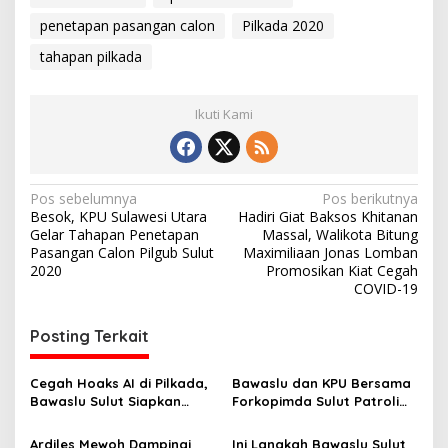
a
penetapan pasangan calon
Pilkada 2020
n
g
tahapan pilkada
a
n
C
Ikuti Kami
a
l
o
n
d
N
Pos sebelumnya
Pos berikutnya
i
Besok, KPU Sulawesi Utara
Hadiri Giat Baksos Khitanan
a
P
Gelar Tahapan Penetapan
Massal, Walikota Bitung
i
v
Pasangan Calon Pilgub Sulut
Maximiliaan Jonas Lomban
l
2020
Promosikan Kiat Cegah
i
k
COVID-19
a
g
d
Posting Terkait
a
a
2
s
0
Cegah Hoaks AI di Pilkada,
Bawaslu dan KPU Bersama
2
i
Bawaslu Sulut Siapkan
Forkopimda Sulut Patroli
0
p
‘Literasi Digital’ Massif
Pengawasan Pungut Hitung
Pilkada 2024 di Sejumlah
Ardiles Mewoh Dampingi
Ini Langkah Bawaslu Sulut