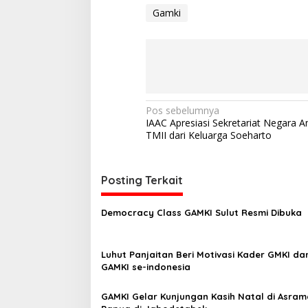
Gamki
N
Pos sebelumnya
IAAC Apresiasi Sekretariat Negara Am
a
TMII dari Keluarga Soeharto
v
i
Posting Terkait
g
a
Democracy Class GAMKI Sulut Resmi Dibuka
s
i
Luhut Panjaitan Beri Motivasi Kader GMKI da
p
GAMKI se-indonesia
o
GAMKI Gelar Kunjungan Kasih Natal di Asram
s