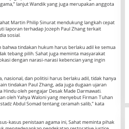
gama,” lanjut Wandik yang juga merupakan anggota
hat Martin Philip Sinurat mendukung langkah cepat
ti laporan terhadap Jozeph Paul Zhang terkait
a sosial.
an bahwa tindakan hukum harus berlaku adil ke semua
dak tebang pilih. Sahat juga meminta masyarakat
okasi dengan narasi-narasi kebencian yang ingin
 nasional, dan politisi harus berlaku adil, tidak hanya
ain tindakan Paul Zhang, ada juga dugaan ujaran
 Hindu oleh pengajar Desak Made Darmawati.
an oleh Yahya Waloni yang menyebut Firman Tuhan
stadz Abdul Somad tentang ceramah salib,” kata
us-kasus penistaan agama ini, Sahat meminta pihak
uk mengedepankan pendekatan restorative justice.