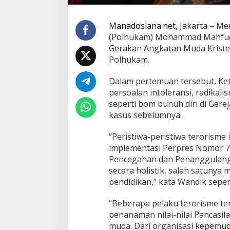
t
i
Manadosiana.net
, Jakarta – M
c
e
(Polhukam) Mohammad Mahfud
D
Gerakan Angkatan Muda Kriste
a
Polhukam.
l
a
Dalam pertemuan tersebut, K
m
K
persoalan intoleransi, radikali
a
seperti bom bunuh diri di Gere
s
kasus sebelumnya.
u
s
“Peristiwa-peristiwa terorism
U
j
implementasi Perpres Nomor 7
a
Pencegahan dan Penanggulanga
r
secara holistik, salah satunya
a
pendidikan,” kata Wandik seper
n
K
e
“Beberapa pelaku terorisme te
b
penanaman nilai-nilai Pancasi
e
muda. Dari organisasi kepemu
n