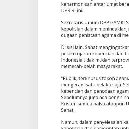
keharmonisan antar umat bera
c
DPR RI ini.
i
a
n
Sekretaris Umum DPP GAMKI Sa
d
kepolisian dalam menindaklanju
a
dugaan penistaan agama di medi
n
P
e
Di sisi lain, Sahat mengingatk
n
pelaku ujaran kebencian dan ti
i
Indonesia tidak mudah terprov
s
memecah-belah masyarakat.
t
a
a
“Publik, terkhusus tokoh agama,
n
mengecam satu pelaku saja. Sel
A
kebencian dan penodaan agama
g
Sebelumnya juga ada penghina
a
Kristen semua palsu ataupun U
m
a
Sahat.
Namun, dalam penyelesaian kas
kepolisian dan pemerintah unt