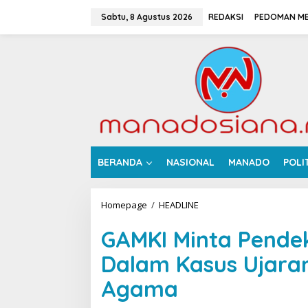
L
e
Sabtu, 8 Agustus 2026
REDAKSI
PEDOMAN ME
w
a
t
i
k
e
k
o
n
t
e
BERANDA
NASIONAL
MANADO
POLI
n
Homepage
/
HEADLINE
G
A
M
GAMKI Minta Pendek
K
I
Dalam Kasus Ujara
M
i
Agama
n
t