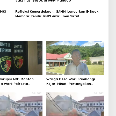
Vaksinasi Besok di IAKN Manado
AMKI
Refleksi Kemerdekaan, GAMKI Luncurkan E-Book
Memoar Pendiri KNPI Amir Liven Sirait
orupsi ADD Mantan
Warga Desa Wori Sambangi
a Wori: Polresta
Kejari Minut, Pertanyakan
unggu Hasil Audit
Kelanjutan Laporan Dugaan
rat
Korupsi Dana Desa