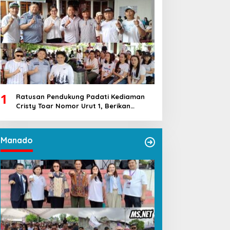
1
Ratusan Pendukung Padati Kediaman
Cristy Toar Nomor Urut 1, Berikan
Dukungan Penuh Kepada Calon Hukum
Tua Walantakan
Manado