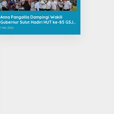
Anna Pangalila Dampingi Wakili
Gubernur Sulut Hadiri HUT ke-85 GSJA
Se-Sulut–Gorontalo di Langowan
1 Mei 2026