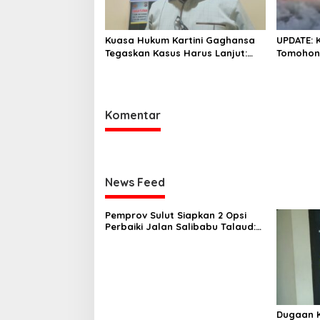
Kuasa Hukum Kartini Gaghansa
UPDATE: 
Tegaskan Kasus Harus Lanjut:
Tomohon 
Kami Sudah Buktikan Dua Alat
Ruangan 
Bukti Sah
Komentar
News Feed
Pemprov Sulut Siapkan 2 Opsi
Perbaiki Jalan Salibabu Talaud:
Lewat APBD atau PSN
Dugaan K