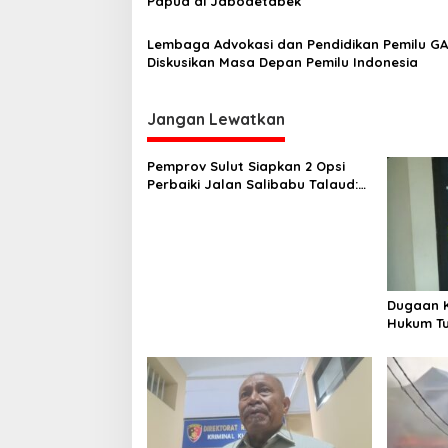
Papua di Jabodetabek
Lembaga Advokasi dan Pendidikan Pemilu G
Diskusikan Masa Depan Pemilu Indonesia
Jangan Lewatkan
Pemprov Sulut Siapkan 2 Opsi
Perbaiki Jalan Salibabu Talaud:
Lewat APBD atau PSN
Dugaan K
Hukum Tu
Manado T
Inspekto