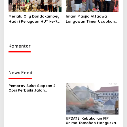
Meriah, Olly Dondokambey
Imam Masjid Attaqwa
Hadiri Perayaan HUT ke-7
Langowan Timur Ucapkan
GMIM PNIEL Leleko di
Terima Kasih Bupati RD-
Remboken
Vasung Atas Bantuan
Hewan Kurban
Komentar
News Feed
Pemprov Sulut Siapkan 2
Opsi Perbaiki Jalan
Salibabu Talaud: Lewat
APBD atau PSN
UPDATE: Kebakaran FIP
Unima Tomohon Hanguskan