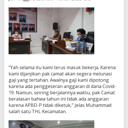
i
K
e
c
a
m
a
t
a
n
B
u
n
“Yah selama itu kami terus masuk bekerja. Karena
a
kami dijanjikan pak camat akan segera melunasi
k
gaji yang tertahan. Awalnya gaji kami dipotong
e
n
karena ada penggeseran anggaran di dana Covid-
19. Namun, seiring berjalannya waktu, pak Camat
beralasan bahwa tahun ini tidak ada anggaran
karena APBD-P tidak diketuk,” Jelas Muhammad
salah satu THL Kecamatan.