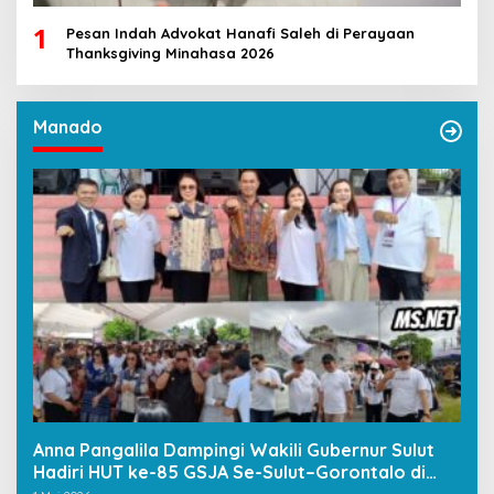
1
Pesan Indah Advokat Hanafi Saleh di Perayaan
Thanksgiving Minahasa 2026
Manado
Anna Pangalila Dampingi Wakili Gubernur Sulut
Hadiri HUT ke-85 GSJA Se-Sulut–Gorontalo di