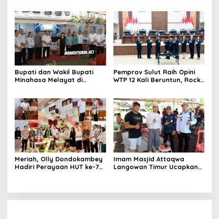
6 Bilik Ruangan dari 3
Gedung
Bupati dan Wakil Bupati
Pemprov Sulut Raih Opini
Minahasa Melayat di
WTP 12 Kali Beruntun, Rocky
Rumah Duka Alm. Dr. Ir.
Wowor: Bukti Kinerja Nyata
Pankie Pangemanan di
Remboken
Meriah, Olly Dondokambey
Imam Masjid Attaqwa
Hadiri Perayaan HUT ke-7
Langowan Timur Ucapkan
GMIM PNIEL Leleko di
Terima Kasih Bupati RD-
Remboken
Vasung Atas Bantuan
Hewan Kurban