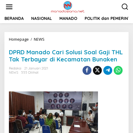
L
e
w
a
BERANDA
NASIONAL
MANADO
POLITIK dan PEMERINT
t
i
k
Homepage
/
NEWS
D
e
P
k
R
o
DPRD Manado Cari Solusi Soal Gaji THL
D
n
Tak Terbayar di Kecamatan Bunaken
M
t
a
e
Redaksi
21 Januari 2021
n
n
NEWS
555 Dilihat
a
d
o
C
a
r
i
S
o
l
u