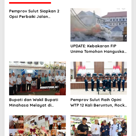
g
a
Pemprov Sulut Siapkan 2
s
Opsi Perbaiki Jalan
Salibabu Talaud: Lewat
i
APBD atau PSN
p
o
UPDATE: Kebakaran FIP
s
Unima Tomohon Hanguskan
6 Bilik Ruangan dari 3
Gedung
Bupati dan Wakil Bupati
Pemprov Sulut Raih Opini
Minahasa Melayat di
WTP 12 Kali Beruntun, Rocky
Rumah Duka Alm. Dr. Ir.
Wowor: Bukti Kinerja Nyata
Pankie Pangemanan di
Remboken