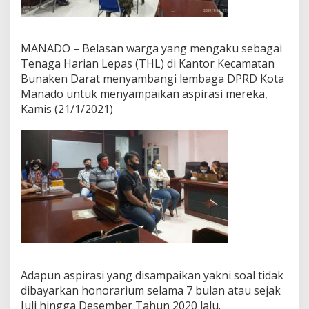
s
i
S
o
MANADO – Belasan warga yang mengaku sebagai
a
Tenaga Harian Lepas (THL) di Kantor Kecamatan
l
Bunaken Darat menyambangi lembaga DPRD Kota
G
Manado untuk menyampaikan aspirasi mereka,
a
j
Kamis (21/1/2021)
i
T
H
L
T
a
k
T
e
r
b
a
y
Adapun aspirasi yang disampaikan yakni soal tidak
a
dibayarkan honorarium selama 7 bulan atau sejak
r
d
Juli hingga Desember Tahun 2020 lalu.