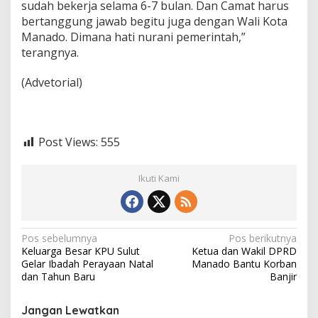
sudah bekerja selama 6-7 bulan. Dan Camat harus
bertanggung jawab begitu juga dengan Wali Kota
Manado. Dimana hati nurani pemerintah,”
terangnya.
(Advetorial)
Post Views:
555
Ikuti Kami
N
Pos sebelumnya
Pos berikutnya
Keluarga Besar KPU Sulut
Ketua dan Wakil DPRD
a
Gelar Ibadah Perayaan Natal
Manado Bantu Korban
v
dan Tahun Baru
Banjir
i
Jangan Lewatkan