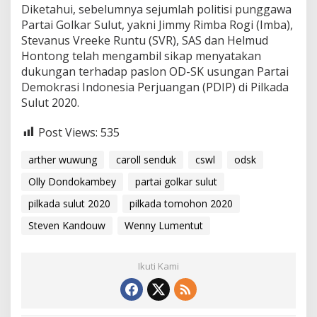
Diketahui, sebelumnya sejumlah politisi punggawa
Partai Golkar Sulut, yakni Jimmy Rimba Rogi (Imba),
Stevanus Vreeke Runtu (SVR), SAS dan Helmud
Hontong telah mengambil sikap menyatakan
dukungan terhadap paslon OD-SK usungan Partai
Demokrasi Indonesia Perjuangan (PDIP) di Pilkada
Sulut 2020.
Post Views:
535
arther wuwung
caroll senduk
cswl
odsk
Olly Dondokambey
partai golkar sulut
pilkada sulut 2020
pilkada tomohon 2020
Steven Kandouw
Wenny Lumentut
Ikuti Kami