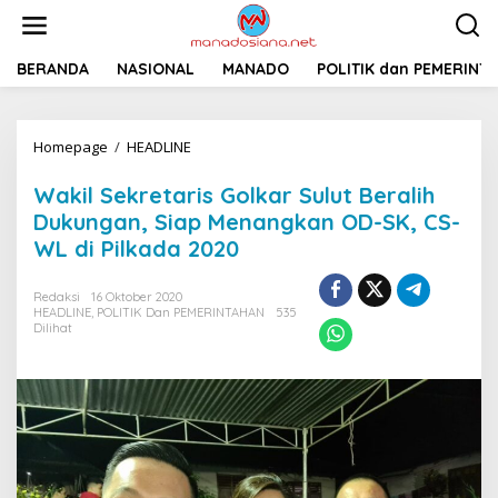
L
e
w
a
BERANDA
NASIONAL
MANADO
POLITIK dan PEMERINT
t
i
k
Homepage
/
HEADLINE
W
e
a
k
k
o
Wakil Sekretaris Golkar Sulut Beralih
i
n
Dukungan, Siap Menangkan OD-SK, CS-
l
t
WL di Pilkada 2020
S
e
e
n
k
Redaksi
16 Oktober 2020
r
HEADLINE
,
POLITIK Dan PEMERINTAHAN
535
e
Dilihat
t
a
r
i
s
G
o
l