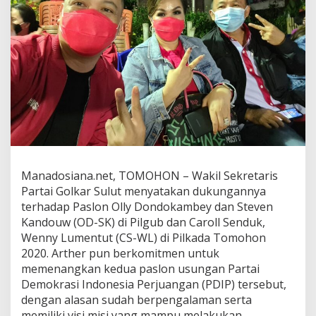
k
a
r
S
u
l
u
t
B
e
r
a
l
i
Manadosiana.net, TOMOHON – Wakil Sekretaris
h
Partai Golkar Sulut menyatakan dukungannya
D
terhadap Paslon Olly Dondokambey dan Steven
u
Kandouw (OD-SK) di Pilgub dan Caroll Senduk,
k
u
Wenny Lumentut (CS-WL) di Pilkada Tomohon
n
2020. Arther pun berkomitmen untuk
g
memenangkan kedua paslon usungan Partai
a
Demokrasi Indonesia Perjuangan (PDIP) tersebut,
n
,
dengan alasan sudah berpengalaman serta
S
memiliki visi misi yang mampu melakukan