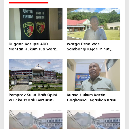
Dugaan Korupsi ADD
Warga Desa Wori
Mantan Hukum Tua Wori:
Sambangi Kejari Minut,
Polresta Manado Tunggu
Pertanyakan Kelanjutan
Hasil Audit Inspektorat
Laporan Dugaan Korupsi
Dana Desa
Pemprov Sulut Raih Opini
Kuasa Hukum Kartini
WTP ke-12 Kali Berturut-
Gaghansa Tegaskan Kasus
Turut Melalui Sinergi Fiskal
Harus Lanjut: Kami Sudah
yang Sehat dan Akuntabel
Buktikan Dua Alat Bukti Sah