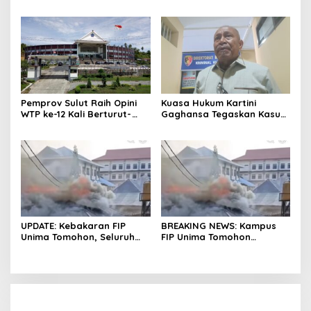
Polresta Manado Tunggu
Pertanyakan Kelanjutan
Hasil Audit Inspektorat
Laporan Dugaan Korupsi
Dana Desa
Pemprov Sulut Raih Opini
Kuasa Hukum Kartini
WTP ke-12 Kali Berturut-
Gaghansa Tegaskan Kasus
Turut Melalui Sinergi Fiskal
Harus Lanjut: Kami Sudah
yang Sehat dan Akuntabel
Buktikan Dua Alat Bukti Sah
UPDATE: Kebakaran FIP
BREAKING NEWS: Kampus
Unima Tomohon, Seluruh
FIP Unima Tomohon
Laboratorium Ludes
Terbakar
Terbakar