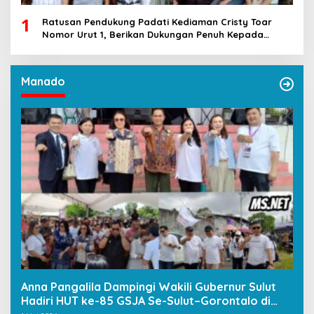
1
Ratusan Pendukung Padati Kediaman Cristy Toar
Nomor Urut 1, Berikan Dukungan Penuh Kepada
Calon Hukum Tua Walantakan
Manado
Anna Pangalila Dampingi Wakili Gubernur Sulut
Hadiri HUT ke-85 GSJA Se-Sulut–Gorontalo di