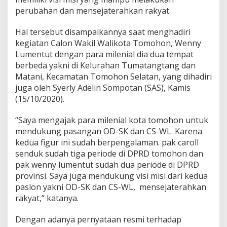
i
perubahan dan mensejaterahkan rakyat.
a
p
Hal tersebut disampaikannya saat menghadiri
M
e
kegiatan Calon Wakil Walikota Tomohon, Wenny
n
Lumentut dengan para milenial dia dua tempat
a
berbeda yakni di Kelurahan Tumatangtang dan
n
Matani, Kecamatan Tomohon Selatan, yang dihadiri
g
juga oleh Syerly Adelin Sompotan (SAS), Kamis
k
a
(15/10/2020).
n
O
“Saya mengajak para milenial kota tomohon untuk
D
mendukung pasangan OD-SK dan CS-WL. Karena
-
kedua figur ini sudah berpengalaman. pak caroll
S
K
senduk sudah tiga periode di DPRD tomohon dan
,
pak wenny lumentut sudah dua periode di DPRD
C
provinsi. Saya juga mendukung visi misi dari kedua
S
paslon yakni OD-SK dan CS-WL, mensejaterahkan
-
W
rakyat,” katanya.
L
d
Dengan adanya pernyataan resmi terhadap
i