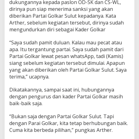
dukungannya kepada paslon OD-SK dan CS-WL,
P
dirinya pun siap menerima sanksi yang akan
i
l
diberikan Partai Golkar Sulut kepadanya. Kata
k
Arther, sebelum kegiatan tersebut, dirinya sudah
a
mengundurkan diri sebagai Kader Golkar
d
a
“Saya sudah pamit duluan. Kalau mau pecat atau
2
0
apa. Itu tergantung partai. Saya sudah pamit dari
2
Partai Golkar lewat pesan whatsApp, tadi (Kamis)
0
siang sebelum kegiatan tersebut dimulai. Apapun
yang akan diberikan oleh Partai Golkar Sulut. Saya
terima,” ucapnya.
Dikatakannya, sampai saat ini, hubungannya
dengan pengurus dan kader Partai Golkar masih
baik-baik saja.
“Bukan saja dengan Partai Golkar Sulut. Tapi
dengan Parai Golkar, kita tetap berhubungan baik.
Cuma kita berbeda pilihan,” pungkas Arther.