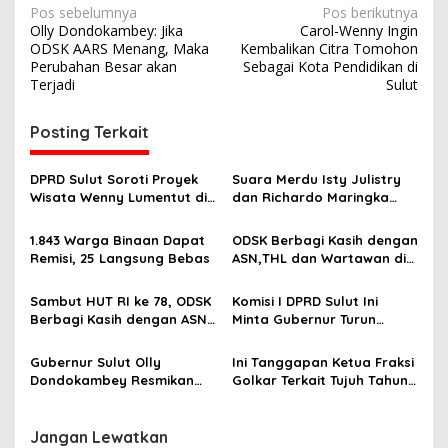
N
Pos sebelumnya
Pos berikutnya
Olly Dondokambey: Jika
Carol-Wenny Ingin
a
ODSK AARS Menang, Maka
Kembalikan Citra Tomohon
v
Perubahan Besar akan
Sebagai Kota Pendidikan di
Terjadi
Sulut
i
g
Posting Terkait
a
s
DPRD Sulut Soroti Proyek
Suara Merdu Isty Julistry
Wisata Wenny Lumentut di
dan Richardo Maringka
i
Minahasa yang Dikeluhkan
Hibur Tamu di Acara PPLE
p
Warga
2023 Kemenkumham Sulut
1.843 Warga Binaan Dapat
ODSK Berbagi Kasih dengan
Remisi, 25 Langsung Bebas
ASN,THL dan Wartawan di
o
Kantor DPRD Sulut
s
Sambut HUT RI ke 78, ODSK
Komisi I DPRD Sulut Ini
Berbagi Kasih dengan ASN-
Minta Gubernur Turun
THL DPRD Sulut
Gunung Atasi Persoalan di
Kecamatan Sonder
Gubernur Sulut Olly
Ini Tanggapan Ketua Fraksi
Dondokambey Resmikan
Golkar Terkait Tujuh Tahun
Gedung Utama Bank
Kepemimpinan OD-SK
SulutGo
Jangan Lewatkan