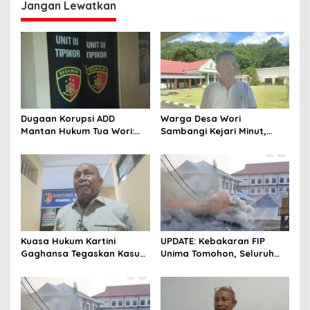
Jangan Lewatkan
Dugaan Korupsi ADD
Warga Desa Wori
Mantan Hukum Tua Wori:
Sambangi Kejari Minut,
Polresta Manado Tunggu
Pertanyakan Kelanjutan
Hasil Audit Inspektorat
Laporan Dugaan Korupsi
Dana Desa
Kuasa Hukum Kartini
UPDATE: Kebakaran FIP
Gaghansa Tegaskan Kasus
Unima Tomohon, Seluruh
Harus Lanjut: Kami Sudah
Laboratorium Ludes
Buktikan Dua Alat Bukti Sah
Terbakar