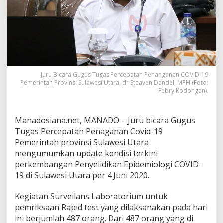
P
e
n
y
e
l
i
d
Juru Bicara Gugus Tugas Percepatan Penanganan COVID-19
i
Pemerintah Provinsi Sulawesi Utara, dr Steaven Dandel, MPH.(Foto:
k
Febry Kodongan).
a
n
E
Manadosiana.net, MANADO – Juru bicara Gugus
p
i
Tugas Percepatan Penaganan Covid-19
d
Pemerintah provinsi Sulawesi Utara
e
mengumumkan update kondisi terkini
m
perkembangan Penyelidikan Epidemiologi COVID-
i
19 di Sulawesi Utara per 4 Juni 2020.
o
l
o
Kegiatan Surveilans Laboratorium untuk
g
pemriksaan Rapid test yang dilaksanakan pada hari
i
ini berjumlah 487 orang. Dari 487 orang yang di
C