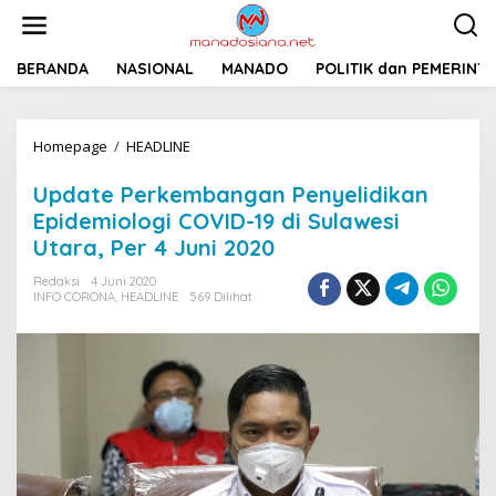
L
e
w
a
BERANDA
NASIONAL
MANADO
POLITIK dan PEMERINT
t
i
k
Homepage
/
HEADLINE
U
e
p
k
d
o
Update Perkembangan Penyelidikan
a
n
Epidemiologi COVID-19 di Sulawesi
t
t
Utara, Per 4 Juni 2020
e
e
P
n
Redaksi
4 Juni 2020
e
INFO CORONA
,
HEADLINE
569 Dilihat
r
k
e
m
b
a
n
g
a
n