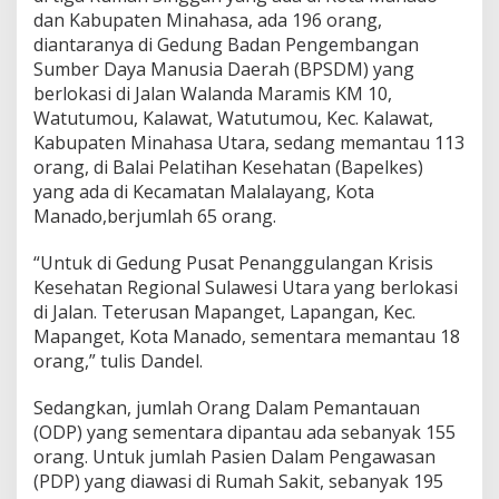
r
dan Kabupaten Minahasa, ada 196 orang,
4
diantaranya di Gedung Badan Pengembangan
J
Sumber Daya Manusia Daerah (BPSDM) yang
u
berlokasi di Jalan Walanda Maramis KM 10,
n
i
Watutumou, Kalawat, Watutumou, Kec. Kalawat,
2
Kabupaten Minahasa Utara, sedang memantau 113
0
orang, di Balai Pelatihan Kesehatan (Bapelkes)
2
yang ada di Kecamatan Malalayang, Kota
0
Manado,berjumlah 65 orang.
“Untuk di Gedung Pusat Penanggulangan Krisis
Kesehatan Regional Sulawesi Utara yang berlokasi
di Jalan. Teterusan Mapanget, Lapangan, Kec.
Mapanget, Kota Manado, sementara memantau 18
orang,” tulis Dandel.
Sedangkan, jumlah Orang Dalam Pemantauan
(ODP) yang sementara dipantau ada sebanyak 155
orang. Untuk jumlah Pasien Dalam Pengawasan
(PDP) yang diawasi di Rumah Sakit, sebanyak 195