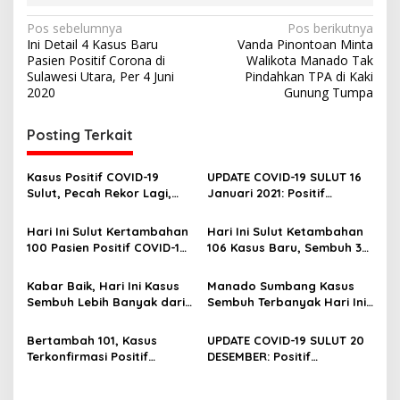
N
Pos sebelumnya
Pos berikutnya
Ini Detail 4 Kasus Baru
Vanda Pinontoan Minta
a
Pasien Positif Corona di
Walikota Manado Tak
v
Sulawesi Utara, Per 4 Juni
Pindahkan TPA di Kaki
2020
Gunung Tumpa
i
g
Posting Terkait
a
s
Kasus Positif COVID-19
UPDATE COVID-19 SULUT 16
Sulut, Pecah Rekor Lagi,
Januari 2021: Positif
i
Bertambah 242 Kasus Baru
Bertambah 173, Sembuh 82
p
Meninggal 6
Hari Ini Sulut Kertambahan
Hari Ini Sulut Ketambahan
100 Pasien Positif COVID-19,
106 Kasus Baru, Sembuh 38,
o
Terbanyak dari Tomohon,
Meninggal 0
s
Mitra dan Manado
Kabar Baik, Hari Ini Kasus
Manado Sumbang Kasus
Sembuh Lebih Banyak dari
Sembuh Terbanyak Hari Ini,
Kasus Baru Positif COVID-19
Tapi Tetap Masih Zona
Merah COVID-19
Bertambah 101, Kasus
UPDATE COVID-19 SULUT 20
Terkonfirmasi Positif
DESEMBER: Positif
COVID-19 di Sulut Tembus
Bertambah 155, Kasus Aktif
9.036
2.297, Total 8.935 Kasus