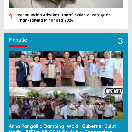
1
Pesan Indah Advokat Hanafi Saleh di Perayaan
Thanksgiving Minahasa 2026
Manado
Anna Pangalila Dampingi Wakili Gubernur Sulut
Hadiri HUT ke-85 GSJA Se-Sulut–Gorontalo di