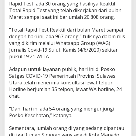
Rapid Test, ada 30 orang yang hasilnya Reaktif.
O
V
Total Rapid Test yang telah dikerjakan dari bulan
I
Maret sampai saat ini berjumlah 20.808 orang.
D
-
“Total Rapid Test Reaktif dari bulan Maret sampai
1
dengan hari ini, ada 967 orang,” tulisnya dalam rilis
9
d
yang dikirim melalui Whatsapp Group (WAG)
i
Jurnalis Covid-19 Sulut, Kamis (4/6/2020) sekitar
S
pukul 19:21 WITA.
u
l
Adapun untuk layanan publik, hari ini di Posko
a
w
Satgas COVID-19 Pemerintah Provinsi Sulawesi
e
Utara telah menerima konsultasi lewat telpon
s
Hotline berjumlah 35 telpon, lewat WA hotline, 24
i
chat.
U
t
a
“Dan, hari ini ada 54 orang yang mengunjungi
r
Posko Kesehatan,” katanya.
a
,
Sementara, jumlah orang di yang sedang dipantau
P
di tiga Rumah Singgah yang ada di Kota Manado
e