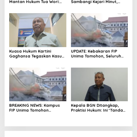
Mantan Hukum Tua Wori:
Sambangi Kejari Minut,
Polresta Manado Tunggu
Pertanyakan Kelanjutan
Hasil Audit Inspektorat
Laporan Dugaan Korupsi
Dana Desa
Kuasa Hukum Kartini
UPDATE: Kebakaran FIP
Gaghansa Tegaskan Kasus
Unima Tomohon, Seluruh
Harus Lanjut: Kami Sudah
Laboratorium Ludes
Buktikan Dua Alat Bukti Sah
Terbakar
BREAKING NEWS: Kampus
Kepala BGN Ditangkap,
FIP Unima Tomohon
Praktisi Hukum: Ini ‘Tanda
Terbakar
Awas’ dari Presiden untuk
Semua Pejabat