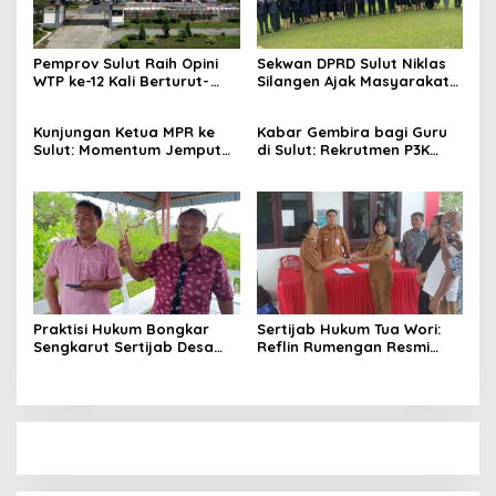
Pemprov Sulut Raih Opini
Sekwan DPRD Sulut Niklas
WTP ke-12 Kali Berturut-
Silangen Ajak Masyarakat
Turut Melalui Sinergi Fiskal
Maknai Hari Lahir Pancasila
yang Sehat dan Akuntabel
sebagai Perekat Persatuan
Kunjungan Ketua MPR ke
Kabar Gembira bagi Guru
Bangsa
Sulut: Momentum Jemput
di Sulut: Rekrutmen P3K
Aspirasi dan Percepatan
Disetop, Kini Dialihkan ke
Pembangunan Desa
Jalur CPNS
Praktisi Hukum Bongkar
Sertijab Hukum Tua Wori:
Sengkarut Sertijab Desa
Reflin Rumengan Resmi
Wori: Nihil LPJ, Berpotensi
Gantikan Vera Sengke, Ini
Langgar Hukum
Pesan Camat Oktavianus
Wayuntu