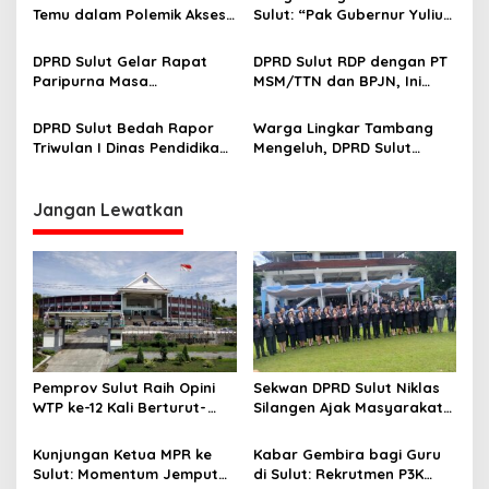
p
Temu dalam Polemik Akses
Sulut: “Pak Gubernur Yulius
Jalan Lingkar Tambang PT
Selvanus, Mohon Bantu
o
MSM/TTN
Kami”
DPRD Sulut Gelar Rapat
DPRD Sulut RDP dengan PT
s
Paripurna Masa
MSM/TTN dan BPJN, Ini
Persidangan Kedua Tahun
yang Dibahas
2026
DPRD Sulut Bedah Rapor
Warga Lingkar Tambang
Triwulan I Dinas Pendidikan
Mengeluh, DPRD Sulut
dan Biro Kesra
Panggil PT MSM dan BPJN
Soal TKA hingga Jalan
Jangan Lewatkan
Pemprov Sulut Raih Opini
Sekwan DPRD Sulut Niklas
WTP ke-12 Kali Berturut-
Silangen Ajak Masyarakat
Turut Melalui Sinergi Fiskal
Maknai Hari Lahir Pancasila
yang Sehat dan Akuntabel
sebagai Perekat Persatuan
Kunjungan Ketua MPR ke
Kabar Gembira bagi Guru
Bangsa
Sulut: Momentum Jemput
di Sulut: Rekrutmen P3K