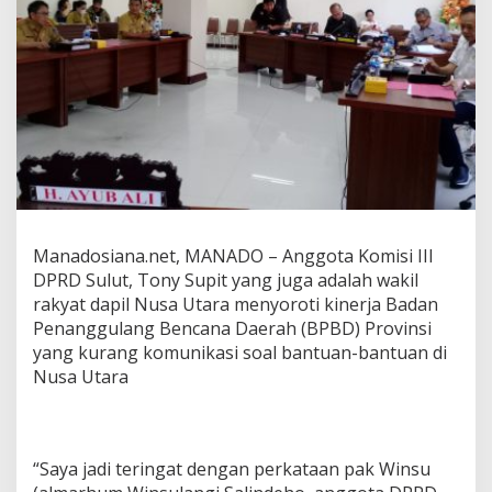
e
r
j
a
B
P
B
D
S
u
l
u
t
Manadosiana.net, MANADO – Anggota Komisi III
:
DPRD Sulut, Tony Supit yang juga adalah wakil
J
rakyat dapil Nusa Utara menyoroti kinerja Badan
a
n
Penanggulang Bencana Daerah (BPBD) Provinsi
g
yang kurang komunikasi soal bantuan-bantuan di
a
Nusa Utara
n
J
a
d
i
“Saya jadi teringat dengan perkataan pak Winsu
k