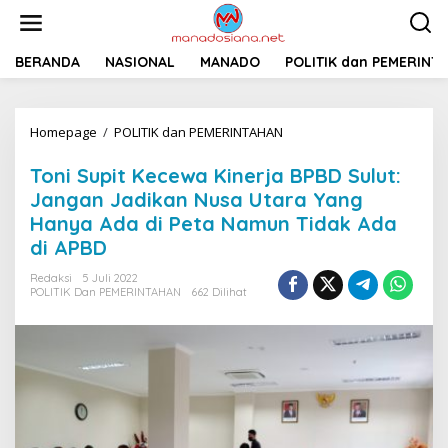
L
e
w
a
BERANDA
NASIONAL
MANADO
POLITIK dan PEMERINT
t
i
k
Homepage
/
POLITIK dan PEMERINTAHAN
T
e
o
k
n
o
Toni Supit Kecewa Kinerja BPBD Sulut:
i
n
Jangan Jadikan Nusa Utara Yang
S
t
Hanya Ada di Peta Namun Tidak Ada
u
e
p
n
di APBD
i
t
Redaksi
5 Juli 2022
POLITIK Dan PEMERINTAHAN
662 Dilihat
K
e
c
e
w
a
K
i
n