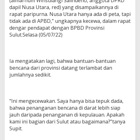
(almarhum Winsulangi Salindeho, anggota DPRD
a
dapil Nusa Utara, red) yang disampaikannya di
n
rapat paripurna. Nusa Utara hanya ada di peta, tapi
N
u
tidak ada di APBD,” ungkapnya kecewa, dalam rapat
s
dengar pendapat dengan BPBD Provinsi
a
Sulut.Selasa (05/07/22)
U
t
a
r
a
Ia mengatakan lagi, bahwa bantuan-bantuan
Y
bencana dari provinsi datang terlambat dan
a
jumlahnya sedikit.
n
g
H
a
n
“Ini mengecewakan. Saya hanya bisa tepuk dada,
y
bahwa penanganan bencana di darat lebih siap
a
jauh daripada penanganan di kepulauan. Apakah
A
kami ini bagian dari Sulut atau bagaimana?”tanya
d
a
Supit.
d
i