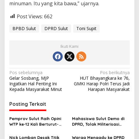
minuman. Itu yang kita bawa,” ujarnya.
Post Views:
662
BPBD Sulut
DPRD Sulut
Toni Supit
Ikuti Kami
N
Pos sebelumnya
Pos berikutnya
Gelar Sosbang, MJP
HUT Bhayangkara ke 76,
a
Ingatkan Hal Penting Ini
GMKI Harap Polri Terus Jadi
v
Kepada Masyarakat Minut
Harapan Masyarakat
i
Posting Terkait
g
a
Pemprov Sulut Raih Opini
Mahasiswa Sulut Demo di
s
WTP ke-12 Kali Berturut-
DPRD, Tolak Militerisasi
Turut Melalui Sinergi Fiskal
Kampus dan Gugat
i
yang Sehat dan Akuntabel
Program MBG
Nick Lomban Desak Titik
Warga Mengadu ke DPRD