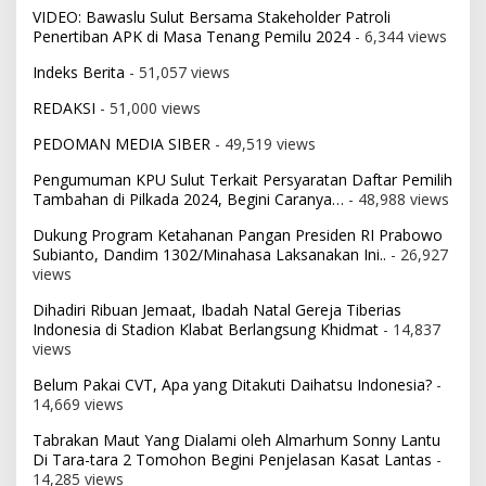
VIDEO: Bawaslu Sulut Bersama Stakeholder Patroli
Penertiban APK di Masa Tenang Pemilu 2024
- 6,344 views
Indeks Berita
- 51,057 views
REDAKSI
- 51,000 views
PEDOMAN MEDIA SIBER
- 49,519 views
Pengumuman KPU Sulut Terkait Persyaratan Daftar Pemilih
Tambahan di Pilkada 2024, Begini Caranya…
- 48,988 views
Dukung Program Ketahanan Pangan Presiden RI Prabowo
Subianto, Dandim 1302/Minahasa Laksanakan Ini..
- 26,927
views
Dihadiri Ribuan Jemaat, Ibadah Natal Gereja Tiberias
Indonesia di Stadion Klabat Berlangsung Khidmat
- 14,837
views
Belum Pakai CVT, Apa yang Ditakuti Daihatsu Indonesia?
-
14,669 views
Tabrakan Maut Yang Dialami oleh Almarhum Sonny Lantu
Di Tara-tara 2 Tomohon Begini Penjelasan Kasat Lantas
-
14,285 views