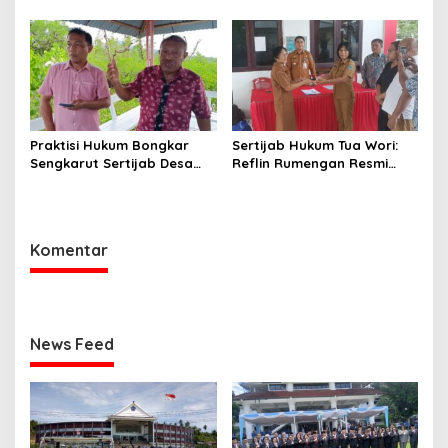
Aspirasi dan Percepatan
Disetop, Kini Dialihkan ke
Pembangunan Desa
Jalur CPNS
Praktisi Hukum Bongkar
Sertijab Hukum Tua Wori:
Sengkarut Sertijab Desa
Reflin Rumengan Resmi
Wori: Nihil LPJ, Berpotensi
Gantikan Vera Sengke, Ini
Langgar Hukum
Pesan Camat Oktavianus
Wayuntu
Komentar
News Feed