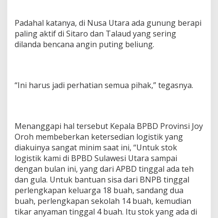
P
e
Padahal katanya, di Nusa Utara ada gunung berapi
t
a
paling aktif di Sitaro dan Talaud yang sering
N
dilanda bencana angin puting beliung.
a
m
u
n
“Ini harus jadi perhatian semua pihak,” tegasnya.
T
i
d
a
k
Menanggapi hal tersebut Kepala BPBD Provinsi Joy
A
Oroh membeberkan ketersedian logistik yang
d
a
diakuinya sangat minim saat ini, “Untuk stok
d
logistik kami di BPBD Sulawesi Utara sampai
i
dengan bulan ini, yang dari APBD tinggal ada teh
A
dan gula. Untuk bantuan sisa dari BNPB tinggal
P
perlengkapan keluarga 18 buah, sandang dua
B
D
buah, perlengkapan sekolah 14 buah, kemudian
tikar anyaman tinggal 4 buah. Itu stok yang ada di