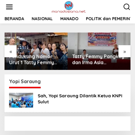
L
e
w
a
BERANDA
NASIONAL
MANADO
POLITIK dan PEMERINT
t
i
k
e
k
«
»
o
Pendukung Nomor
Tatty Femmy Pangkey
n
t
Urut 1 Tatty Femmy
dan Irma Asla
e
Pangkey Berikan
Paparkan Visi Misi
n
Dukungan Penuh Saat
dalam Kampanye
Pemaparan Visi dan
Pemaparan di Balai
Yopi Saraung
Misi di Desa Waleure
Desa Waleure
Sah, Yopi Saraung Dilantik Ketua KNPI
Sulut