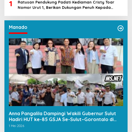
1
Ratusan Pendukung Padati Kediaman Cristy Toar
Nomor Urut 1, Berikan Dukungan Penuh Kepada
Calon Hukum Tua Walantakan
Manado
Anna Pangalila Dampingi Wakili Gubernur Sulut
Hadiri HUT ke-85 GSJA Se-Sulut–Gorontalo di
Langowan
1 Mei 2026