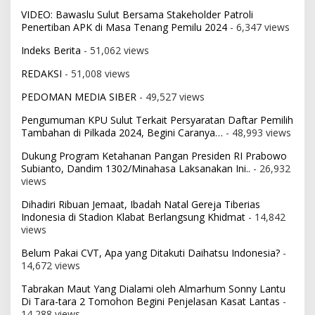
VIDEO: Bawaslu Sulut Bersama Stakeholder Patroli
Penertiban APK di Masa Tenang Pemilu 2024
- 6,347 views
Indeks Berita
- 51,062 views
REDAKSI
- 51,008 views
PEDOMAN MEDIA SIBER
- 49,527 views
Pengumuman KPU Sulut Terkait Persyaratan Daftar Pemilih
Tambahan di Pilkada 2024, Begini Caranya…
- 48,993 views
Dukung Program Ketahanan Pangan Presiden RI Prabowo
Subianto, Dandim 1302/Minahasa Laksanakan Ini..
- 26,932
views
Dihadiri Ribuan Jemaat, Ibadah Natal Gereja Tiberias
Indonesia di Stadion Klabat Berlangsung Khidmat
- 14,842
views
Belum Pakai CVT, Apa yang Ditakuti Daihatsu Indonesia?
-
14,672 views
Tabrakan Maut Yang Dialami oleh Almarhum Sonny Lantu
Di Tara-tara 2 Tomohon Begini Penjelasan Kasat Lantas
-
14,288 views