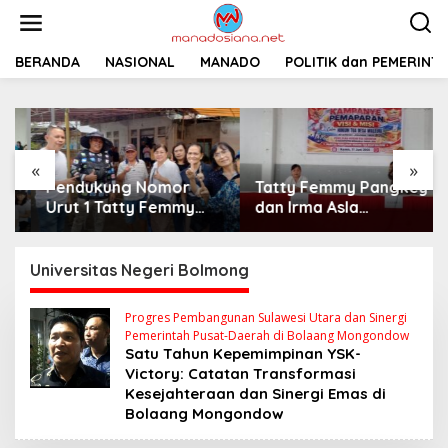
L
e
w
a
BERANDA
NASIONAL
MANADO
POLITIK dan PEMERINT
t
i
k
e
k
«
»
o
Pendukung Nomor
Tatty Femmy Pangkey
n
t
Urut 1 Tatty Femmy
dan Irma Asla
e
Pangkey Berikan
Paparkan Visi Misi
n
Dukungan Penuh Saat
dalam Kampanye
Pemaparan Visi dan
Pemaparan di Balai
Universitas Negeri Bolmong
Misi di Desa Waleure
Desa Waleure
Progres Pembangunan Sulawesi Utara dan Sinergi
Pemerintah Pusat-Daerah di Bolaang Mongondow
Satu Tahun Kepemimpinan YSK-
Victory: Catatan Transformasi
Kesejahteraan dan Sinergi Emas di
Bolaang Mongondow