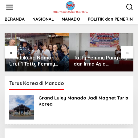
L
e
w
a
BERANDA
NASIONAL
MANADO
POLITIK dan PEMERINT
t
i
k
e
k
«
»
o
Pendukung Nomor
Tatty Femmy Pangkey
n
t
Urut 1 Tatty Femmy
dan Irma Asla
e
Pangkey Berikan
Paparkan Visi Misi
n
Dukungan Penuh Saat
dalam Kampanye
Pemaparan Visi dan
Pemaparan di Balai
Turus Korea di Manado
Misi di Desa Waleure
Desa Waleure
Grand Luley Manado Jadi Magnet Turis
Korea