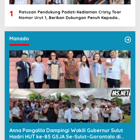
1
Ratusan Pendukung Padati Kediaman Cristy Toar
Nomor Urut 1, Berikan Dukungan Penuh Kepada
Calon Hukum Tua Walantakan
Manado
Anna Pangalila Dampingi Wakili Gubernur Sulut
Hadiri HUT ke-85 GSJA Se-Sulut–Gorontalo di