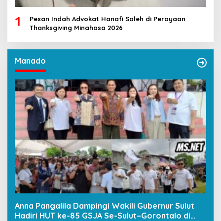
1
Pesan Indah Advokat Hanafi Saleh di Perayaan
Thanksgiving Minahasa 2026
Manado
Anna Pangalila Dampingi Wakili Gubernur Sulut
Hadiri HUT ke-85 GSJA Se-Sulut–Gorontalo di