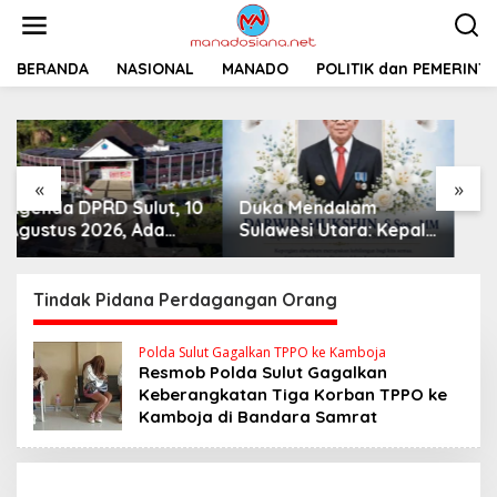
L
e
w
a
BERANDA
NASIONAL
MANADO
Pemprov Sulut
POLITIK dan PEMERINT
t
Siapkan 2 Opsi
i
Perbaiki Jalan
k
Salibabu Talaud: Lewat
e
APBD atau PSN
k
«
»
o
Duka Mendalam
n
t
Sulawesi Utara: Kepala
e
Dinas Perkebunan
n
Darwin Mukshin
Meninggal Dunia
Tindak Pidana Perdagangan Orang
Polda Sulut Gagalkan TPPO ke Kamboja
Resmob Polda Sulut Gagalkan
Keberangkatan Tiga Korban TPPO ke
Kamboja di Bandara Samrat